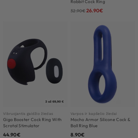
Rabbit Cock Ring
26.90
€
32.90
€
2 už 69,90 €
Vibruojantis gaidžio žiedas
Varpos ir kapšelio žiedai
Giga Booster Cock Ring With
Macho Armor Silicone Cock &
Scrotal Stimulator
Ball Ring Blue
44.90
€
8.90
€