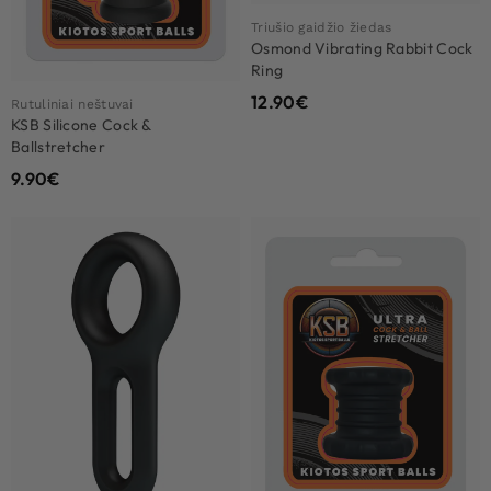
Triušio gaidžio žiedas
Osmond Vibrating Rabbit Cock
Ring
12.90
€
Rutuliniai neštuvai
KSB Silicone Cock &
Ballstretcher
9.90
€