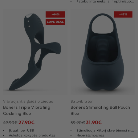
Patobulinta erekcija ir optimizuota ištvermė
-44%
-47%
LOVE DEAL
Vibruojantis gaidžio žiedas
Ballvibrator
Boners Triple Vibrating
Boners Stimulating Ball Pouch
Cockring Blue
Blue
27.90
€
31.90
€
49.90
€
59.90
€
Įkrauti per USB
Stimuliuoja klitorį skverbimosi metu
Aukštos kokybės produktas
Neperšlampamas