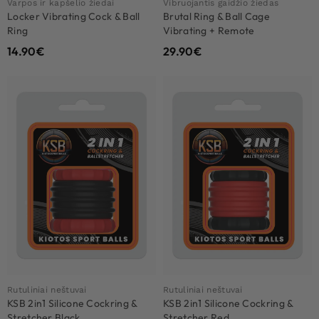
Varpos ir kapšelio žiedai
Vibruojantis gaidžio žiedas
Locker Vibrating Cock & Ball
Brutal Ring & Ball Cage
Ring
Vibrating + Remote
14.90
€
29.90
€
Rutuliniai neštuvai
Rutuliniai neštuvai
KSB 2in1 Silicone Cockring &
KSB 2in1 Silicone Cockring &
Stretcher Black
Stretcher Red