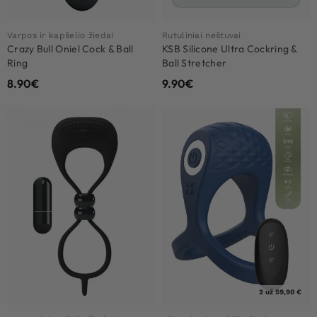
Varpos ir kapšelio žiedai
Rutuliniai neštuvai
Crazy Bull Oniel Cock & Ball
KSB Silicone Ultra Cockring &
Ring
Ball Stretcher
8.90
€
9.90
€
2 už 59,90 €