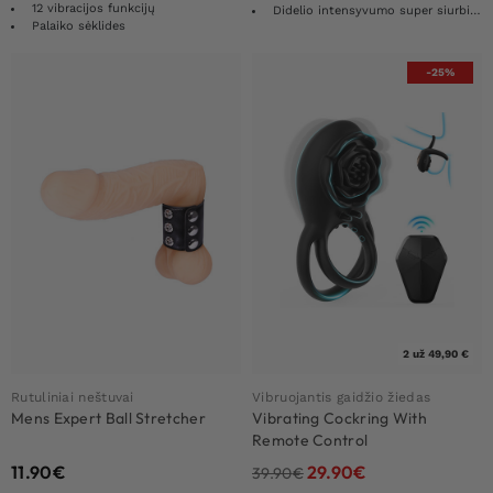
12 vibracijos funkcijų
Didelio intensyvumo super siurbimas
Palaiko sėklides
-25%
2 už 49,90 €
Rutuliniai neštuvai
Vibruojantis gaidžio žiedas
Mens Expert Ball Stretcher
Vibrating Cockring With
Remote Control
11.90
€
29.90
€
39.90
€