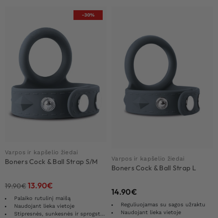
-30%
Varpos ir kapšelio žiedai
Varpos ir kapšelio žiedai
Boners Cock & Ball Strap S/M
Boners Cock & Ball Strap L
13.90
€
19.90
€
14.90
€
Palaiko rutulinį maišą
Reguliuojamas su sagos užraktu
Naudojant lieka vietoje
Naudojant lieka vietoje
Stipresnės, sunkesnės ir sprogstamesnės erekcijos