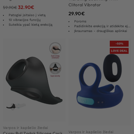
Clitoral Vibrator
32.90
€
59.90
€
29.90
€
Patogiai įsitaiso į vietą
10 vibracijos funcijų
Poroms
Suteikia ypač kietą erekciją
Padidinkite erekciją ir atidėkite ejakuliaciją
Įkraunamas - draugiškas aplinkai
-50%
LOVE DEAL
Varpos ir kapšelio žiedai
Varpos ir kapšelio žiedai
Crazy Bull Zadok Silicone Cock