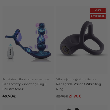
-33%
LOVE DEAL
P
rostatos vibratorius su varpos žiedu
Vibruojantis gaidžio žiedas
Penerotaty Vibrating Plug +
Renegade Valiant Vibrating
Ballstretcher
Ring
49.90
€
21.90
€
32.90
€