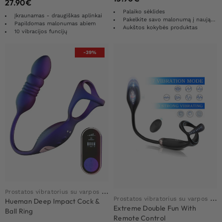
27.90
€
Palaiko sėklides
Įkraunamas - draugiškas aplinkai
Pakelkite savo malonumą į naują lygį
Papildomas malonumas abiem
Aukštos kokybės produktas
10 vibracijos funcijų
-39%
P
rostatos vibratorius su varpos žiedu
P
rostatos vibratorius su varpos žiedu
Hueman Deep Impact Cock &
Extreme Double Fun With
Ball Ring
Remote Control