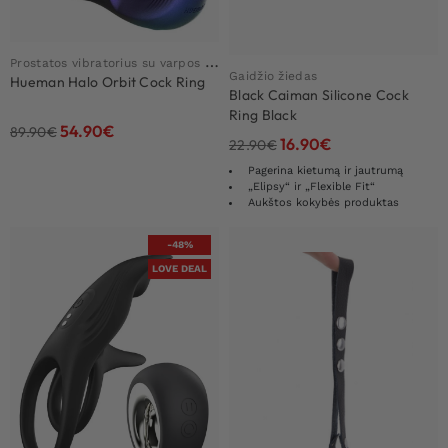
P
rostatos vibratorius su varpos žiedu
Gaidžio žiedas
Hueman Halo Orbit Cock Ring
Black Caiman Silicone Cock
Ring Black
54.90
€
89.90
€
16.90
€
22.90
€
Pagerina kietumą ir jautrumą
„Elipsy“ ir „Flexible Fit“
Aukštos kokybės produktas
-48%
LOVE DEAL