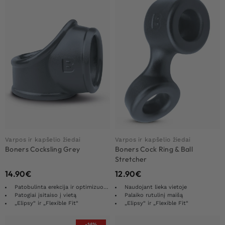
Varpos ir kapšelio žiedai
Varpos ir kapšelio žiedai
Boners Cocksling Grey
Boners Cock Ring & Ball
Stretcher
14.90
€
12.90
€
Patobulinta erekcija ir optimizuota ištvermė
Naudojant lieka vietoje
Patogiai įsitaiso į vietą
Palaiko rutulinį maišą
„Elipsy“ ir „Flexible Fit“
„Elipsy“ ir „Flexible Fit“
-14%