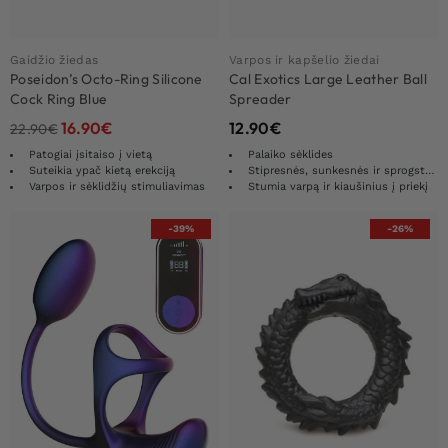
Gaidžio žiedas
Varpos ir kapšelio žiedai
Poseidon’s Octo-Ring Silicone
Cal Exotics Large Leather Ball
Cock Ring Blue
Spreader
16.90
€
12.90
€
22.90
€
Patogiai įsitaiso į vietą
Palaiko sėklides
Suteikia ypač kietą erekciją
Stipresnės, sunkesnės ir sprogstamesnės erekcijos
Varpos ir sėklidžių stimuliavimas
Stumia varpą ir kiaušinius į priekį
-39%
-26%