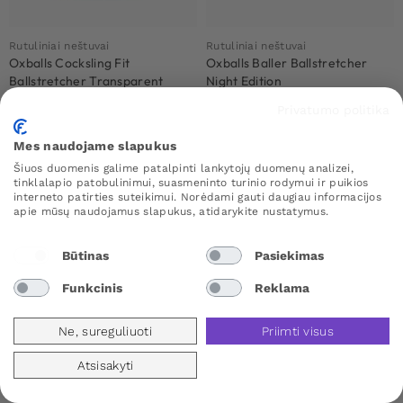
Rutuliniai neštuvai
Rutuliniai neštuvai
Oxballs Cocksling Fit
Oxballs Baller Ballstretcher
Ballstretcher Transparent
Night Edition
27.90
€
28.90
€
Privatumo politika
Mes naudojame slapukus
Šiuos duomenis galime patalpinti lankytojų duomenų analizei,
tinklalapio patobulinimui, suasmeninto turinio rodymui ir puikios
interneto patirties suteikimui. Norėdami gauti daugiau informacijos
apie mūsų naudojamus slapukus, atidarykite nustatymus.
Būtinas
Pasiekimas
Funkcinis
Reklama
Ne, sureguliuoti
Priimti visus
Atsisakyti