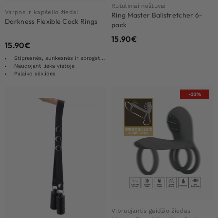
Rutuliniai neštuvai
Varpos ir kapšelio žiedai
Ring Master Ballstretcher 6-
Darkness Flexible Cock Rings
pack
15.90
€
15.90
€
Stipresnės, sunkesnės ir sprogstamesnės erekcijos
Naudojant lieka vietoje
Palaiko sėklides
-33%
Vibruojantis gaidžio žiedas