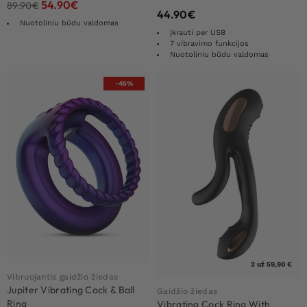
54.90
€
89.90
€
44.90
€
Nuotoliniu būdu valdomas
Įkrauti per USB
7 vibravimo funkcijos
Nuotoliniu būdu valdomas
-45%
2 už 59,90 €
Vibruojantis gaidžio žiedas
Jupiter Vibrating Cock & Ball
Gaidžio žiedas
Ring
Vibrating Cock Ring With