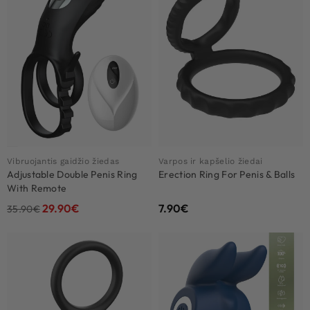
Vibruojantis gaidžio žiedas
Varpos ir kapšelio žiedai
Adjustable Double Penis Ring
Erection Ring For Penis & Balls
With Remote
29.90
€
7.90
€
35.90
€