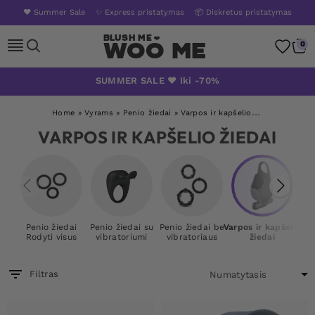
❤️ Summer Sale
✨ Express pristatymas
📦 Diskretus pristatymas
Woo Me
0
Skip
SUMMER SALE ❤️ Iki -70%
to
content
Home
»
Vyrams
»
Penio žiedai
»
Varpos ir kapšelio žiedai
VARPOS IR KAPŠELIO ŽIEDAI
Penio žiedai
Penio žiedai su
Penio žiedai be
Varpos ir kapšelio
Va
Rodyti visus
vibratoriumi
vibratoriaus
žiedai
Filtras