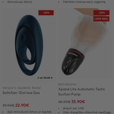
Stimuliuoja klitorį
Patirkite intensyvesnį orgazmą
-43%
-22%
LOVE DEAL
2 už 39,90 €
Ballvibrator
Varpos ir kapšelio žiedai
Xpand Lite Automatic Testic
Satisfyer Glorious Duo
Suction Pump
35.90
€
45.90
€
22.90
€
39.90
€
Įkrauti per USB
Gali stimuliuoti klitorį ar kapšelį
Odai draugiška silikoninė medžiaga