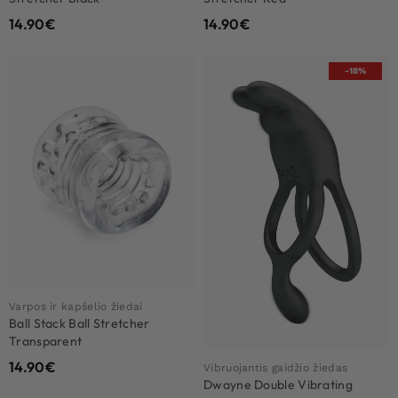
14.90
€
14.90
€
-18%
Varpos ir kapšelio žiedai
Ball Stack Ball Stretcher
Transparent
14.90
€
Vibruojantis gaidžio žiedas
Dwayne Double Vibrating