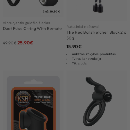
2 už 39,90 €
Vibruojantis gaidžio žiedas
Rutuliniai neštuvai
Duet Pulse C-ring With Remote
The Red Ballstretcher Black 2 x
50g
25.90
€
49.90
€
15.90
€
Aukštos kokybės produktas
Tvirta konstrukcija
Tikra oda