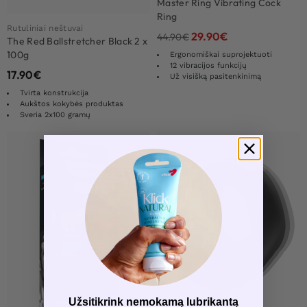
Master Ring Vibrating Cock
Ring
Rutuliniai neštuvai
29.90
€
44.90
€
The Red Ballstretcher Black 2 x
100g
Ergonomiškai suprojektuoti
12 vibracijos funkcijų
17.90
€
Už visišką pasitenkinimą
Tvirta konstrukcija
Aukštos kokybės produktas
Sveria 2x100 gramų
Užsitikrink nemokamą lubrikantą