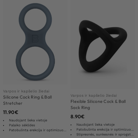
Varpos ir kapšelio žiedai
Varpos ir kapšelio žiedai
Silicone Cock Ring & Ball
Flexible Silicone Cock & Ball
Stretcher
Sack Ring
11.90
€
8.90
€
Naudojant lieka vietoje
Naudojant lieka vietoje
Palaiko sėklides
Patobulinta erekcija ir optimizuota ištvermė
Patobulinta erekcija ir optimizuota ištvermė
Stipresnės, sunkesnės ir sprogstamesnės erekcijos