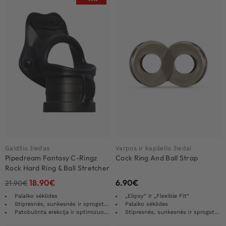
Gaidžio žiedas
Varpos ir kapšelio žiedai
Pipedream Fantasy C-Ringz
Cock Ring And Ball Strap
Rock Hard Ring & Ball Stretcher
18.90
€
6.90
€
21.90
€
Palaiko sėklides
„Elipsy“ ir „Flexible Fit“
Stipresnės, sunkesnės ir sprogstamesnės erekcijos
Palaiko sėklides
Patobulinta erekcija ir optimizuota ištvermė
Stipresnės, sunkesnės ir sprogstamesnės erekcijos