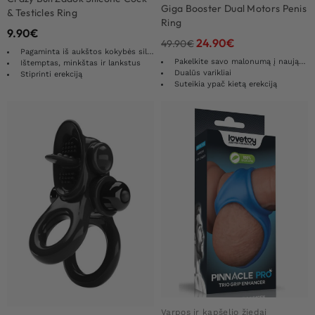
Giga Booster Dual Motors Penis
& Testicles Ring
Ring
9.90
€
24.90
€
49.90
€
Pagaminta iš aukštos kokybės silikono
Pakelkite savo malonumą į naują lygį
Ištemptas, minkštas ir lankstus
Dualūs varikliai
Stiprinti erekciją
Suteikia ypač kietą erekciją
Varpos ir kapšelio žiedai