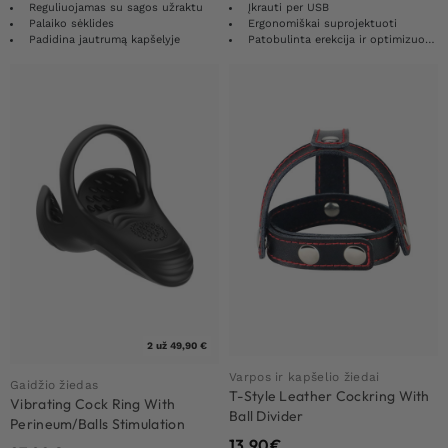
Reguliuojamas su sagos užraktu
Įkrauti per USB
Palaiko sėklides
Ergonomiškai suprojektuoti
Padidina jautrumą kapšelyje
Patobulinta erekcija ir optimizuota ištvermė
2 už 49,90 €
Varpos ir kapšelio žiedai
Gaidžio žiedas
T-Style Leather Cockring With
Vibrating Cock Ring With
Ball Divider
Perineum/Balls Stimulation
13.90
€