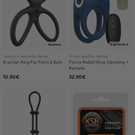
Naujiena
2 už 59,90 €
Varpos ir kapšelio žiedai
Triušio gaidžio žiedas
Erection Ring For Penis & Balls
Fierce Rabbit Ring Vibrating +
Remote
10.90
€
32.90
€