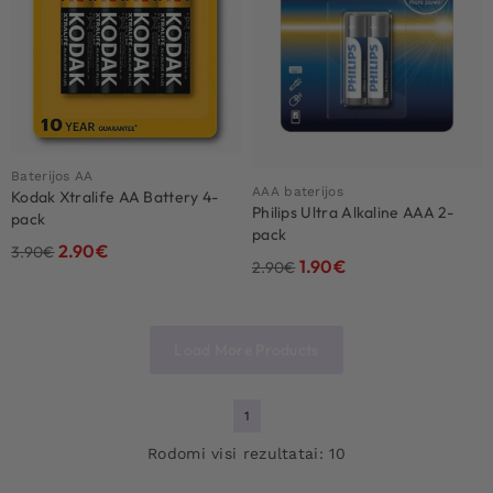
Baterijos AA
AAA baterijos
Kodak Xtralife AA Battery 4-
Philips Ultra Alkaline AAA 2-
pack
pack
2.90
€
3.90
€
1.90
€
2.90
€
Load More Products
1
Rodomi visi rezultatai: 10