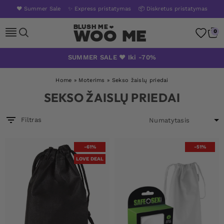
❤️ Summer Sale
✨ Express pristatymas
📦 Diskretus pristatymas
Woo Me
0
Skip
SUMMER SALE ❤️ Iki -70%
to
content
Home
»
Moterims
»
Sekso žaislų priedai
SEKSO ŽAISLŲ PRIEDAI
Filtras
-61%
-51%
LOVE DEAL