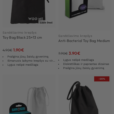
Love Deal
Sandėliavimo krepšys
Sandėliavimo krepšys
Toy Bag Black 25×13 cm
Anti-Bacterial Toy Bag Medium
1.90
€
4.90
€
3.90
€
7.90
€
Prailgina jūsų žaislų gyvenimą
Lygus nelipė medžiaga
Išmanusis laikymo krepšys su virveliu
Diskretiškas ir paprastas dizainas
Lygus nelipė medžiaga
Prailgina jūsų žaislų gyvenimą
-25%