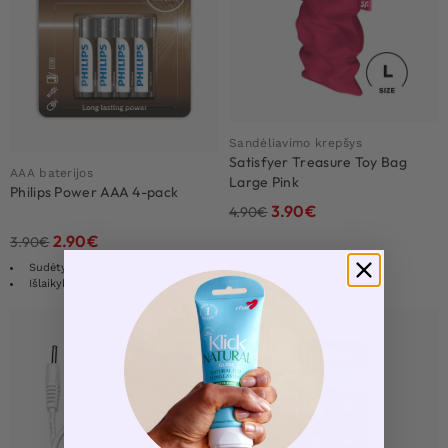
Sandėliavimo krepšys
Satisfyer Treasure Toy Bag
AAA baterijos
Large Pink
Philips Power AAA 4-pack
3.90
€
4.90
€
2.90
€
3.90
€
Sudėtyje yra 4 x AAA baterijos
Išlaikykite savo sekso žaislus ilgą laiką
-13%