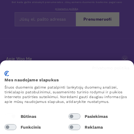
Bet kada galite atsisakyti prenumeratos. Jūsų asmens duomenis tvarkome pagal savo
privatumo politiką
.
Prenumeruoti
Apie Woo Me
Privatumo politika
Klientų aptarnavimas
Mes naudojame slapukus
Šiuos duomenis galime patalpinti lankytojų duomenų analizei,
Mėgstamiausi
tinklalapio patobulinimui, suasmeninto turinio rodymui ir puikios
interneto patirties suteikimui. Norėdami gauti daugiau informacijos
apie mūsų naudojamus slapukus, atidarykite nustatymus.
WOO ME
Būtinas
Pasiekimas
Funkcinis
Reklama
Lithuania