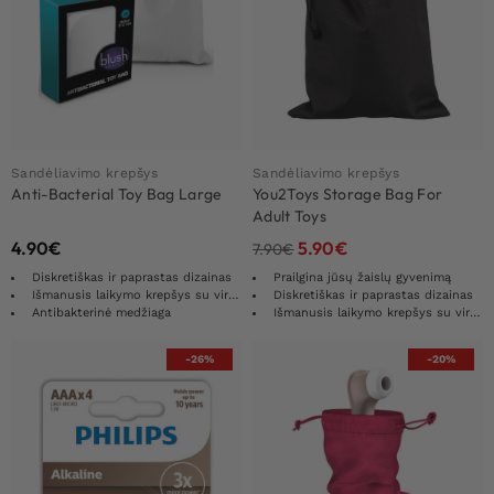
Sandėliavimo krepšys
Sandėliavimo krepšys
Anti-Bacterial Toy Bag Large
You2Toys Storage Bag For
Adult Toys
4.90
€
5.90
€
7.90
€
Diskretiškas ir paprastas dizainas
Prailgina jūsų žaislų gyvenimą
Išmanusis laikymo krepšys su virveliu
Diskretiškas ir paprastas dizainas
Antibakterinė medžiaga
Išmanusis laikymo krepšys su virveliu
-26%
-20%