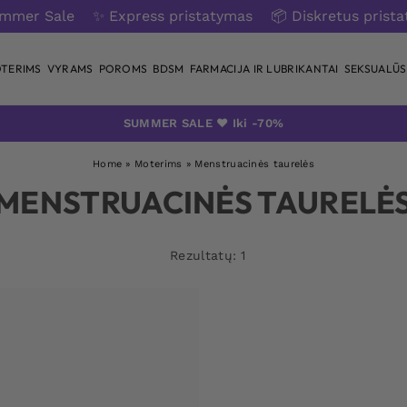
ummer Sale
✨ Express pristatymas
📦 Diskretus prist
TERIMS
VYRAMS
POROMS
BDSM
FARMACIJA IR LUBRIKANTAI
SEKSUALŪS 
SUMMER SALE ❤️ Iki -70%
Home
»
Moterims
»
Menstruacinės taurelės
MENSTRUACINĖS TAURELĖ
Rezultatų: 1