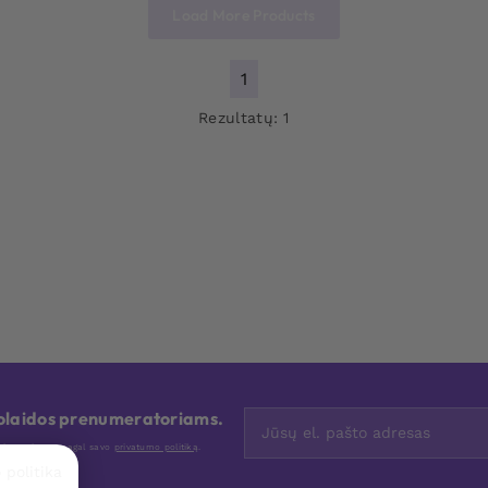
Load More Products
1
Rezultatų: 1
nuolaidos prenumeratoriams.
nis tvarkome pagal savo
privatumo politiką
.
 politika