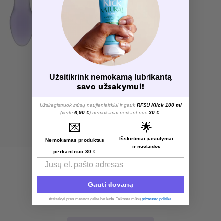
Užsitikrink nemokamą lubrikantą
savo užsakymui!
Užsiregistruok mūsų naujienlaiškiui ir gauk
RFSU Klick 100 ml
(vertė
6,90 €
) nemokamai perkant nuo
30 €
.
💌
🌟
Išskirtiniai pasiūlymai
Nemokamas produktas
ir nuolaidos
perkant nuo 30 €
Email
Gauti dovaną
Atsisakyti prenumeratos galite bet kada. Taikoma mūsų
privatumo politika
.​