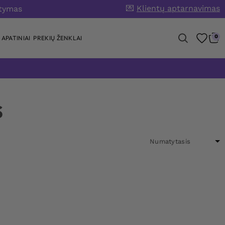
💌
Klientų aptarnavimas
atymas
0
APATINIAI
PREKIŲ ŽENKLAI
S