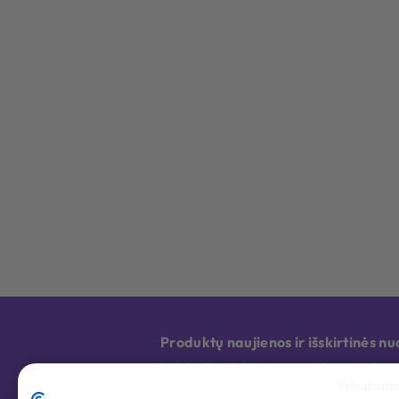
Produktų naujienos ir išskirtinės 
Bet kada galite atsisakyti prenumeratos. Jūsų asmens duome
Privatumo