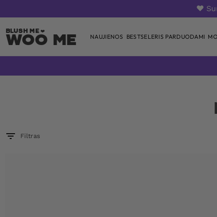
❤️ S
Woo Me
NAUJIENOS
BESTSELERIS PARDUODAMI
MO
Skip
to
content
Filtras