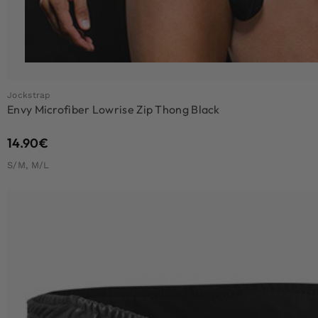
Jockstrap
Envy Microfiber Lowrise Zip Thong Black
14.90
€
S/M, M/L