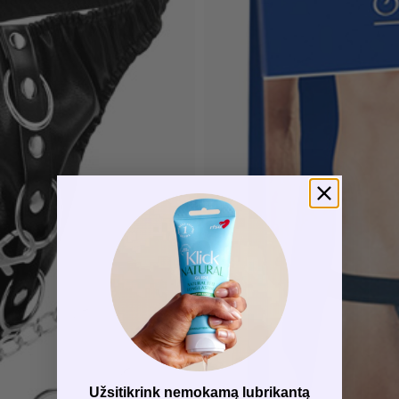
Užsitikrink nemokamą lubrikantą