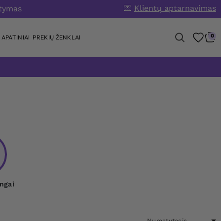
💌
Klientų aptarnavimas
atymas
0
APATINIAI
PREKIŲ ŽENKLAI
ingai