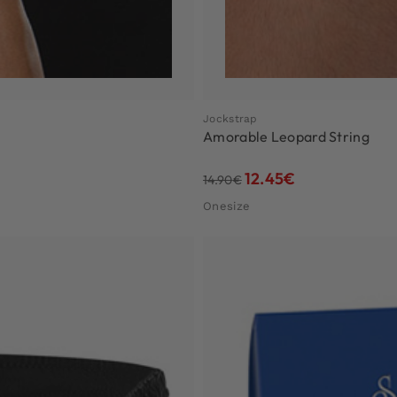
Jockstrap
Amorable Leopard String
12.45
€
14.90
€
Onesize