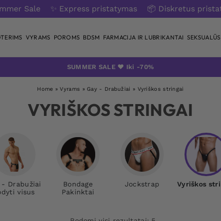
ummer Sale
✨ Express pristatymas
📦 Diskretus prist
TERIMS
VYRAMS
POROMS
BDSM
FARMACIJA IR LUBRIKANTAI
SEKSUALŪS 
SUMMER SALE ❤️ Iki -70%
Home
»
Vyrams
»
Gay - Drabužiai
»
Vyriškos stringai
VYRIŠKOS STRINGAI
 - Drabužiai
Bondage
Jockstrap
Vyriškos str
dyti visus
Pakinktai
Rodomi visi rezultatai: 5