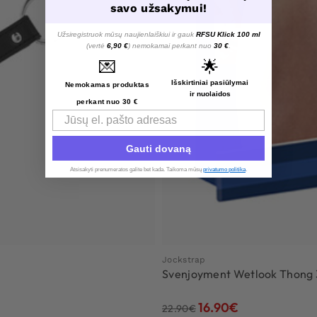
savo užsakymui!
Užsiregistruok mūsų naujienlaiškiui ir gauk
RFSU Klick 100 ml
(vertė
6,90 €
) nemokamai perkant nuo
30 €
.
💌
🌟
Išskirtiniai pasiūlymai
Nemokamas produktas
ir nuolaidos
perkant nuo 30 €
Email
Gauti dovaną
Atsisakyti prenumeratos galite bet kada. Taikoma mūsų
privatumo politika
.​
Jockstrap
Svenjoyment Wetlook Thong 3
16.90
€
22.90
€