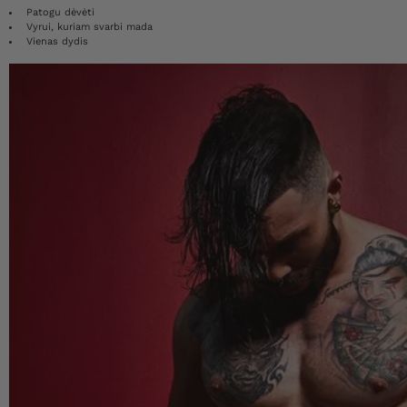
Patogu dėvėti
Vyrui, kuriam svarbi mada
Vienas dydis