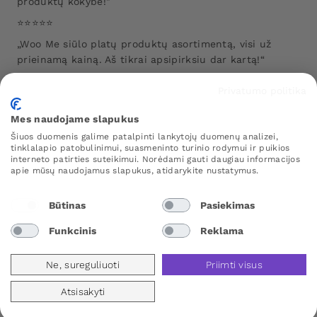
produktų kokybė!"
⭐️⭐️⭐️⭐️⭐️
„Woo Me siūlo platų produktų asortimentą, visi už
prieinamą kainą. Aš tikrai apsipirksiu dar kartą!“
Privatumo politika
Galite rasti daugiau informacijos apie mūsų klientų
atsiliepimus čia.
Mes naudojame slapukus
Šiuos duomenis galime patalpinti lankytojų duomenų analizei,
tinklalapio patobulinimui, suasmeninto turinio rodymui ir puikios
interneto patirties suteikimui. Norėdami gauti daugiau informacijos
apie mūsų naudojamus slapukus, atidarykite nustatymus.
Būtinas
Pasiekimas
Funkcinis
Reklama
Ne, sureguliuoti
Priimti visus
Atsisakyti