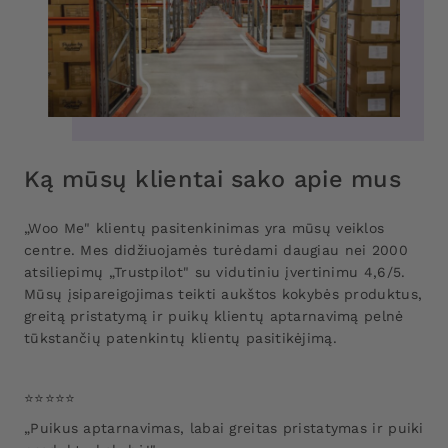
Ką mūsų klientai sako apie mus
„Woo Me" klientų pasitenkinimas yra mūsų veiklos
centre. Mes didžiuojamės turėdami daugiau nei 2000
atsiliepimų „Trustpilot" su vidutiniu įvertinimu 4,6/5.
Mūsų įsipareigojimas teikti aukštos kokybės produktus,
greitą pristatymą ir puikų klientų aptarnavimą pelnė
tūkstančių patenkintų klientų pasitikėjimą.
⭐️⭐️⭐️⭐️⭐️
„Puikus aptarnavimas, labai greitas pristatymas ir puiki