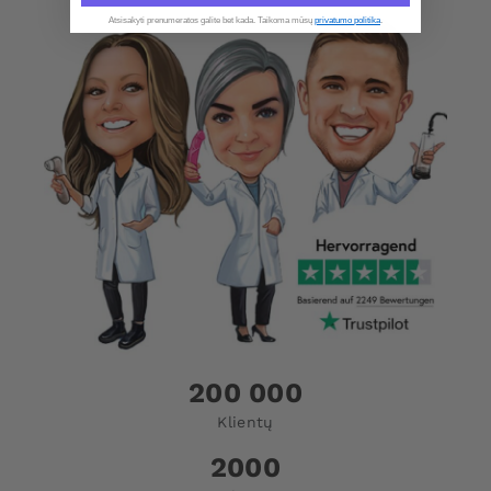
Atsisakyti prenumeratos galite bet kada. Taikoma mūsų
privatumo politika
.​
200 000
Klientų
2000