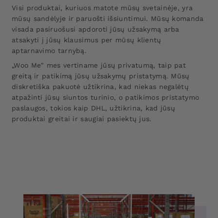
Visi produktai, kuriuos matote mūsų svetainėje, yra
mūsų sandėlyje ir paruošti išsiuntimui. Mūsų komanda
visada pasiruošusi apdoroti jūsų užsakymą arba
atsakyti į jūsų klausimus per mūsų klientų
aptarnavimo tarnybą.
„Woo Me" mes vertiname jūsų privatumą, taip pat
greitą ir patikimą jūsų užsakymų pristatymą. Mūsų
diskretiška pakuotė užtikrina, kad niekas negalėtų
atpažinti jūsų siuntos turinio, o patikimos pristatymo
paslaugos, tokios kaip DHL, užtikrina, kad jūsų
produktai greitai ir saugiai pasiektų jus.
>