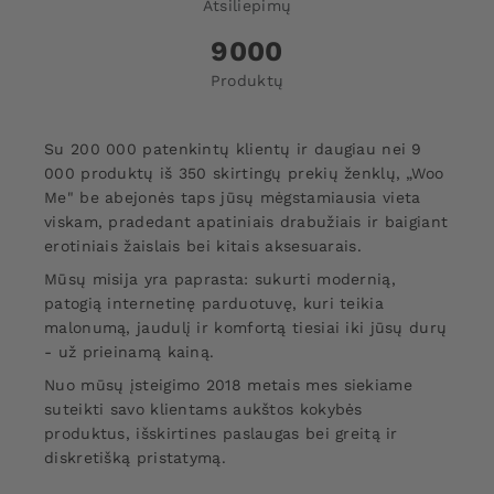
Atsiliepimų
9000
Produktų
Su 200 000 patenkintų klientų ir daugiau nei 9
000 produktų iš 350 skirtingų prekių ženklų, „Woo
Me" be abejonės taps jūsų mėgstamiausia vieta
viskam, pradedant apatiniais drabužiais ir baigiant
erotiniais žaislais bei kitais aksesuarais.
Mūsų misija yra paprasta: sukurti modernią,
patogią internetinę parduotuvę, kuri teikia
malonumą, jaudulį ir komfortą tiesiai iki jūsų durų
- už prieinamą kainą.
Nuo mūsų įsteigimo 2018 metais mes siekiame
suteikti savo klientams aukštos kokybės
produktus, išskirtines paslaugas bei greitą ir
diskretišką pristatymą.