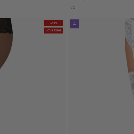
L/XL
4
-31%
LOVE DEAL