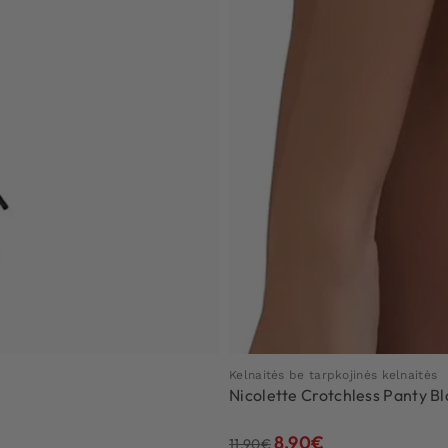
Kelnaitės be tarpkojinės kelnaitės
Nicolette Crotchless Panty Bl
8.90
€
11.90
€