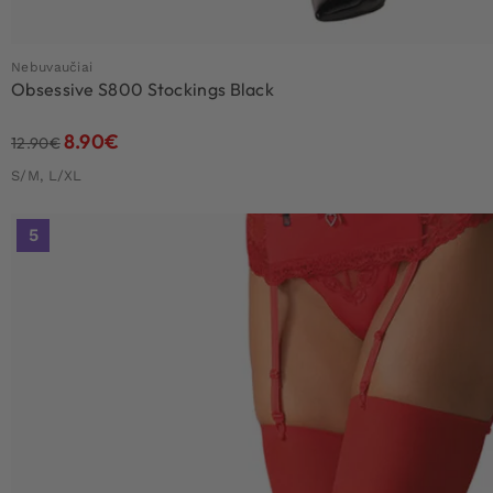
Nebuvaučiai
Obsessive S800 Stockings Black
8.90
€
12.90
€
S/M, L/XL
5