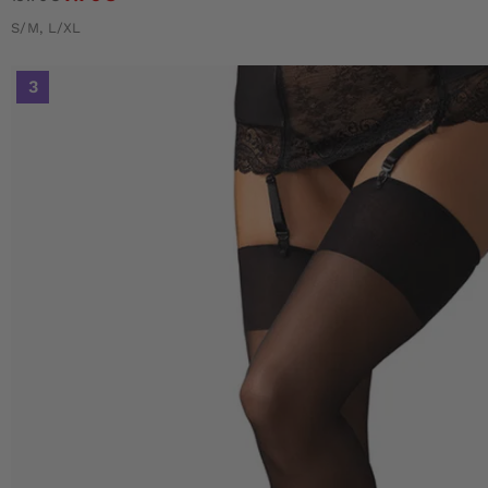
S/M, L/XL
3