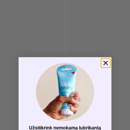
Užsitikrink nemokamą lubrikantą