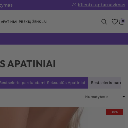
💌
Klientų aptarnavimas
atymas
0
APATINIAI
PREKIŲ ŽENKLAI
 APATINIAI
Bestseleris parduodami Seksualūs Apatiniai
Bestseleris parduo
-25%