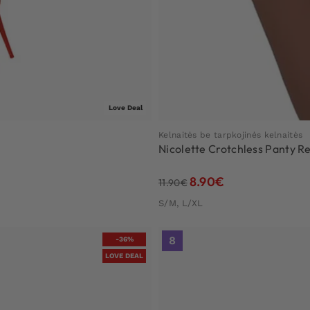
Love Deal
Kelnaitės be tarpkojinės kelnaitės
Nicolette Crotchless Panty R
8.90
€
11.90
€
S/M, L/XL
8
-36%
LOVE DEAL