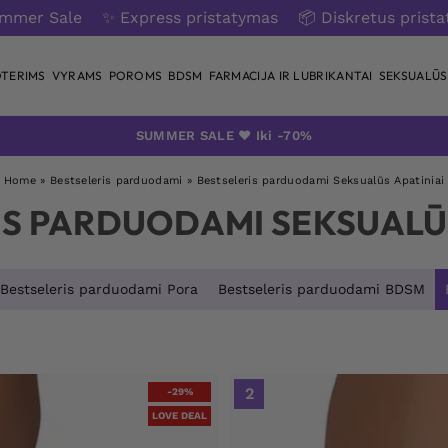
ummer Sale
✨ Express pristatymas
📦 Diskretus prist
TERIMS
VYRAMS
POROMS
BDSM
FARMACIJA IR LUBRIKANTAI
SEKSUALŪS 
SUMMER SALE ❤️ Iki -70%
Home
»
Bestseleris parduodami
»
Bestseleris parduodami Seksualūs Apatiniai
IS PARDUODAMI SEKSUALŪS
Bestseleris parduodami Pora
Bestseleris parduodami BDSM
2
-29%
LOVE DEAL