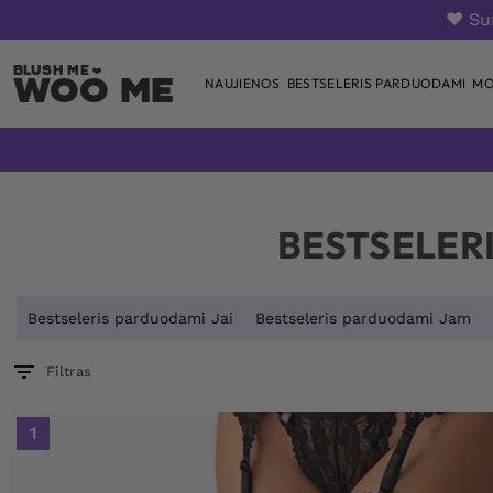
❤️ S
Woo Me
NAUJIENOS
BESTSELERIS PARDUODAMI
MO
Skip
to
content
BESTSELER
Bestseleris parduodami Jai
Bestseleris parduodami Jam
Filtras
1