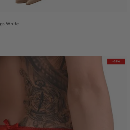
ngs White
-25%