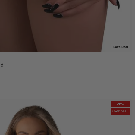
Love Deal
ed
-31%
LOVE DEAL