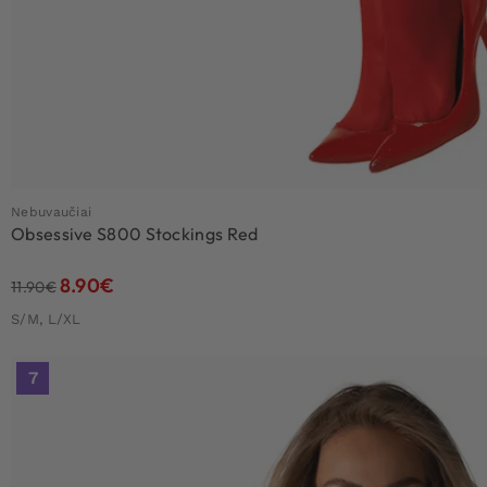
Nebuvaučiai
Obsessive S800 Stockings Red
8.90
€
11.90
€
S/M, L/XL
7