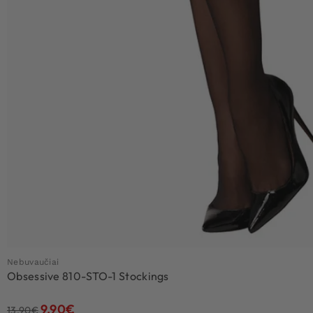
Nebuvaučiai
Obsessive 810-STO-1 Stockings
9.90
€
13.90
€