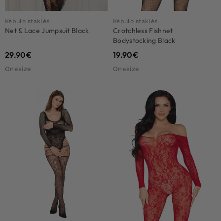
Kėbulo staklės
Kėbulo staklės
Net & Lace Jumpsuit Black
Crotchless Fishnet
Bodystocking Black
29.90
€
19.90
€
Onesize
Onesize