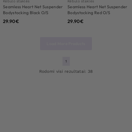
Kėbulo staklės
Kėbulo staklės
Seamless Heart Net Suspender
Seamless Heart Net Suspender
Bodystocking Black O/S
Bodystocking Red O/S
29.90
€
29.90
€
Load More Products
1
Rodomi visi rezultatai: 38