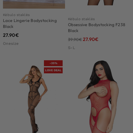
Kėbulo staklės
Kėbulo staklės
Lace Lingerie Bodystocking
Obsessive Bodystocking F238
Black
Black
27.90
€
27.90
€
39.90
€
Onesize
S-L
-35%
LOVE DEAL