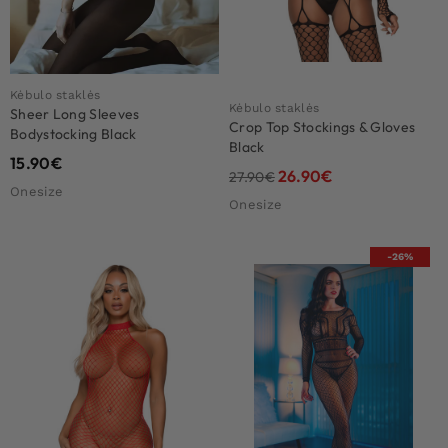
Kėbulo staklės
Kėbulo staklės
Sheer Long Sleeves
Crop Top Stockings & Gloves
Bodystocking Black
Black
15.90
€
26.90
€
27.90
€
Onesize
Onesize
-26%