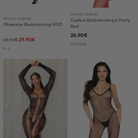
Kėbulo staklės
Kėbulo staklės
Cupless Bodystocking & Panty
Obsessive Bodystocking N123
Red
26.90
€
29.90
€
45.90
€
Onesize
S-L