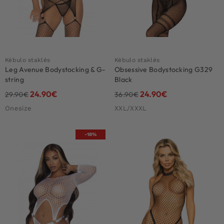
Kėbulo staklės
Kėbulo staklės
Leg Avenue Bodystocking & G-
Obsessive Bodystocking G329
string
Black
24.90
€
24.90
€
29.90
€
36.90
€
Onesize
XXL/XXXL
-18%