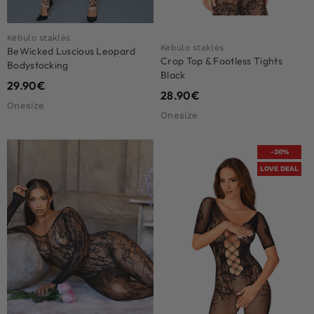
Kėbulo staklės
Kėbulo staklės
BeWicked Luscious Leopard
Crop Top & Footless Tights
Bodystocking
Black
29.90
€
28.90
€
Onesize
Onesize
-30%
LOVE DEAL