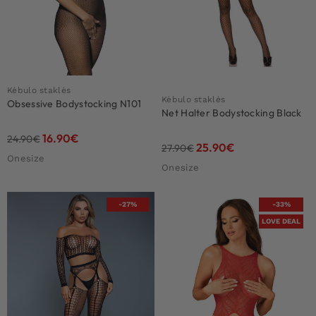
Kėbulo staklės
Kėbulo staklės
Obsessive Bodystocking N101
Net Halter Bodystocking Black
16.90
€
24.90
€
25.90
€
27.90
€
Onesize
Onesize
-27%
-33%
LOVE DEAL