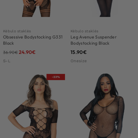
Kėbulo staklės
Kėbulo staklės
Obsessive Bodystocking G331
Leg Avenue Suspender
Black
Bodystocking Black
24.90
€
15.90
€
36.90
€
S-L
Onesize
-23%