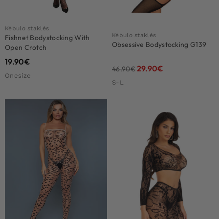
Kėbulo staklės
Kėbulo staklės
Fishnet Bodystocking With
Obsessive Bodystocking G139
Open Crotch
19.90
€
29.90
€
46.90
€
Onesize
S-L