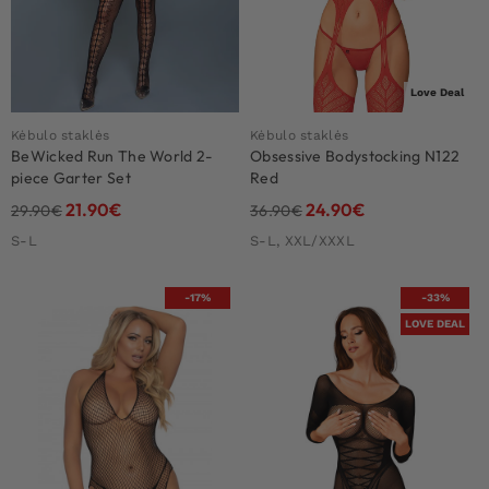
Love Deal
Kėbulo staklės
Kėbulo staklės
BeWicked Run The World 2-
Obsessive Bodystocking N122
piece Garter Set
Red
21.90
€
24.90
€
29.90
€
36.90
€
S-L
S-L, XXL/XXXL
-17%
-33%
LOVE DEAL