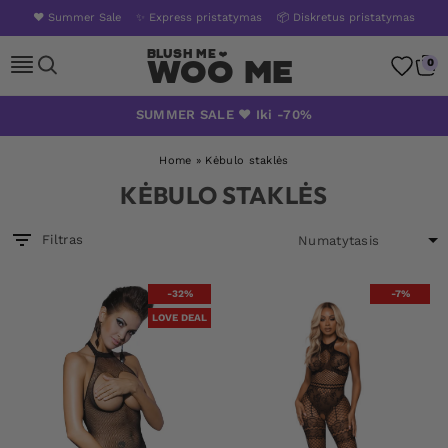
❤️ Summer Sale
✨ Express pristatymas
📦 Diskretus pristatymas
Woo Me
0
Skip
SUMMER SALE ❤️ Iki -70%
to
content
Home
»
Kėbulo staklės
KĖBULO STAKLĖS
Filtras
-32%
-7%
LOVE DEAL