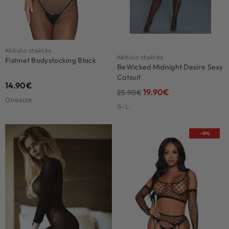
Kėbulo staklės
Kėbulo staklės
Fishnet Bodystocking Black
BeWicked Midnight Desire Sexy
Catsuit
14.90
€
19.90
€
25.90
€
Onesize
S-L
-4%