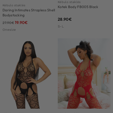
Kėbulo staklės
Kėbulo staklės
Kotek Body FB005 Black
Daring Intimates Strapless Shell
Bodystocking
28.90
€
19.90
€
27.90
€
S-L
Onesize