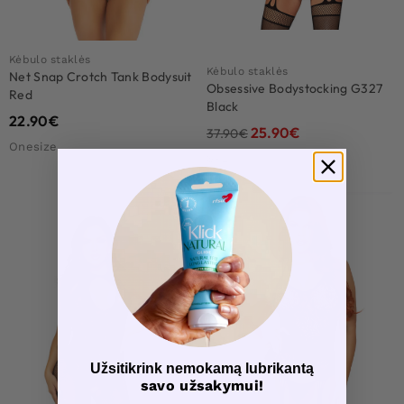
Kėbulo staklės
Kėbulo staklės
Net Snap Crotch Tank Bodysuit
Obsessive Bodystocking G327
Red
Black
22.90
€
25.90
€
37.90
€
Onesize
S-L
-21%
Užsitikrink nemokamą lubrikantą
savo užsakymui!