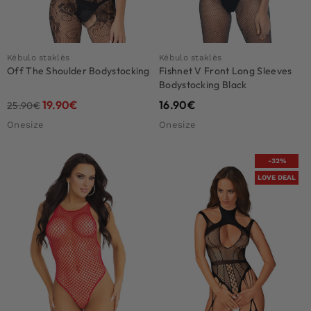
Kėbulo staklės
Kėbulo staklės
Off The Shoulder Bodystocking
Fishnet V Front Long Sleeves
Bodystocking Black
19.90
€
16.90
€
25.90
€
Onesize
Onesize
-32%
LOVE DEAL