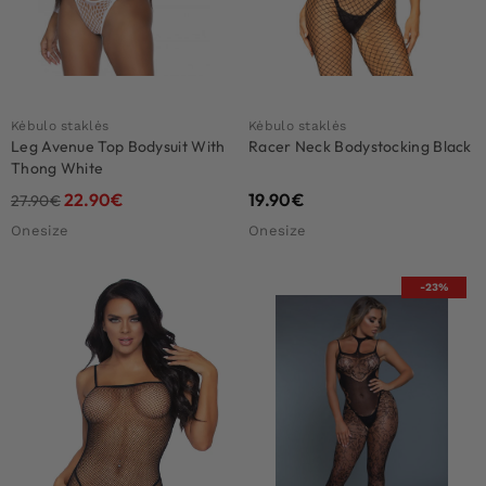
Kėbulo staklės
Kėbulo staklės
Leg Avenue Top Bodysuit With
Racer Neck Bodystocking Black
Thong White
22.90
€
19.90
€
27.90
€
Onesize
Onesize
-23%