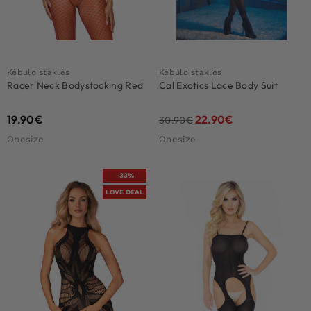
Kėbulo staklės
Kėbulo staklės
Racer Neck Bodystocking Red
Cal Exotics Lace Body Suit
19.90
€
22.90
€
30.90
€
Onesize
Onesize
-33%
LOVE DEAL