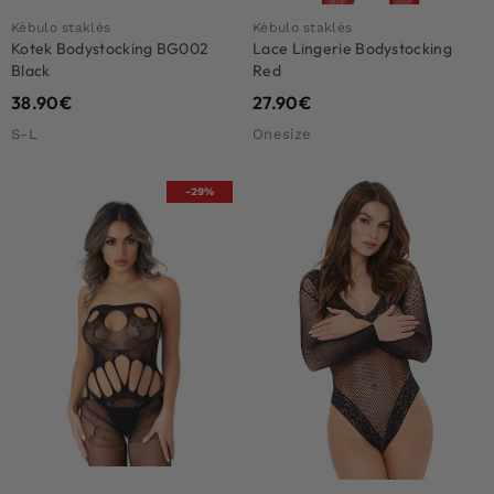
Kėbulo staklės
Kėbulo staklės
Kotek Bodystocking BG002
Lace Lingerie Bodystocking
Black
Red
38.90
€
27.90
€
S-L
Onesize
-29%