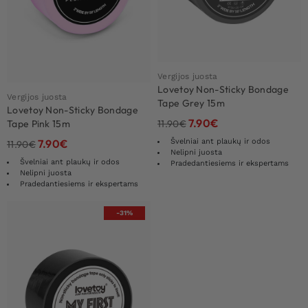
Vergijos juosta
Lovetoy Non-Sticky Bondage
Vergijos juosta
Tape Grey 15m
Lovetoy Non-Sticky Bondage
7.90
€
11.90
€
Tape Pink 15m
Švelniai ant plaukų ir odos
7.90
€
11.90
€
Nelipni juosta
Švelniai ant plaukų ir odos
Pradedantiesiems ir ekspertams
Nelipni juosta
Pradedantiesiems ir ekspertams
-31%