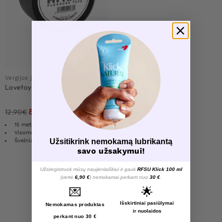
Vergijos juosta
Lovetoy Bondage Tape 15m
8.90
€
12.90
€
15 metrų surišimo juosta
Visoms vergijos sesijoms
Užsitikrink nemokamą lubrikantą
Švelniai ant plaukų ir odos
savo užsakymui!
Užsiregistruok mūsų naujienlaiškiui ir gauk
RFSU Klick 100 ml
Load More Products
(vertė
6,90 €
) nemokamai perkant nuo
30 €
.
💌
🌟
1
Išskirtiniai pasiūlymai
Nemokamas produktas
ir nuolaidos
perkant nuo 30 €
Rodomi visi rezultatai: 3