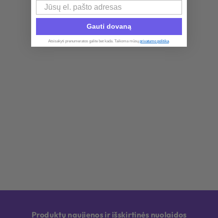
Email
Gauti dovaną
Atsisakyti prenumeratos galite bet kada. Taikoma mūsų
privatumo politika
.​
Produktų naujienos ir išskirtinės nuolaidos