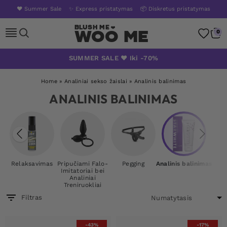
❤️ Summer Sale
✨ Express pristatymas
📦 Diskretus pristatymas
Woo Me
0
Skip
SUMMER SALE ❤️ Iki -70%
to
content
Home
»
Analiniai sekso žaislai
»
Analinis balinimas
ANALINIS BALINIMAS
Relaksavimas
Pripučiami Falo-
Pegging
Analinis balinimas
Imitatoriai bei
Analiniai
Treniruokliai
Filtras
-43%
-17%