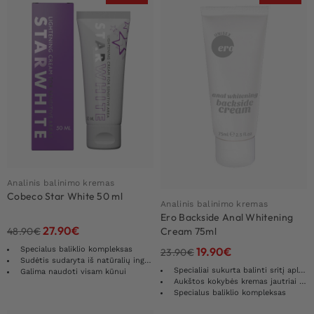
Analinis balinimo kremas
Cobeco Star White 50 ml
Analinis balinimo kremas
Ero Backside Anal Whitening
27.90
€
48.90
€
Cream 75ml
Specialus baliklio kompleksas
19.90
€
23.90
€
Sudėtis sudaryta iš natūralių ingredientų
Specialiai sukurta balinti sritį aplink išangę
Galima naudoti visam kūnui
Aukštos kokybės kremas jautriai odai
Specialus baliklio kompleksas