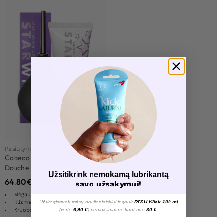
Pasiūlymai
Cobeco Star White 50ml + Anal
Douche
Užsitikrink nemokamą lubrikantą
64.80
€
savo užsakymui!
Mėgaukitės analiniu seksu saugiai
Užsiregistruok mūsų naujienlaiškiui ir gauk
RFSU Klick 100 ml
Klizma ir balinamasis kremas
(vertė
6,90 €
) nemokamai perkant nuo
30 €
.
Kruopščiai išvalo jūsų intymias zonas