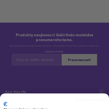
Produktų naujienos ir išskirtinės nuolaidos
prenumeratoriams.
Bet kada galite atsisakyti prenumeratos. Jūsų asmens duomenis tvarkome pagal savo
privatumo politiką
.
Prenumeruoti
Apie Woo Me
Privatumo politika
Klientų aptarnavimas