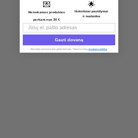
💌
🌟
Išskirtiniai pasiūlymai
Nemokamas produktas
Load More Products
ir nuolaidos
perkant nuo 30 €
Email
1
Gauti dovaną
Rodomi visi rezultatai: 3
Atsisakyti prenumeratos galite bet kada. Taikoma mūsų
privatumo politika
.​