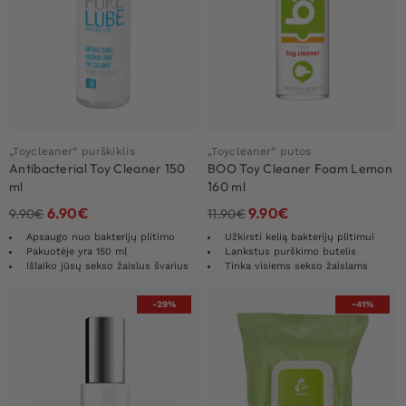
„Toycleaner“ purškiklis
„Toycleaner“ putos
Antibacterial Toy Cleaner 150
BOO Toy Cleaner Foam Lemon
ml
160 ml
6.90
€
9.90
€
9.90
€
11.90
€
Apsaugo nuo bakterijų plitimo
Užkirsti kelią bakterijų plitimui
Pakuotėje yra 150 ml
Lankstus purškimo butelis
Išlaiko jūsų sekso žaislus švarius
Tinka visiems sekso žaislams
-29%
-41%