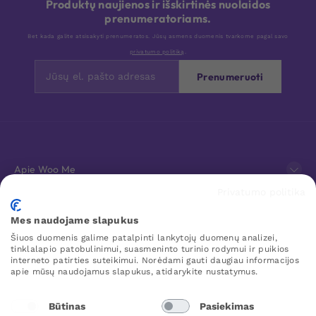
Produktų naujienos ir išskirtinės nuolaidos
prenumeratoriams.
Bet kada galite atsisakyti prenumeratos. Jūsų asmens duomenis tvarkome pagal savo
privatumo politiką
.
Prenumeruoti
Apie Woo Me
Privatumo politika
Klientų aptarnavimas
Mes naudojame slapukus
Šiuos duomenis galime patalpinti lankytojų duomenų analizei,
Mėgstamiausi
tinklalapio patobulinimui, suasmeninto turinio rodymui ir puikios
interneto patirties suteikimui. Norėdami gauti daugiau informacijos
apie mūsų naudojamus slapukus, atidarykite nustatymus.
WOO ME
Būtinas
Pasiekimas