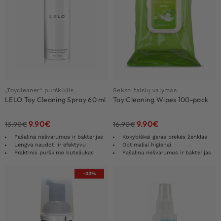
„Toycleaner“ purškiklis
Sekso žaislų valymas
LELO Toy Cleaning Spray 60 ml
Toy Cleaning Wipes 100-pack
9.90
€
9.90
€
13.90
€
16.90
€
Pašalina nešvarumus ir bakterijas
Kokybiškai geras prekės ženklas
Lengva naudoti ir efektyvu
Optimaliai higienai
Praktinis purškimo buteliukas
Pašalina nešvarumus ir bakterijas
-33%