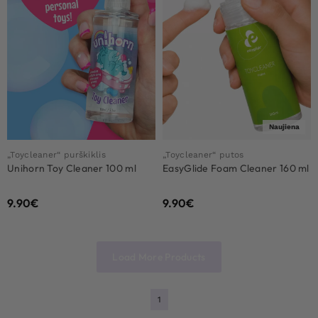
Naujiena
„Toycleaner“ purškiklis
„Toycleaner“ putos
Unihorn Toy Cleaner 100 ml
EasyGlide Foam Cleaner 160 ml
9.90
€
9.90
€
Load More Products
1