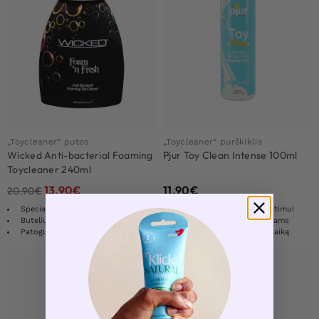
„Toycleaner“ putos
„Toycleaner“ purškiklis
Wicked Anti-bacterial Foaming
Pjur Toy Clean Intense 100ml
Toycleaner 240ml
13.90
€
11.90
€
20.90
€
Specialiai skirta sekso žaislams
Užkirsti kelią bakterijų plitimui
Buteliuke yra 240 ml
Tinka visiems sekso žaislams
Patogus butelis
Pailgina žaislo gyvavimo laiką