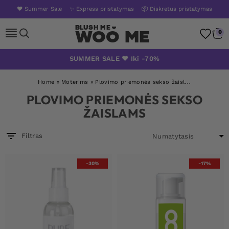
❤️ Summer Sale
✨ Express pristatymas
📦 Diskretus pristatymas
Woo Me
0
Skip
SUMMER SALE ❤️ Iki -70%
to
content
Home
»
Moterims
»
Plovimo priemonės sekso žaislams
PLOVIMO PRIEMONĖS SEKSO
ŽAISLAMS
Filtras
-30%
-17%