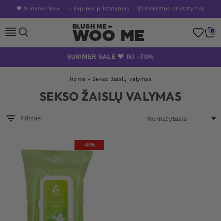
❤️ Summer Sale
✨ Express pristatymas
📦 Diskretus pristatymas
Woo Me
0
Skip
SUMMER SALE ❤️ Iki -70%
to
content
Home
»
Sekso žaislų valymas
SEKSO ŽAISLŲ VALYMAS
Filtras
-41%