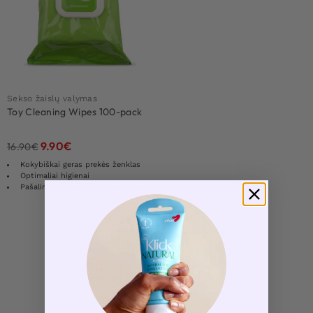
Sekso žaislų valymas
Toy Cleaning Wipes 100-pack
9.90
€
16.90
€
Kokybiškai geras prekės ženklas
Optimaliai higienai
Pašalina nešvarumus ir bakterijas
Load More Products
1
Rezultatų: 1