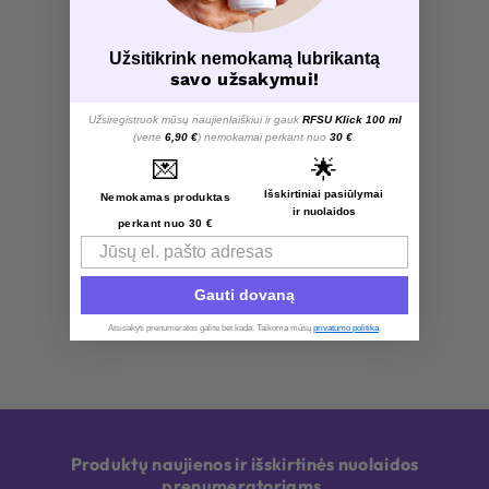
Užsitikrink nemokamą lubrikantą
savo užsakymui!
Užsiregistruok mūsų naujienlaiškiui ir gauk
RFSU Klick 100 ml
(vertė
6,90 €
) nemokamai perkant nuo
30 €
.
💌
🌟
Išskirtiniai pasiūlymai
Nemokamas produktas
ir nuolaidos
perkant nuo 30 €
Email
Gauti dovaną
Atsisakyti prenumeratos galite bet kada. Taikoma mūsų
privatumo politika
.​
Produktų naujienos ir išskirtinės nuolaidos
prenumeratoriams.