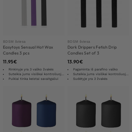
BDSM šviesa
BDSM šviesa
Easytoys Sensual Hot Wax
Dark Drippers Fetish Drip
Candles 3 pcs
Candles Set of 3
11.95
€
13.90
€
Rinkinyje yra 3 vaško žvakės
Pagaminta iš parafino vaško
Suteikia jums visiškai kontroliuojamą malonumą
Suteikia jums visiškai kontroliuojamą malonumą
Puikiai tinka keistai savaitgaliui
Sudėtyje yra 3 žvakės