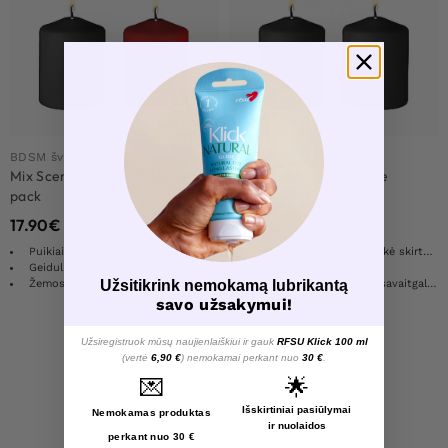
BDSM šviesa
BDSM šviesa
Mix Scent Tease Candles 4-
Disobedient Smell Tease
pack
Candles 4-pack
17.90
€
17.90
€
Puikiai tiks ištvirkusiam savaitgaliui!
Žemos temperatūros žvakė skirta BDSM
Geidulinga bausmė
Geidulinga bausmė
Užsitikrink nemokamą lubrikantą
Žemos temperatūros žvakė skirta BDSM
Puikiai tiks ištvirkusiam savaitgaliui!
savo užsakymui!
Užsiregistruok mūsų naujienlaiškiui ir gauk
RFSU Klick 100 ml
Load More Products
(vertė
6,90 €
) nemokamai perkant nuo
30 €
.
💌
🌟
1
Išskirtiniai pasiūlymai
Nemokamas produktas
ir nuolaidos
perkant nuo 30 €
Rodomi visi rezultatai: 4