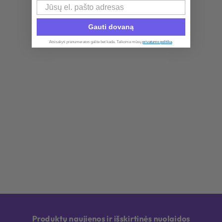
Email
Gauti dovaną
Atsisakyti prenumeratos galite bet kada. Taikoma mūsų
privatumo politika
.​
Produktų naujienos ir išskirtinės nuolaidos