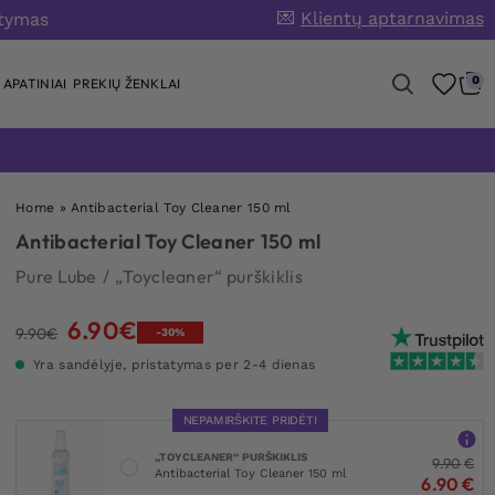
💌
Klientų aptarnavimas
atymas
0
APATINIAI
PREKIŲ ŽENKLAI
Home
»
Antibacterial Toy Cleaner 150 ml
Antibacterial Toy Cleaner 150 ml
Pure Lube
/
„Toycleaner“ purškiklis
6.90
€
Original
Current
9.90
€
-30%
price
price
Yra sandėlyje, pristatymas per 2-4 dienas
was:
is:
9.90€.
6.90€.
NEPAMIRŠKITE PRIDĖTI
„TOYCLEANER“ PURŠKIKLIS
9.90
€
Antibacterial Toy Cleaner 150 ml
6.90
€