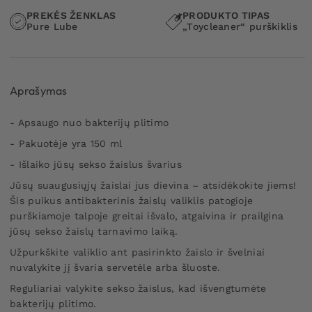
PREKĖS ŽENKLAS
PRODUKTO TIPAS
Pure Lube
„Toycleaner“ purškiklis
Aprašymas
- Apsaugo nuo bakterijų plitimo
- Pakuotėje yra 150 ml
- Išlaiko jūsų sekso žaislus švarius
Jūsų suaugusiųjų žaislai jus dievina – atsidėkokite jiems!
Šis puikus antibakterinis žaislų valiklis patogioje
purškiamoje talpoje greitai išvalo, atgaivina ir prailgina
jūsų sekso žaislų tarnavimo laiką.
Užpurkškite valiklio ant pasirinkto žaislo ir švelniai
nuvalykite jį švaria servetėle arba šluoste.
Reguliariai valykite sekso žaislus, kad išvengtumėte
bakterijų plitimo.