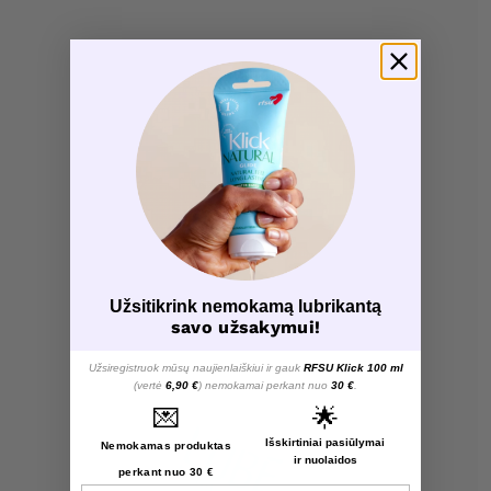
Užsitikrink nemokamą lubrikantą
savo užsakymui!
Užsiregistruok mūsų naujienlaiškiui ir gauk
RFSU Klick 100 ml
(vertė
6,90 €
) nemokamai perkant nuo
30 €
.
💌
🌟
Išskirtiniai pasiūlymai
Nemokamas produktas
ir nuolaidos
perkant nuo 30 €