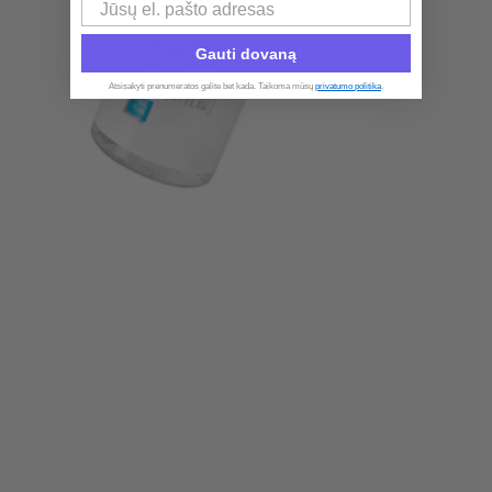
Email
Gauti dovaną
Atsisakyti prenumeratos galite bet kada. Taikoma mūsų
privatumo politika
.​