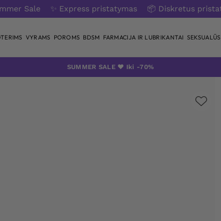
ummer Sale
✨ Express pristatymas
📦 Diskretus prist
TERIMS
VYRAMS
POROMS
BDSM
FARMACIJA IR LUBRIKANTAI
SEKSUALŪS 
SUMMER SALE ❤️ Iki -70%