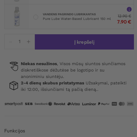
VANDENS PAGRINDO LUBRIKANTAS
12.90
€
Pure Lube Water-Based Lubricant 150 ml
7.90
€
produkto
Į krepšelį
kiekis:
Antibacterial
Toy
Niekas nesužinos
, Visos mūsų siuntos siunčiamos
Cleaner
diskretiškose dėžutėse be logotipo ir su
150
anoniminiu siuntėju.
ml
2-4 dienų skubus pristatymas
Užsakymai, pateikti
iki 12:00, išsiunčiami tą pačią dieną..
Funkcijos