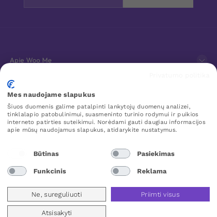
Apie Woo Me
Privatumo politika
Klientų aptarnavimas
Mes naudojame slapukus
Šiuos duomenis galime patalpinti lankytojų duomenų analizei,
Mėgstamiausi
tinklalapio patobulinimui, suasmeninto turinio rodymui ir puikios
interneto patirties suteikimui. Norėdami gauti daugiau informacijos
apie mūsų naudojamus slapukus, atidarykite nustatymus.
WOO ME
Būtinas
Pasiekimas
Funkcinis
Reklama
Lithuania
Ne, sureguliuoti
Priimti visus
Atsisakyti