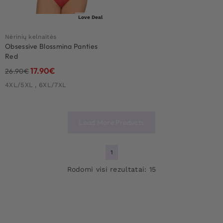
Love Deal
Nėrinių kelnaitės
Obsessive Blossmina Panties
Red
17.90
€
26.90
€
4XL/5XL , 6XL/7XL
Load More Products
1
Rodomi visi rezultatai: 15