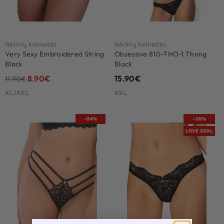
Nėrinių kelnaitės
Nėrinių kelnaitės
Very Sexy Embroidered String
Obsessive 810-THO-1 Thong
Black
Black
8.90
€
15.90
€
11.90
€
XL/XXL
XXL
-94%
-30%
LOVE DEAL