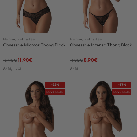
Nėrinių kelnaitės
Nėrinių kelnaitės
Obsessive Miamor Thong Black
Obsessive Intensa Thong Black
11.90
€
8.90
€
16.90
€
11.90
€
S/M, L/XL
S/M
-32%
-37%
LOVE DEAL
LOVE DEAL