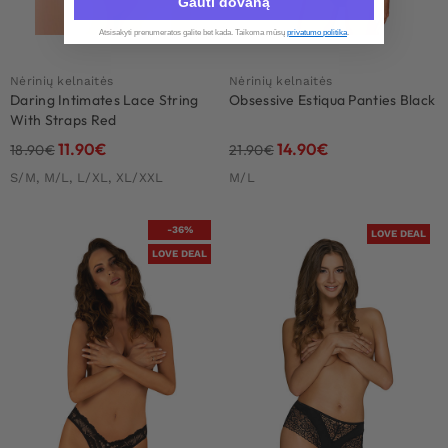
Gauti dovaną
Atsisakyti prenumeratos galite bet kada. Taikoma mūsų
privatumo politika
.​
Nėrinių kelnaitės
Nėrinių kelnaitės
Daring Intimates Lace String
Obsessive Estiqua Panties Black
With Straps Red
11.90
€
14.90
€
18.90
€
21.90
€
S/M, M/L, L/XL, XL/XXL
M/L
-36%
LOVE DEAL
LOVE DEAL