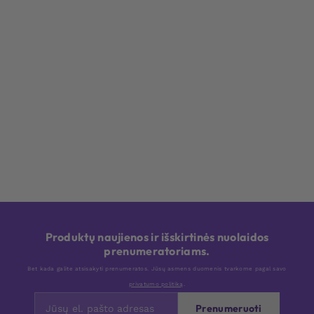
Produktų naujienos ir išskirtinės nuolaidos
prenumeratoriams.
Bet kada galite atsisakyti prenumeratos. Jūsų asmens duomenis tvarkome pagal savo
privatumo politiką
.
Prenumeruoti