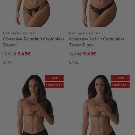
Nėrinių kelnaitės
Nėrinių kelnaitės
Obsessive Picantina Crotchless
Obsessive Letica Crotchless
Thong
Thong Black
9.45
€
9.45
€
13.90
€
14.90
€
S/M
L/XL
-32%
-27%
LOVE DEAL
LOVE DEAL