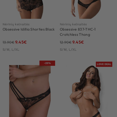
Nėrinių kelnaitės
Nėrinių kelnaitės
Obsessive Idillia Shorties Black
Obsessive 837-THC-1
Crotchless Thong
9.45
€
9.45
€
13.90
€
12.90
€
S/M, L/XL
S/M, L/XL
-25%
LOVE DEAL