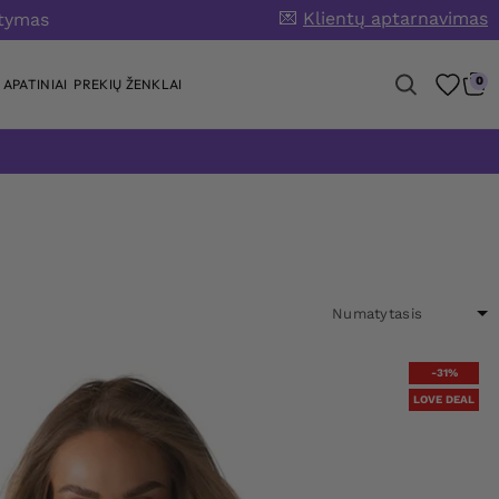
💌
Klientų aptarnavimas
atymas
0
APATINIAI
PREKIŲ ŽENKLAI
-31%
LOVE DEAL