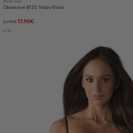
Meškiukas
Obsessive B125 Teddy Black
17.90
€
24.90
€
S/M