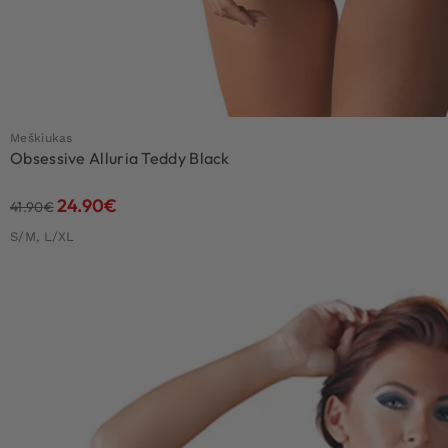
Meškiukas
Obsessive Alluria Teddy Black
24.90
€
41.90
€
S/M, L/XL