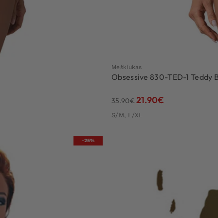
Meškiukas
Obsessive 830-TED-1 Teddy B
21.90
€
35.90
€
S/M, L/XL
-25%