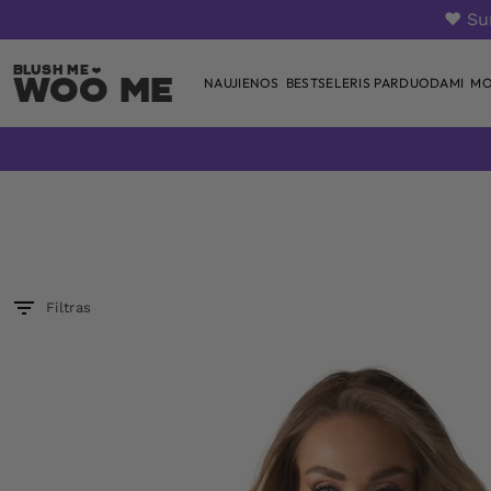
❤️ S
Woo Me
NAUJIENOS
BESTSELERIS PARDUODAMI
MO
Skip
to
content
Filtras