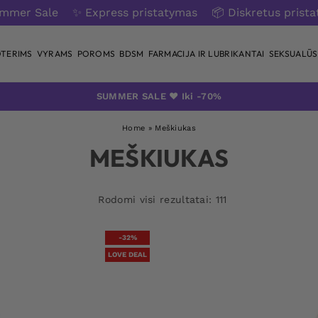
ummer Sale
✨ Express pristatymas
📦 Diskretus prist
TERIMS
VYRAMS
POROMS
BDSM
FARMACIJA IR LUBRIKANTAI
SEKSUALŪS 
SUMMER SALE ❤️ Iki -70%
Home
»
Meškiukas
MEŠKIUKAS
Rodomi visi rezultatai: 111
-32%
LOVE DEAL