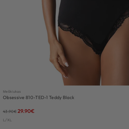
Meškiukas
Obsessive 810-TED-1 Teddy Black
29.90
€
43.90
€
L/XL