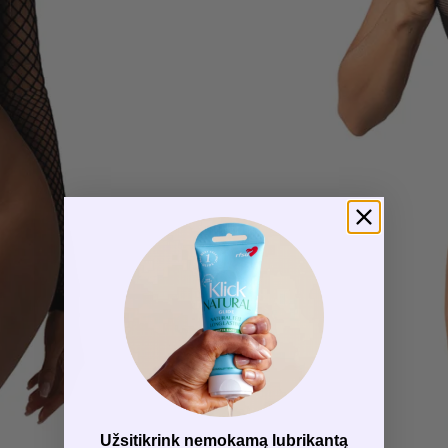
Užsitikrink nemokamą lubrikantą