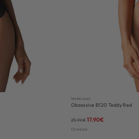
Meškiukas
Obsessive B120 Teddy Red
17.90
€
25.90
€
Onesize