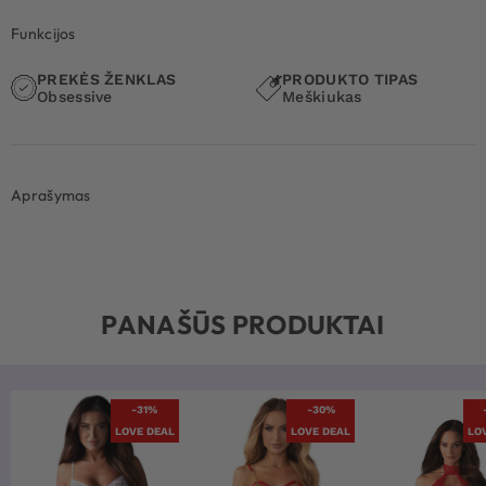
Funkcijos
PREKĖS ŽENKLAS
PRODUKTO TIPAS
Obsessive
Meškiukas
Aprašymas
PANAŠŪS PRODUKTAI
-31%
-30%
LOVE DEAL
LOVE DEAL
LO