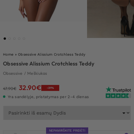
Home
»
Obsessive Alissium Crotchless Teddy
Obsessive Alissium Crotchless Teddy
Obsessive
/
Meškiukas
32.90
€
Original
Current
47.90
€
-31%
price
price
Yra sandėlyje, pristatymas per 2-4 dienas
was:
is:
47.90€.
32.90€.
NEPAMIRŠKITE PRIDĖTI