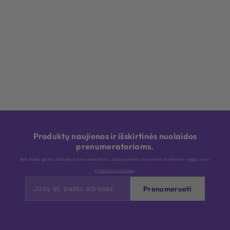
Produktų naujienos ir išskirtinės nuolaidos
prenumeratoriams.
Bet kada galite atsisakyti prenumeratos. Jūsų asmens duomenis tvarkome pagal savo
privatumo politiką
.
Prenumeruoti