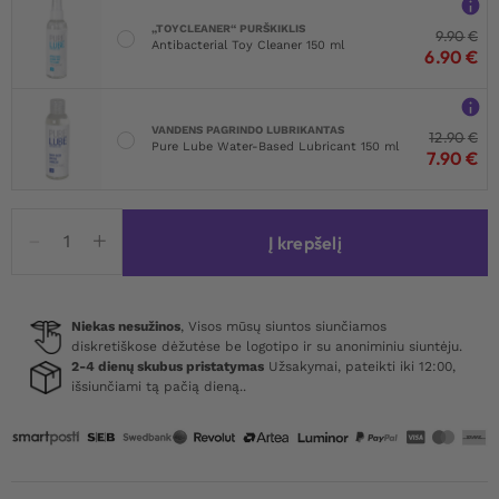
„TOYCLEANER“ PURŠKIKLIS
9.90
€
Antibacterial Toy Cleaner 150 ml
6.90
€
VANDENS PAGRINDO LUBRIKANTAS
12.90
€
Pure Lube Water-Based Lubricant 150 ml
7.90
€
produkto
Į krepšelį
kiekis:
Obsessive
Alissium
Crotchless
Niekas nesužinos
, Visos mūsų siuntos siunčiamos
diskretiškose dėžutėse be logotipo ir su anoniminiu siuntėju.
Teddy
2-4 dienų skubus pristatymas
Užsakymai, pateikti iki 12:00,
išsiunčiami tą pačią dieną..