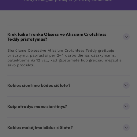
Kiek laiko trunka Obsessive Alissium Crotchless
Teddy pristatymas?
Siunčiame Obsessive Alissium Crotchless Teddy greituoju
pristatymu, paprastai per 2–4 darbo dienas užsakymams,
pateiktiems iki 12 val., kad galėtumėte kuo greičiau mėgautis
savo produktu.
Kokius siuntimo būdus siūlote?
Kaip atrodys mano siuntinys?
Kokius mokėjimo būdus siūlote?