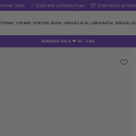
ummer Sale
✨ Express pristatymas
📦 Diskretus prist
TERIMS
VYRAMS
POROMS
BDSM
FARMACIJA IR LUBRIKANTAI
SEKSUALŪS 
SUMMER SALE ❤️ Iki -70%