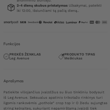
anoniminiu siuntėju.
2-4 dienų skubus pristatymas
Užsakymai, pateikti
iki 12:00, išsiunčiami tą pačią dieną..
Funkcijos
PREKĖS ŽENKLAS
PRODUKTO TIPAS
Leg Avenue
Meškiukas
Aprašymas
Patiekite viliojančius įvaizdžius su šiuo tinkliniu bodysuit
iš Leg Avenue. Seksualus apatinio trikotažo rinkinys turi
ilgomis rankovėmis „pothole“ crop top ir O žiedu sujungtas
string kelnaites, sukuriant nepamirštamą įvaizdį tiek