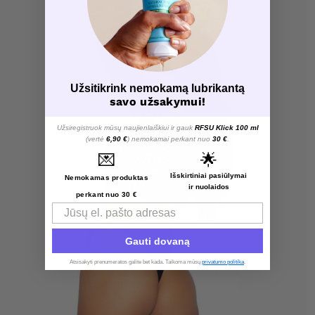
Užsitikrink nemokamą lubrikantą
savo užsakymui!
Užsiregistruok mūsų naujienlaiškiui ir gauk
RFSU Klick 100 ml
(vertė
6,90 €
) nemokamai perkant nuo
30 €
.
💌
🌟
Išskirtiniai pasiūlymai
Nemokamas produktas
ir nuolaidos
perkant nuo 30 €
Email
Gauti dovaną
Atsisakyti prenumeratos galite bet kada. Taikoma mūsų
privatumo politika
.​