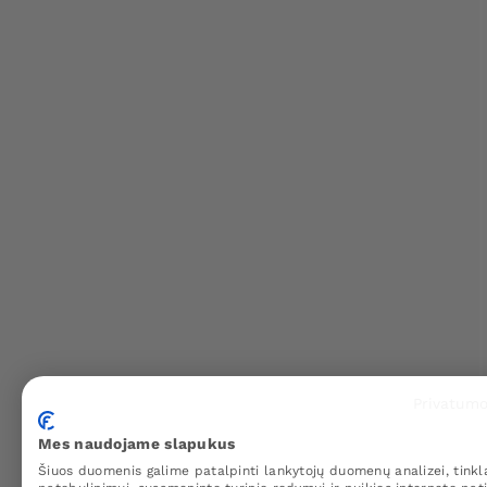
Privatumo
Mes naudojame slapukus
Šiuos duomenis galime patalpinti lankytojų duomenų analizei, tinkl