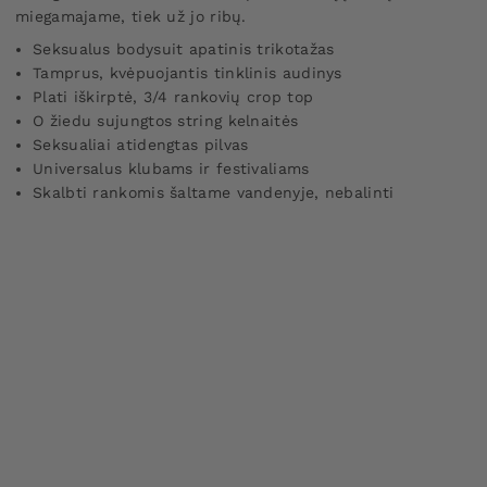
miegamajame, tiek už jo ribų.
Seksualus bodysuit apatinis trikotažas
Tamprus, kvėpuojantis tinklinis audinys
Plati iškirptė, 3/4 rankovių crop top
O žiedu sujungtos string kelnaitės
Seksualiai atidengtas pilvas
Universalus klubams ir festivaliams
Skalbti rankomis šaltame vandenyje, nebalinti