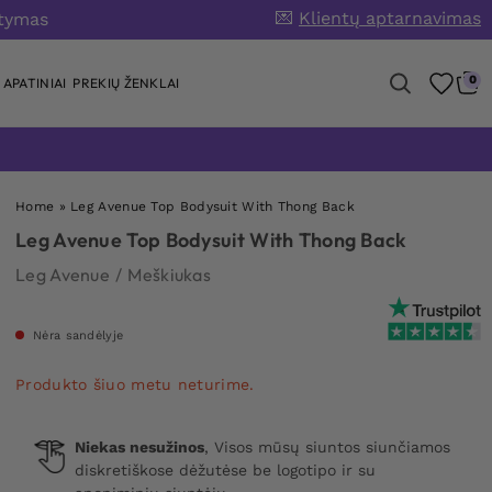
💌
Klientų aptarnavimas
atymas
0
APATINIAI
PREKIŲ ŽENKLAI
Home
»
Leg Avenue Top Bodysuit With Thong Back
Leg Avenue Top Bodysuit With Thong Back
Leg Avenue
/
Meškiukas
Nėra sandėlyje
Produkto šiuo metu neturime.
Niekas nesužinos
, Visos mūsų siuntos siunčiamos
diskretiškose dėžutėse be logotipo ir su