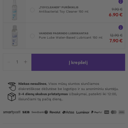
„TOYCLEANER“ PURŠKIKLIS
9.90
€
Antibacterial Toy Cleaner 150 ml
6.90
€
VANDENS PAGRINDO LUBRIKANTAS
12.90
€
Pure Lube Water-Based Lubricant 150 ml
7.90
€
produkto
Į krepšelį
kiekis:
Black
Level
Vinyl
Niekas nesužinos
, Visos mūsų siuntos siunčiamos
diskretiškose dėžutėse be logotipo ir su anoniminiu siuntėju.
Open
2-4 dienų skubus pristatymas
Užsakymai, pateikti iki 12:00,
Cup
išsiunčiami tą pačią dieną..
Body