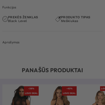
Funkcijos
PREKĖS ŽENKLAS
PRODUKTO TIPAS
Black Level
Meškiukas
Aprašymas
PANAŠŪS PRODUKTAI
-38%
-43%
LO
LOVE DEAL
LOVE DEAL