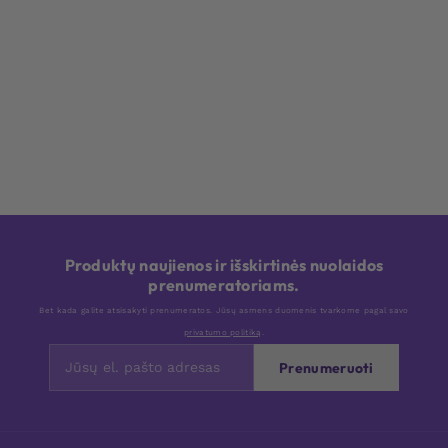
Produktų naujienos ir išskirtinės nuolaidos
prenumeratoriams.
Bet kada galite atsisakyti prenumeratos. Jūsų asmens duomenis tvarkome pagal savo
privatumo politiką
.
Prenumeruoti