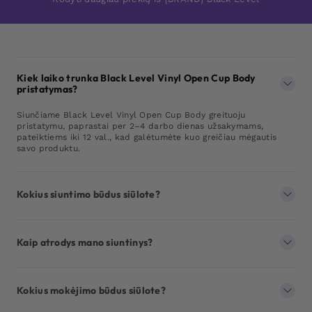
Kiek laiko trunka Black Level Vinyl Open Cup Body
pristatymas?
Siunčiame Black Level Vinyl Open Cup Body greituoju
pristatymu, paprastai per 2–4 darbo dienas užsakymams,
pateiktiems iki 12 val., kad galėtumėte kuo greičiau mėgautis
savo produktu.
Kokius siuntimo būdus siūlote?
Kaip atrodys mano siuntinys?
Kokius mokėjimo būdus siūlote?