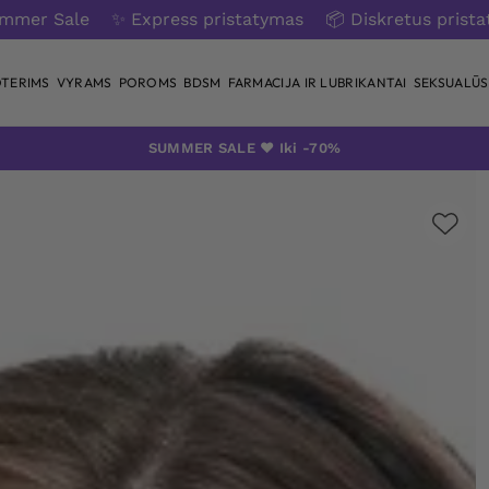
ummer Sale
✨ Express pristatymas
📦 Diskretus prist
TERIMS
VYRAMS
POROMS
BDSM
FARMACIJA IR LUBRIKANTAI
SEKSUALŪS 
SUMMER SALE ❤️ Iki -70%