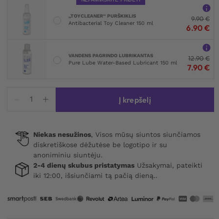
„TOYCLEANER“ PURŠKIKLIS
9.90
€
Antibacterial Toy Cleaner 150 ml
6.90
€
VANDENS PAGRINDO LUBRIKANTAS
12.90
€
Pure Lube Water-Based Lubricant 150 ml
7.90
€
produkto
Į krepšelį
kiekis:
Eco
Lace
Niekas nesužinos
, Visos mūsų siuntos siunčiamos
&
diskretiškose dėžutėse be logotipo ir su
Mesh
anoniminiu siuntėju.
Queen
2-4 dienų skubus pristatymas
Užsakymai, pateikti
Teddy
iki 12:00, išsiunčiami tą pačią dieną..
Black