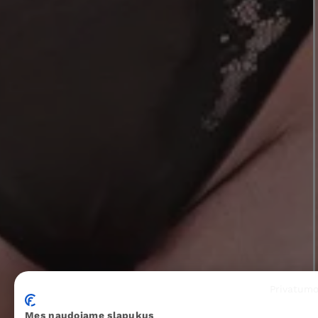
Privatumo
Mes naudojame slapukus