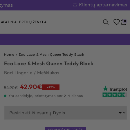
💌
Klientų aptarnavimas
atymas
0
APATINIAI
PREKIŲ ŽENKLAI
Home
»
Eco Lace & Mesh Queen Teddy Black
Eco Lace & Mesh Queen Teddy Black
Baci Lingerie
/
Meškiukas
42.90
€
Original
Current
54.90
€
-22%
price
price
Yra sandėlyje, pristatymas per 2-4 dienas
was:
is:
54.90€.
42.90€.
NEPAMIRŠKITE PRIDĖTI