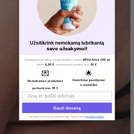
Užsitikrink nemokamą lubrikantą
savo užsakymui!
Užsiregistruok mūsų naujienlaiškiui ir gauk
RFSU Klick 100 ml
(vertė
6,90 €
) nemokamai perkant nuo
30 €
.
💌
🌟
Išskirtiniai pasiūlymai
Nemokamas produktas
ir nuolaidos
perkant nuo 30 €
Email
Gauti dovaną
Atsisakyti prenumeratos galite bet kada. Taikoma mūsų
privatumo politika
.​