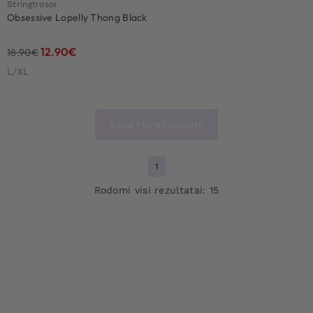
Stringtrosor
Obsessive Lopelly Thong Black
12.90
€
18.90
€
L/XL
Load More Products
1
Rodomi visi rezultatai: 15