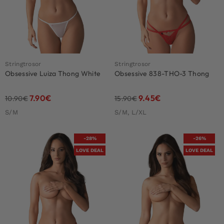
Stringtrosor
Stringtrosor
Obsessive Luiza Thong White
Obsessive 838-THO-3 Thong
7.90
€
9.45
€
10.90
€
15.90
€
S/M
S/M, L/XL
-28%
-26%
LOVE DEAL
LOVE DEAL