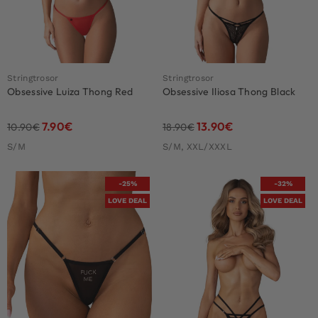
Stringtrosor
Stringtrosor
Obsessive Luiza Thong Red
Obsessive Iliosa Thong Black
7.90
€
13.90
€
10.90
€
18.90
€
S/M
S/M, XXL/XXXL
-25%
-32%
LOVE DEAL
LOVE DEAL