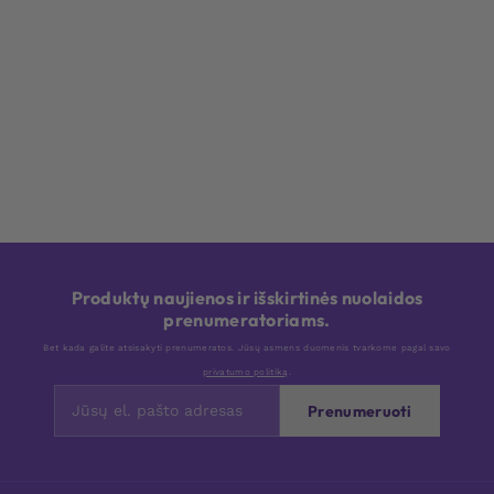
Produktų naujienos ir išskirtinės nuolaidos
prenumeratoriams.
Bet kada galite atsisakyti prenumeratos. Jūsų asmens duomenis tvarkome pagal savo
privatumo politiką
.
Prenumeruoti