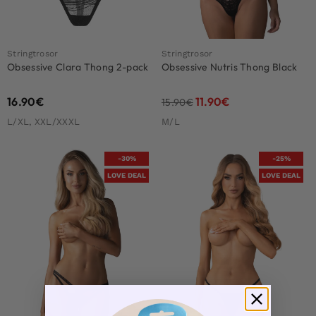
Stringtrosor
Stringtrosor
Obsessive Clara Thong 2-pack
Obsessive Nutris Thong Black
16.90
€
11.90
€
15.90
€
L/XL, XXL/XXXL
M/L
-30%
-25%
LOVE DEAL
LOVE DEAL