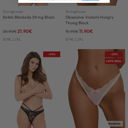
Stringtrosor
Stringtrosor
Kotek Blackelia String Black
Obsessive Violami Hungry
Thong Black
21.90
€
11.90
€
28.90
€
15.90
€
S/M, L/XL
S/M, L/XL
-24%
-32%
LOVE DEAL
Naujiena