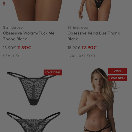
Stringtrosor
Stringtrosor
Obsessive Violami Fuck Me
Obsessive Keira Lise Thong
Thong Black
Black
11.90
€
12.90
€
15.90
€
18.90
€
S/M, L/XL
L/XL, XXL/XXXL
-25%
LOVE DEAL
LOVE DEAL