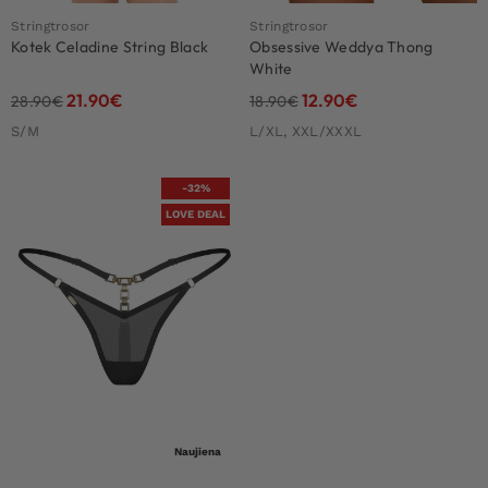
Stringtrosor
Stringtrosor
Kotek Celadine String Black
Obsessive Weddya Thong
White
21.90
€
12.90
€
28.90
€
18.90
€
S/M
L/XL, XXL/XXXL
-32%
LOVE DEAL
Naujiena