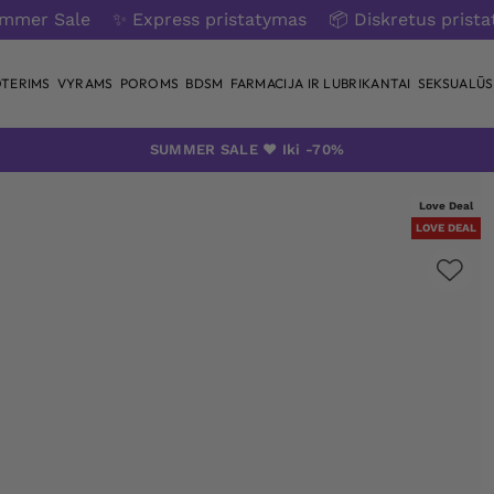
ummer Sale
✨ Express pristatymas
📦 Diskretus prist
TERIMS
VYRAMS
POROMS
BDSM
FARMACIJA IR LUBRIKANTAI
SEKSUALŪS 
SUMMER SALE ❤️ Iki -70%
Love Deal
LOVE DEAL