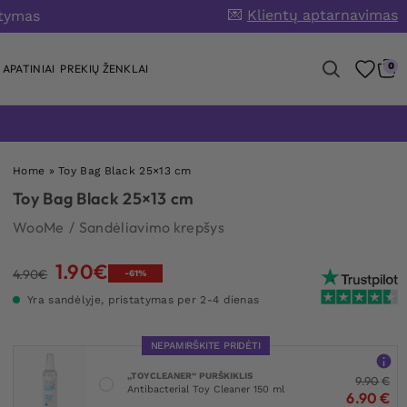
💌
Klientų aptarnavimas
atymas
0
APATINIAI
PREKIŲ ŽENKLAI
Home
»
Toy Bag Black 25×13 cm
Toy Bag Black 25×13 cm
WooMe
/
Sandėliavimo krepšys
1.90
€
Original
Current
4.90
€
-61%
price
price
Yra sandėlyje, pristatymas per 2-4 dienas
was:
is:
4.90€.
1.90€.
NEPAMIRŠKITE PRIDĖTI
„TOYCLEANER“ PURŠKIKLIS
9.90
€
Antibacterial Toy Cleaner 150 ml
6.90
€