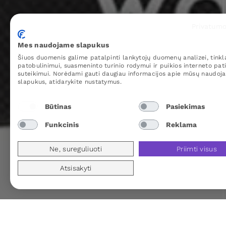
Privatumo
Mes naudojame slapukus
Šiuos duomenis galime patalpinti lankytojų duomenų analizei, tinkl
patobulinimui, suasmeninto turinio rodymui ir puikios interneto pati
suteikimui. Norėdami gauti daugiau informacijos apie mūsų naudoj
slapukus, atidarykite nustatymus.
Būtinas
Pasiekimas
Funkcinis
Reklama
Ne, sureguliuoti
Priimti visus
Atsisakyti