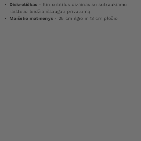
Diskretiškas
- Itin subtilus dizainas su sutraukiamu
raišteliu leidžia išsaugoti privatumą
Maišelio matmenys
- 25 cm ilgio ir 13 cm pločio.