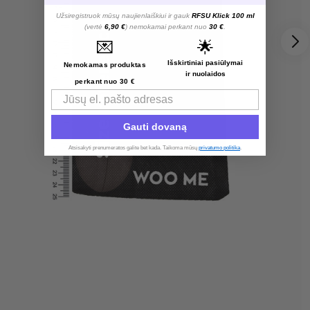
Užsiregistruok mūsų naujienlaiškiui ir gauk
RFSU Klick 100 ml
(vertė
6,90 €
) nemokamai perkant nuo
30 €
.
💌
🌟
Išskirtiniai pasiūlymai
Nemokamas produktas
ir nuolaidos
perkant nuo 30 €
Email
Gauti dovaną
Atsisakyti prenumeratos galite bet kada. Taikoma mūsų
privatumo politika
.​