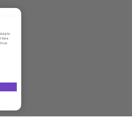
 politika
alapio
rties
amus