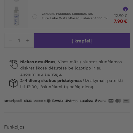
VANDENS PAGRINDO LUBRIKANTAS
12.90
€
Pure Lube Water-Based Lubricant 150 ml
7.90
€
produkto
Į krepšelį
kiekis:
Toy
Bag
Niekas nesužinos
, Visos mūsų siuntos siunčiamos
Black
diskretiškose dėžutėse be logotipo ir su
25x13
anoniminiu siuntėju.
cm
2-4 dienų skubus pristatymas
Užsakymai, pateikti
iki 12:00, išsiunčiami tą pačią dieną..
Funkcijos