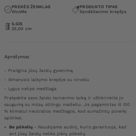
PREKĖS ŽENKLAS
PRODUKTO TIPAS
WooMe
Sandėliavimo krepšys
ILGIS
25,00 cm
Aprašymas
- Prailgina jūsų žaislų gyvenimą
- Išmanusis laikymo krepšys su virveliu
- Lygus nelipė medžiaga
Pratęskite savo žaislo tarnavimo laiką ir užtikrinkite jo
saugumą su mūsų stilingu maišeliu. Jis pagamintas iš 100
% klimatui neutralios medžiagos, kad sumažintų poveikį
aplinkai.
Be pūkelių
- Naudojame audinį, kuris garantuoja, kad
ant jūsų žaislų neliks jokių pūkelių