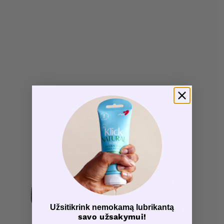
Užsitikrink nemokamą lubrikantą
savo užsakymui!