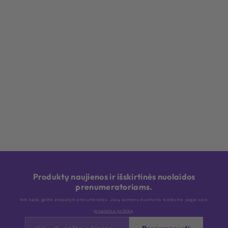
Produktų naujienos ir išskirtinės nuolaidos
prenumeratoriams.
Bet kada galite atsisakyti prenumeratos. Jūsų asmens duomenis tvarkome pagal savo
privatumo politiką
.