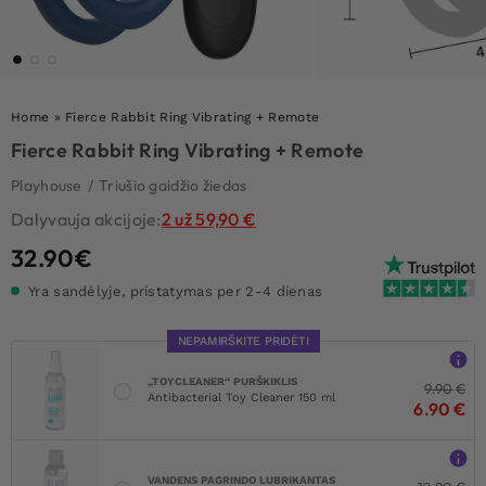
Home
»
Fierce Rabbit Ring Vibrating + Remote
Fierce Rabbit Ring Vibrating + Remote
Playhouse
/
Triušio gaidžio žiedas
Dalyvauja akcijoje:
2 už 59,90 €
32.90
€
Yra sandėlyje, pristatymas per 2-4 dienas
NEPAMIRŠKITE PRIDĖTI
„TOYCLEANER“ PURŠKIKLIS
9.90
€
Antibacterial Toy Cleaner 150 ml
6.90
€
VANDENS PAGRINDO LUBRIKANTAS