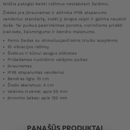
leidžia patogiai keisti režimus nestabdant žaidimo.
Žiedas yra įkraunamas ir atitinka IPX6 atsparumo
vandeniui standartą, todėl jį lengva valyti ir galima naudoti
duše. Tai puikus pasirinkimas poroms, norinčioms pridėti
įvairovės, žaismingumo ir bendro malonumo.
Penio žiedas su stimuliuojančiomis triušio ausytėmis
10 vibracijos režimų
Švelnus ir kūnui saugus silikonas
Pridedamas nuotolinio valdymo pultas
Įkraunamas
IPX6 atsparumas vandeniui
Bendras ilgis: 10 cm
Žiedo skersmuo: 4 cm
Veikimo trukmė: apie 50 min
Įkrovimo laikas: apie 120 min
PANAŠŪS PRODUKTAI