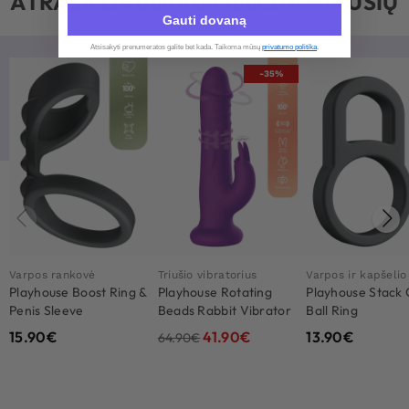
ATRASK DAUGIAU MĖGSTAMIAUSIŲ
Gauti dovaną
Atsisakyti prenumeratos galite bet kada. Taikoma mūsų
privatumo politika
.​
-35%
Varpos rankovė
Triušio vibratorius
Varpos ir kapšelio
Playhouse Boost Ring &
Playhouse Rotating
Playhouse Stack 
Penis Sleeve
Beads Rabbit Vibrator
Ball Ring
15.90
€
41.90
€
13.90
€
64.90
€