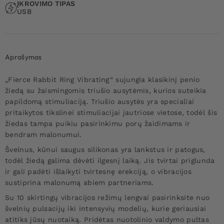
ĮKROVIMO TIPAS
USB
Aprašymas
„Fierce Rabbit Ring Vibrating“ sujungia klasikinį penio
žiedą su žaismingomis triušio ausytėmis, kurios suteikia
papildomą stimuliaciją. Triušio ausytės yra specialiai
pritaikytos tikslinei stimuliacijai jautriose vietose, todėl šis
žiedas tampa puikiu pasirinkimu porų žaidimams ir
bendram malonumui.
Švelnus, kūnui saugus silikonas yra lankstus ir patogus,
todėl žiedą galima dėvėti ilgesnį laiką. Jis tvirtai priglunda
ir gali padėti išlaikyti tvirtesnę erekciją, o vibracijos
sustiprina malonumą abiem partneriams.
Su 10 skirtingų vibracijos režimų lengvai pasirinksite nuo
švelnių pulsacijų iki intensyvių modelių, kurie geriausiai
atitiks jūsų nuotaiką. Pridėtas nuotolinio valdymo pultas