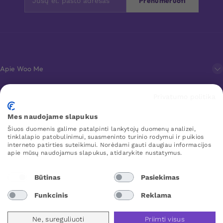
Prenumeruoti
Apie Woo Me
Privatumo politika
Klientų aptarnavimas
Mes naudojame slapukus
Šiuos duomenis galime patalpinti lankytojų duomenų analizei,
Mėgstamiausi
tinklalapio patobulinimui, suasmeninto turinio rodymui ir puikios
interneto patirties suteikimui. Norėdami gauti daugiau informacijos
apie mūsų naudojamus slapukus, atidarykite nustatymus.
WOO ME
Būtinas
Pasiekimas
Funkcinis
Reklama
Lithuania
Ne, sureguliuoti
Priimti visus