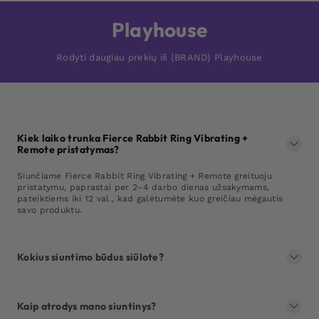
Playhouse
Rodyti daugiau prekių iš {BRAND} Playhouse
Kiek laiko trunka Fierce Rabbit Ring Vibrating +
Remote pristatymas?
Siunčiame Fierce Rabbit Ring Vibrating + Remote greituoju
pristatymu, paprastai per 2–4 darbo dienas užsakymams,
pateiktiems iki 12 val., kad galėtumėte kuo greičiau mėgautis
savo produktu.
Kokius siuntimo būdus siūlote?
Kaip atrodys mano siuntinys?