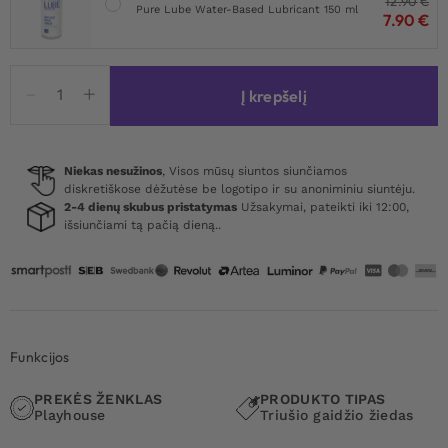
12.90
€
Pure Lube Water-Based Lubricant 150 ml
7.90
€
produkto
Į krepšelį
kiekis:
Fierce
Rabbit
Ring
Niekas nesužinos
, Visos mūsų siuntos siunčiamos
diskretiškose dėžutėse be logotipo ir su anoniminiu siuntėju.
Vibrating
2-4 dienų skubus pristatymas
Užsakymai, pateikti iki 12:00,
+
išsiunčiami tą pačią dieną..
Remote
Funkcijos
PREKĖS ŽENKLAS
PRODUKTO TIPAS
Playhouse
Triušio gaidžio žiedas