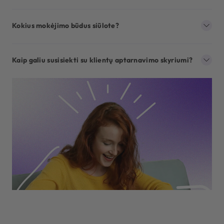
Kokius mokėjimo būdus siūlote?
Kaip galiu susisiekti su klientų aptarnavimo skyriumi?