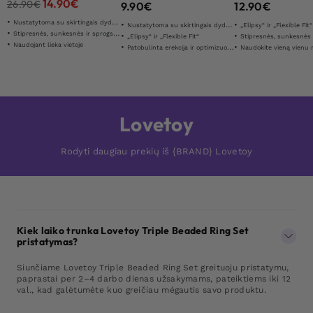
14.90
€
26.90
€
9.90
€
12.90
€
Nustatytoma su skirtingais dydžiais
Nustatytoma su skirtingais dydžiais
„Elipsy“ ir „Flexible Fit“
Stipresnės, sunkesnės ir sprogstamesnės erekcijos
„Elipsy“ ir „Flexible Fit“
Stipresnės, sunkesnės ir sprogstame
Naudojant lieka vietoje
Patobulinta erekcija ir optimizuota ištvermė
Naudokite vieną vienu met
Lovetoy
Rodyti daugiau prekių iš {BRAND} Lovetoy
Kiek laiko trunka Lovetoy Triple Beaded Ring Set
pristatymas?
Siunčiame Lovetoy Triple Beaded Ring Set greituoju pristatymu,
paprastai per 2–4 darbo dienas užsakymams, pateiktiems iki 12
val., kad galėtumėte kuo greičiau mėgautis savo produktu.