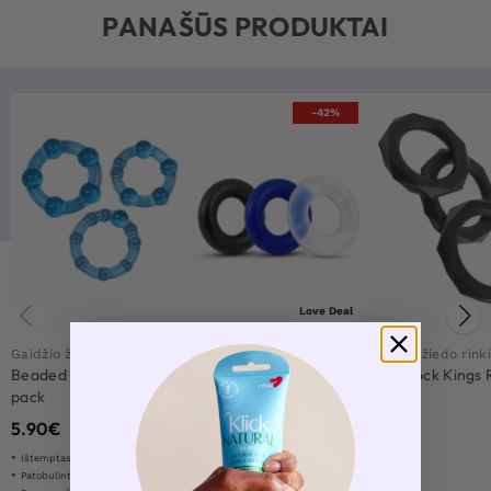
PANAŠŪS PRODUKTAI
-42%
Love Deal
Gaidžio žiedo rinkinys
Gaidžio žiedo rinkinys
Gaidžio žiedo rink
Beaded Ring Set Blue 3-
Lovetoy X-Basic Donut
King Cock Kings 
pack
Rings 3-pack
pack
5.90
€
6.90
€
8.90
€
11.90
€
Ištemptas, minkštas ir lankstus
Naudokite po vieną arba kelis tuo pačiu metu
Patobulinta erekcija ir optimizuota ištvermė
Patogiai įsitaiso į vietą