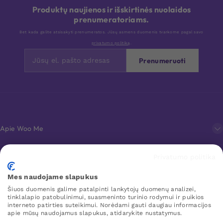
Produktų naujienos ir išskirtinės nuolaidos
prenumeratoriams.
Bet kada galite atsisakyti prenumeratos. Jūsų asmens duomenis tvarkome pagal savo
privatumo politiką
.
Prenumeruoti
Apie Woo Me
Privatumo politika
Klientų aptarnavimas
Mes naudojame slapukus
Šiuos duomenis galime patalpinti lankytojų duomenų analizei,
Mėgstamiausi
tinklalapio patobulinimui, suasmeninto turinio rodymui ir puikios
interneto patirties suteikimui. Norėdami gauti daugiau informacijos
apie mūsų naudojamus slapukus, atidarykite nustatymus.