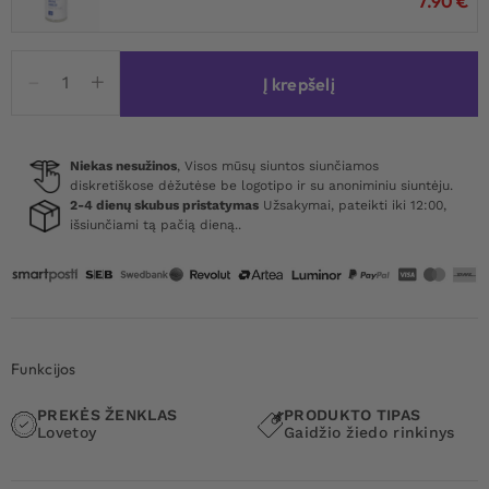
7.90
€
produkto
Į krepšelį
kiekis:
Lovetoy
Triple
Beaded
Niekas nesužinos
, Visos mūsų siuntos siunčiamos
diskretiškose dėžutėse be logotipo ir su anoniminiu siuntėju.
Ring
2-4 dienų skubus pristatymas
Užsakymai, pateikti iki 12:00,
Set
išsiunčiami tą pačią dieną..
Funkcijos
PREKĖS ŽENKLAS
PRODUKTO TIPAS
Lovetoy
Gaidžio žiedo rinkinys