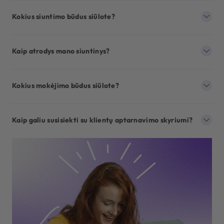
Kokius siuntimo būdus siūlote?
Kaip atrodys mano siuntinys?
Kokius mokėjimo būdus siūlote?
Kaip galiu susisiekti su klientų aptarnavimo skyriumi?