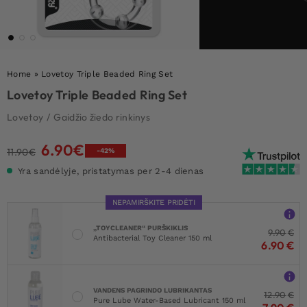
Home
»
Lovetoy Triple Beaded Ring Set
Lovetoy Triple Beaded Ring Set
Lovetoy
/
Gaidžio žiedo rinkinys
6.90
€
Original
Current
11.90
€
-42%
price
price
Yra sandėlyje, pristatymas per 2-4 dienas
was:
is:
11.90€.
6.90€.
NEPAMIRŠKITE PRIDĖTI
„TOYCLEANER“ PURŠKIKLIS
9.90
€
Antibacterial Toy Cleaner 150 ml
6.90
€
VANDENS PAGRINDO LUBRIKANTAS
12.90
€
Pure Lube Water-Based Lubricant 150 ml