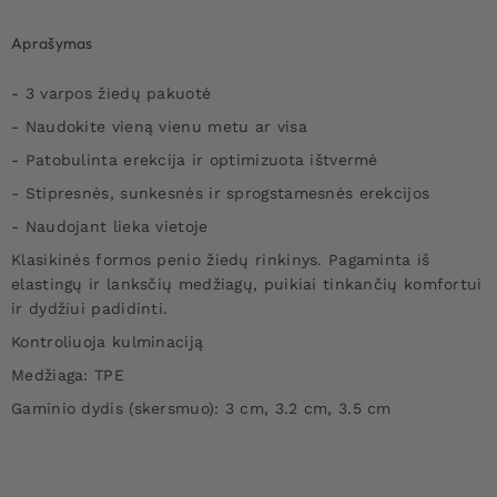
Aprašymas
- 3 varpos žiedų pakuotė
- Naudokite vieną vienu metu ar visa
- Patobulinta erekcija ir optimizuota ištvermė
- Stipresnės, sunkesnės ir sprogstamesnės erekcijos
- Naudojant lieka vietoje
Klasikinės formos penio žiedų rinkinys. Pagaminta iš
elastingų ir lanksčių medžiagų, puikiai tinkančių komfortui
ir dydžiui padidinti.
Kontroliuoja kulminaciją
Medžiaga: TPE
Gaminio dydis (skersmuo): 3 cm, 3.2 cm, 3.5 cm