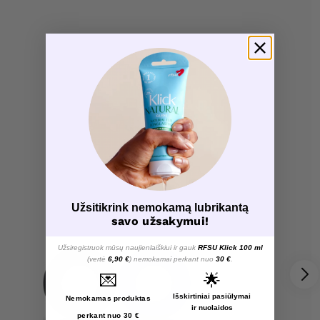
Užsitikrink nemokamą lubrikantą
savo užsakymui!
Užsiregistruok mūsų naujienlaiškiui ir gauk
RFSU Klick 100 ml
(vertė
6,90 €
) nemokamai perkant nuo
30 €
.
💌
🌟
Išskirtiniai pasiūlymai
Nemokamas produktas
ir nuolaidos
perkant nuo 30 €