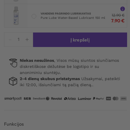
VANDENS PAGRINDO LUBRIKANTAS
12.90
€
Pure Lube Water-Based Lubricant 150 ml
7.90
€
produkto
Į krepšelį
kiekis:
Lovetoy
X-
Niekas nesužinos
, Visos mūsų siuntos siunčiamos
Basic
diskretiškose dėžutėse be logotipo ir su
Donut
anoniminiu siuntėju.
Rings
2-4 dienų skubus pristatymas
Užsakymai, pateikti
3-
iki 12:00, išsiunčiami tą pačią dieną..
pack
Funkcijos