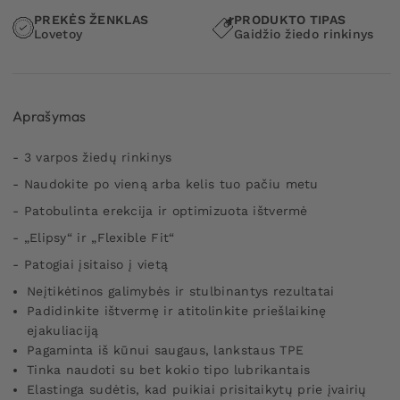
PREKĖS ŽENKLAS
PRODUKTO TIPAS
Lovetoy
Gaidžio žiedo rinkinys
Aprašymas
- 3 varpos žiedų rinkinys
- Naudokite po vieną arba kelis tuo pačiu metu
- Patobulinta erekcija ir optimizuota ištvermė
- „Elipsy“ ir „Flexible Fit“
- Patogiai įsitaiso į vietą
Neįtikėtinos galimybės ir stulbinantys rezultatai
Padidinkite ištvermę ir atitolinkite priešlaikinę
ejakuliaciją
Pagaminta iš kūnui saugaus, lankstaus TPE
Tinka naudoti su bet kokio tipo lubrikantais
Elastinga sudėtis, kad puikiai prisitaikytų prie įvairių