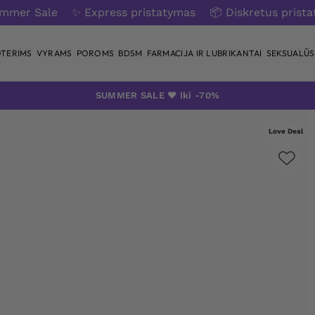
ummer Sale
✨ Express pristatymas
📦 Diskretus prist
TERIMS
VYRAMS
POROMS
BDSM
FARMACIJA IR LUBRIKANTAI
SEKSUALŪS 
SUMMER SALE ❤️ Iki -70%
Love Deal