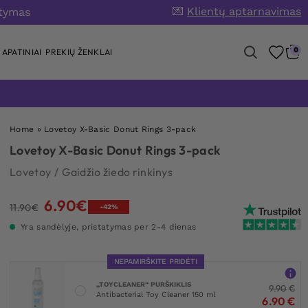
💌
Klientų aptarnavimas
atymas
0
APATINIAI
PREKIŲ ŽENKLAI
Home
»
Lovetoy X-Basic Donut Rings 3-pack
Lovetoy X-Basic Donut Rings 3-pack
Lovetoy
/
Gaidžio žiedo rinkinys
6.90
€
Original
Current
11.90
€
-42%
price
price
Yra sandėlyje, pristatymas per 2-4 dienas
was:
is:
11.90€.
6.90€.
NEPAMIRŠKITE PRIDĖTI
„TOYCLEANER“ PURŠKIKLIS
9.90
€
Antibacterial Toy Cleaner 150 ml
6.90
€