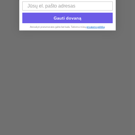
Email
Gauti dovaną
Atsisakyti prenumeratos galite bet kada. Taikoma mūsų
privatumo politika
.​