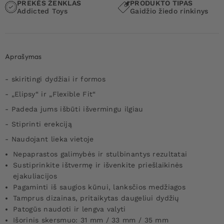
PREKĖS ŽENKLAS
PRODUKTO TIPAS
Addicted Toys
Gaidžio žiedo rinkinys
Aprašymas
- skiritingi dydžiai ir formos
- „Elipsy“ ir „Flexible Fit“
- Padeda jums išbūti išvermingu ilgiau
- Stiprinti erekciją
- Naudojant lieka vietoje
Nepaprastos galimybės ir stulbinantys rezultatai
Sustiprinkite ištvermę ir išvenkite priešlaikinės
ejakuliacijos
Pagaminti iš saugios kūnui, lanksčios medžiagos
Tamprus dizainas, pritaikytas daugeliui dydžių
Patogūs naudoti ir lengva valyti
Išorinis skersmuo: 31 mm / 33 mm / 35 mm