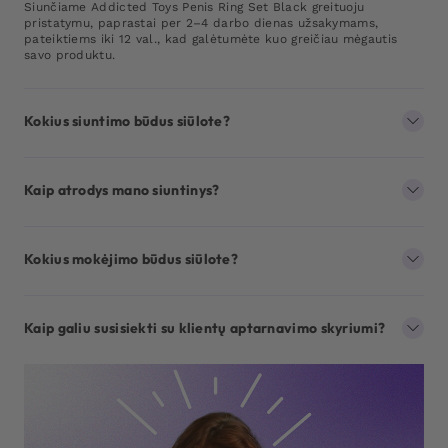
Siunčiame Addicted Toys Penis Ring Set Black greituoju
pristatymu, paprastai per 2–4 darbo dienas užsakymams,
pateiktiems iki 12 val., kad galėtumėte kuo greičiau mėgautis
savo produktu.
Kokius siuntimo būdus siūlote?
Kaip atrodys mano siuntinys?
Kokius mokėjimo būdus siūlote?
Kaip galiu susisiekti su klientų aptarnavimo skyriumi?