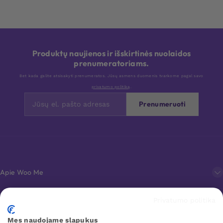
Produktų naujienos ir išskirtinės nuolaidos
prenumeratoriams.
Bet kada galite atsisakyti prenumeratos. Jūsų asmens duomenis tvarkome pagal savo
privatumo politiką
.
Prenumeruoti
Apie Woo Me
Privatumo politika
Klientų aptarnavimas
Mes naudojame slapukus