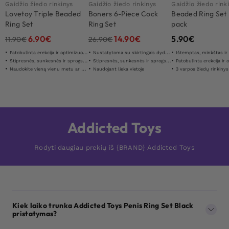
Gaidžio žiedo rinkinys
Gaidžio žiedo rinkinys
Gaidžio žiedo rink
Lovetoy Triple Beaded
Boners 6-Piece Cock
Beaded Ring Set 
Ring Set
Ring Set
pack
6.90
€
14.90
€
5.90
€
11.90
€
26.90
€
Patobulinta erekcija ir optimizuota ištvermė
Nustatytoma su skirtingais dydžiais
Ištemptas, minkštas ir
Stipresnės, sunkesnės ir sprogstamesnės erekcijos
Stipresnės, sunkesnės ir sprogstamesnės erekcijos
Patobulinta erekcija ir optimiz
Naudokite vieną vienu metu ar visa
Naudojant lieka vietoje
3 varpos žiedų rinkinys
Addicted Toys
Rodyti daugiau prekių iš {BRAND} Addicted Toys
Kiek laiko trunka Addicted Toys Penis Ring Set Black
pristatymas?