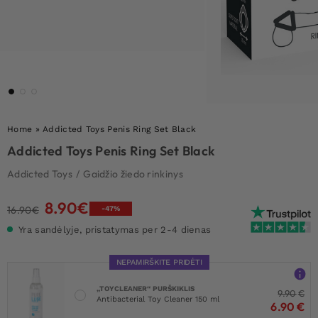
Home
»
Addicted Toys Penis Ring Set Black
Addicted Toys Penis Ring Set Black
Addicted Toys
/
Gaidžio žiedo rinkinys
8.90
€
Original
Current
16.90
€
-47%
price
price
Yra sandėlyje, pristatymas per 2-4 dienas
was:
is:
16.90€.
8.90€.
NEPAMIRŠKITE PRIDĖTI
„TOYCLEANER“ PURŠKIKLIS
9.90
€
Antibacterial Toy Cleaner 150 ml
6.90
€