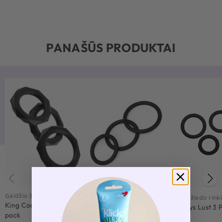
PANAŠŪS PRODUKTAI
Gaidžio žiedo rinkinys
Gaidžio žiedo rinkinys
Gaidžio žiedo rink
King Cock Kings Rings 3-
Erospace Erection Rings
You2Toys Lust 3 
pack
Set
Rings