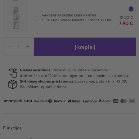
VANDENS PAGRINDO LUBRIKANTAS
12.90
€
Pure Lube Water-Based Lubricant 150 ml
7.90
€
produkto
Į krepšelį
kiekis:
Addicted
Toys
Penis
Niekas nesužinos
, Visos mūsų siuntos siunčiamos
diskretiškose dėžutėse be logotipo ir su anoniminiu siuntėju.
Ring
2-4 dienų skubus pristatymas
Užsakymai, pateikti iki 12:00,
Set
išsiunčiami tą pačią dieną..
Black
Funkcijos