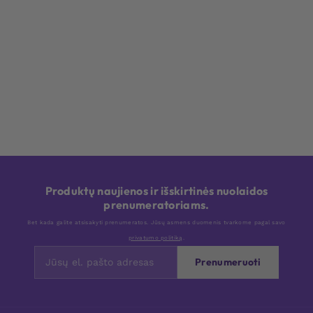
Produktų naujienos ir išskirtinės nuolaidos
prenumeratoriams.
Bet kada galite atsisakyti prenumeratos. Jūsų asmens duomenis tvarkome pagal savo
privatumo politiką
.
Prenumeruoti