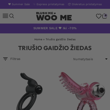
❤️ Summer Sale
✨ Express pristatymas
📦 Diskretus pristatymas
Woo Me
0
Skip
SUMMER SALE ❤️ Iki -70%
to
content
Home
»
Triušio gaidžio žiedas
TRIUŠIO GAIDŽIO ŽIEDAS
Filtras