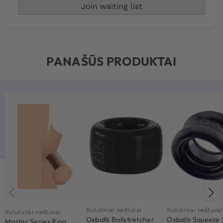
PANAŠŪS PRODUKTAI
Rutuliniai neštuvai
Rutuliniai neštuvai
Rutuliniai neštuvai
Oxballs Ballstretcher
Oxballs Squeeze 
Master Series Ring