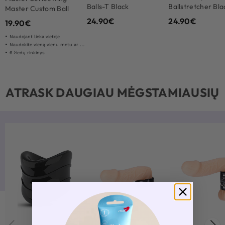
Balls-T Black
Ballstretcher Bla
Master Custom Ball
Stretcher Kit
24.90
€
24.90
€
19.90
€
Naudojant lieka vietoje
Naudokite vieną vienu metu ar visa
6 žiedų rinkinys
ATRASK DAUGIAU MĖGSTAMIAUSIŲ