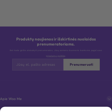
Produktų naujienos ir išskirtinės nuolaidos
prenumeratoriams.
Bet kada galite atsisakyti prenumeratos. Jūsų asmens duomenis tvarkome pagal savo
privatumo politiką
.
Prenumeruoti
Apie Woo Me