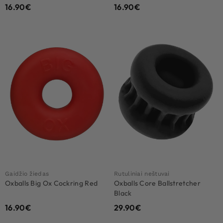
16.90
€
16.90
€
Gaidžio žiedas
Rutuliniai neštuvai
Oxballs Big Ox Cockring Red
Oxballs Core Ballstretcher
Black
16.90
€
29.90
€