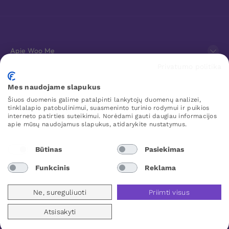
Apie Woo Me
Privatumo politika
Klientų aptarnavimas
Mes naudojame slapukus
Šiuos duomenis galime patalpinti lankytojų duomenų analizei,
Mėgstamiausi
tinklalapio patobulinimui, suasmeninto turinio rodymui ir puikios
interneto patirties suteikimui. Norėdami gauti daugiau informacijos
apie mūsų naudojamus slapukus, atidarykite nustatymus.
WOO ME
Būtinas
Pasiekimas
Funkcinis
Reklama
Lithuania
Ne, sureguliuoti
Priimti visus
Atsisakyti