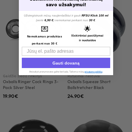
savo užsakymui!
Užsiregistruok mūsų naujienlaiškiui ir gauk
RFSU Klick 100 ml
(vertė
6,90 €
) nemokamai perkant nuo
30 €
.
💌
🌟
Išskirtiniai pasiūlymai
Nemokamas produktas
ir nuolaidos
perkant nuo 30 €
Email
Gauti dovaną
Atsisakyti prenumeratos galite bet kada. Taikoma mūsų
privatumo politika
.​
Gaidžio žiedo rinkinys
Rutuliniai neštuvai
Oxballs Ringer Cock Rings 3-
Oxballs Squeeze Short
Pack Silver Steel
Ballstretcher Black
19.90
€
24.90
€