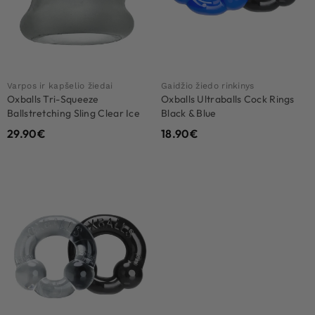
Varpos ir kapšelio žiedai
Gaidžio žiedo rinkinys
Oxballs Tri-Squeeze
Oxballs Ultraballs Cock Rings
Ballstretching Sling Clear Ice
Black & Blue
29.90
€
18.90
€