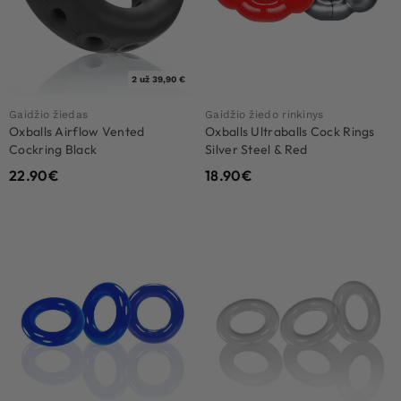
2 už 39,90 €
Gaidžio žiedas
Gaidžio žiedo rinkinys
Oxballs Airflow Vented
Oxballs Ultraballs Cock Rings
Cockring Black
Silver Steel & Red
22.90
€
18.90
€