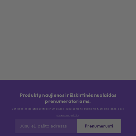
Produktų naujienos ir išskirtinės nuolaidos
prenumeratoriams.
Bet kada galite atsisakyti prenumeratos. Jūsų asmens duomenis tvarkome pagal savo
privatumo politiką
.
Prenumeruoti