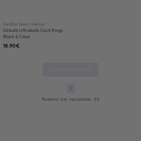
Gaidžio žiedo rinkinys
Oxballs Ultraballs Cock Rings
Black & Clear
18.90
€
Load More Products
1
Rodomi visi rezultatai: 23