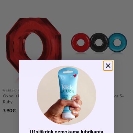
Naujiena
Gaidžio žiedas
Gaidžio žiedo rinkinys
Oxballs Humpballs Cockring
Oxballs Ringer Cock Rings 3-
Ruby
Pack Multi-Colour
7.90
€
19.90
€
Užsitikrink nemokamą lubrikantą