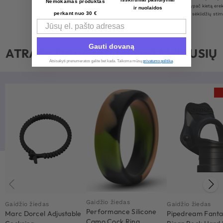
Nemokamas produktas
Suteikia ypač kietą erek
ir nuolaidos
perkant nuo 30 €
Varpos ir sėklidžių sti
Email
Gauti dovaną
ATRASK DAUGIAU MĖGSTAMIAUSIŲ
Atsisakyti prenumeratos galite bet kada. Taikoma mūsų
privatumo politika
.​
Gaidžio žiedas
Gaidžio žiedas
Gaidžio žiedas
Performance Silicone
Marc Dorcel Adjustable
Pipedream Fanta
Camo Cock Ring