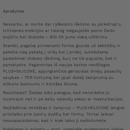
Aprašymas
Nesvarbu, ar norite dar ryškesnio iškilimo su jockstrap'u,
tvirtesnės erekcijos ar tiesiog mėgaujatės penio žiedo
pojūčiu bei išvaizda – BIG OX jums viską užtikrins.
Stambi, pagalvę primenanti forma glunda už sėklidžių ir
pakelia visą paketą į viršų bei į priekį, suteikdama
pastebimai didesnį iškilimą, kurį ne tik pajusite, bet ir
pamatysite. Pagamintas iš naujos kartos medžiagos
PLUS+SILICONE, apjungiančios geriausias dviejų pasaulių
savybes – TPR tvirtumą bei ypač didelį tamprumą su
silikono švelnumu ir kūniška šiluma.
Rezultatas? Žiedas toks patogus, kad nenorėsite jo
nusimauti net ir po kelių valandų sekso ar masturbacijos.
Neįtikėtinai minkštas ir tamprus – PLUS+SILICONE lengvai
prisitaiko prie įvairių dydžių bei formų. Tvirtai laikosi
nesuspausdamas, kad ir kiek laiko jį nešiotumėte.
Pakėlimas ir apimtis – stori, pagalvėlę primenantys linkiai