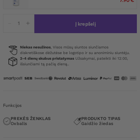
produkto
Į krepšelį
kiekis:
Oxballs
Big
Ox
Niekas nesužinos
, Visos mūsų siuntos siunčiamos
diskretiškose dėžutėse be logotipo ir su anoniminiu siuntėju.
Cock
2-4 dienų skubus pristatymas
Užsakymai, pateikti iki 12:00,
Ring
išsiunčiami tą pačią dieną..
Black
Funkcijos
PREKĖS ŽENKLAS
PRODUKTO TIPAS
Oxballs
Gaidžio žiedas