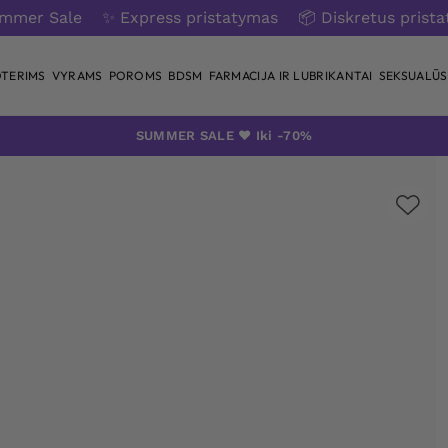
ummer Sale
✨ Express pristatymas
📦 Diskretus prist
TERIMS
VYRAMS
POROMS
BDSM
FARMACIJA IR LUBRIKANTAI
SEKSUALŪS 
SUMMER SALE ❤️ Iki -70%