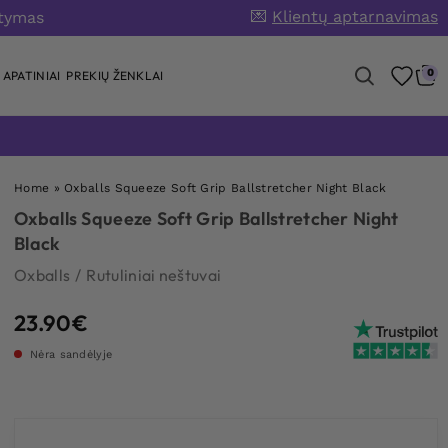
💌
Klientų aptarnavimas
atymas
0
APATINIAI
PREKIŲ ŽENKLAI
Home
»
Oxballs Squeeze Soft Grip Ballstretcher Night Black
Oxballs Squeeze Soft Grip Ballstretcher Night
Black
Oxballs
/
Rutuliniai neštuvai
23.90
€
Nėra sandėlyje