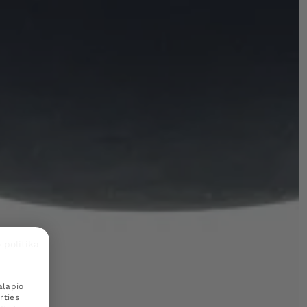
 politika
alapio
rties