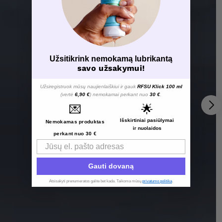
Užsitikrink nemokamą lubrikantą
savo užsakymui!
Užsiregistruok mūsų naujienlaiškiui ir gauk
RFSU Klick 100 ml
(vertė
6,90 €
) nemokamai perkant nuo
30 €
.
💌
🌟
Išskirtiniai pasiūlymai
Nemokamas produktas
ir nuolaidos
perkant nuo 30 €
Email
Gauti dovaną
Atsisakyti prenumeratos galite bet kada. Taikoma mūsų
privatumo politika
.​