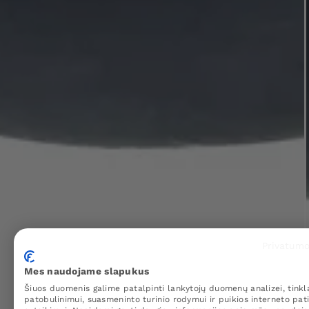
Privatumo
Mes naudojame slapukus
Šiuos duomenis galime patalpinti lankytojų duomenų analizei, tinkl
patobulinimui, suasmeninto turinio rodymui ir puikios interneto pati