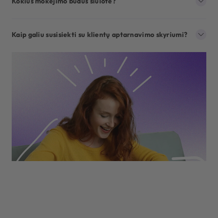
Kokius mokėjimo būdus siūlote?
Kaip galiu susisiekti su klientų aptarnavimo skyriumi?