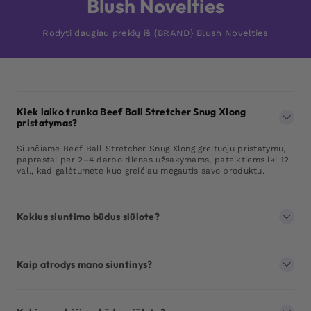
Blush Novelties
Rodyti daugiau prekių iš {BRAND} Blush Novelties
Kiek laiko trunka Beef Ball Stretcher Snug Xlong
pristatymas?
Siunčiame Beef Ball Stretcher Snug Xlong greituoju pristatymu,
paprastai per 2–4 darbo dienas užsakymams, pateiktiems iki 12
val., kad galėtumėte kuo greičiau mėgautis savo produktu.
Kokius siuntimo būdus siūlote?
Kaip atrodys mano siuntinys?