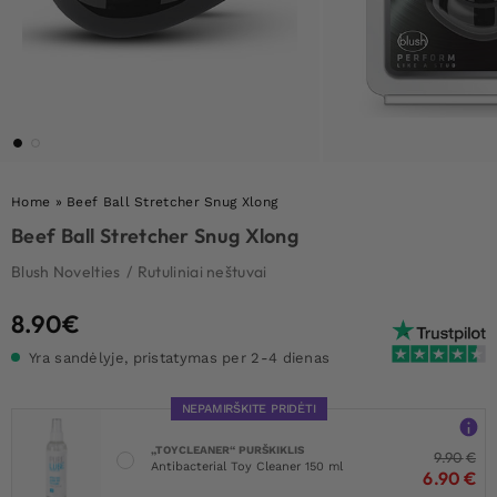
Home
»
Beef Ball Stretcher Snug Xlong
Beef Ball Stretcher Snug Xlong
Blush Novelties
/
Rutuliniai neštuvai
8.90
€
Yra sandėlyje, pristatymas per 2-4 dienas
NEPAMIRŠKITE PRIDĖTI
„TOYCLEANER“ PURŠKIKLIS
9.90
€
Antibacterial Toy Cleaner 150 ml
6.90
€