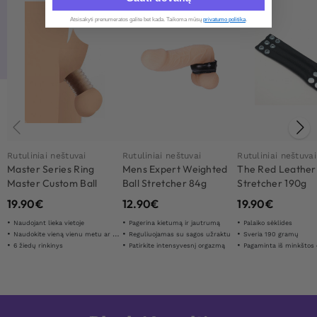
Atsisakyti prenumeratos galite bet kada. Taikoma mūsų
privatumo politika
.​
Rutuliniai neštuvai
Rutuliniai neštuvai
Rutuliniai neštuvai
Master Series Ring
Mens Expert Weighted
The Red Leather 
Master Custom Ball
Ball Stretcher 84g
Stretcher 190g
Stretcher Kit
19.90
€
12.90
€
19.90
€
Naudojant lieka vietoje
Pagerina kietumą ir jautrumą
Palaiko sėklides
Naudokite vieną vienu metu ar visa
Reguliuojamas su sagos užraktu
Sveria 190 gramų
6 žiedų rinkinys
Patirkite intensyvesnį orgazmą
Pagaminta iš minkštos odos