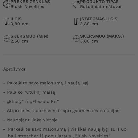
PREKĖS ŽENKLAS
PRODUKTO TIPAS
Blush Novelties
Rutuliniai neštuvai
ILGIS
ĮSTATOMAS ILGIS
3,80 cm
3,80 cm
SKERSMUO (MIN)
SKERSMUO (MAKS.)
2,50 cm
3,80 cm
Aprašymas
- Pakelkite savo malonumą į naują lygį
- Palaiko rutulinį maišą
- „Elipsy“ ir „Flexible Fit“
- Stipresnės, sunkesnės ir sprogstamesnės erekcijos
- Naudojant lieka vietoje
Perkelkite savo malonumą į visiškai naują lygį su šiuo
ball stretcher iš populiaraus „Blush Novelties“