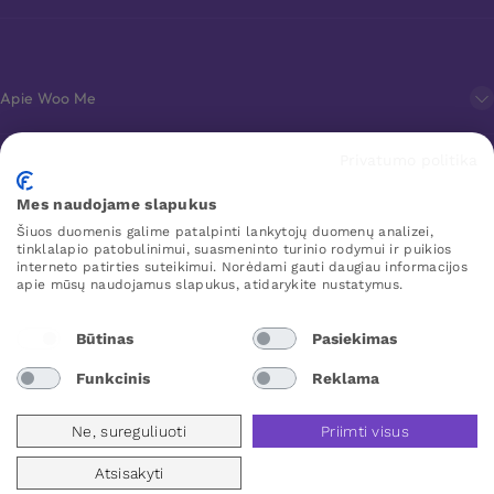
Apie Woo Me
Privatumo politika
Klientų aptarnavimas
Mes naudojame slapukus
Šiuos duomenis galime patalpinti lankytojų duomenų analizei,
Mėgstamiausi
tinklalapio patobulinimui, suasmeninto turinio rodymui ir puikios
interneto patirties suteikimui. Norėdami gauti daugiau informacijos
apie mūsų naudojamus slapukus, atidarykite nustatymus.
WOO ME
Būtinas
Pasiekimas
Funkcinis
Reklama
Lithuania
Ne, sureguliuoti
Priimti visus
Atsisakyti