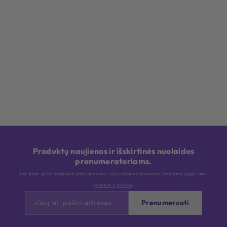
Produktų naujienos ir išskirtinės nuolaidos
prenumeratoriams.
Bet kada galite atsisakyti prenumeratos. Jūsų asmens duomenis tvarkome pagal savo
privatumo politiką
.
Prenumeruoti