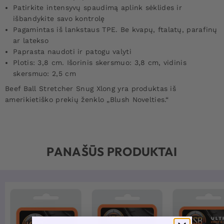
Patirkite intensyvų spaudimą aplink sėklides ir
išbandykite savo kontrolę
Pagamintas iš lankstaus TPE. Be kvapų, ftalatų, parafinų
ar latekso
Paprasta naudoti ir patogu valyti
Plotis: 3,8 cm. Išorinis skersmuo: 3,8 cm, vidinis
skersmuo: 2,5 cm
Beef Ball Stretcher Snug Xlong yra produktas iš
amerikietiško prekių ženklo „Blush Novelties.“
PANAŠŪS PRODUKTAI