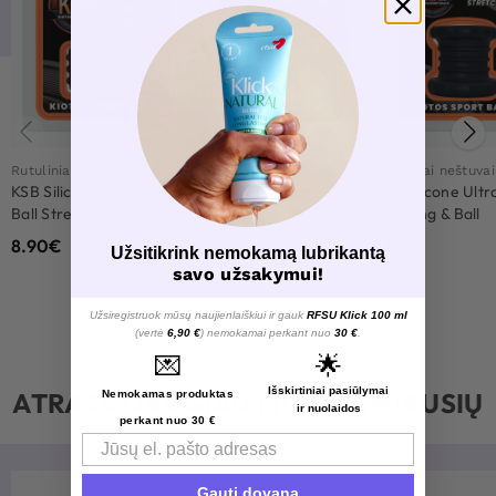
Rutuliniai neštuvai
Rutuliniai neštuvai
Rutuliniai neštuvai
KSB Silicone Cockring &
KSB Silicone Cock &
KSB Silicone Ultr
Ball Stretcher Compact
Ballstretcher
Cockring & Ball
Stretcher
8.90
€
9.90
€
9.90
€
Užsitikrink nemokamą lubrikantą
savo užsakymui!
Užsiregistruok mūsų naujienlaiškiui ir gauk
RFSU Klick 100 ml
(vertė
6,90 €
) nemokamai perkant nuo
30 €
.
💌
🌟
Išskirtiniai pasiūlymai
ATRASK DAUGIAU MĖGSTAMIAUSIŲ
Nemokamas produktas
ir nuolaidos
perkant nuo 30 €
Email
Gauti dovaną