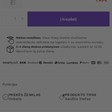
produkto
Į krepšelį
kiekis:
Oxballs
Thruster
Cock
Niekas nesužinos
, Visos mūsų siuntos siunčiamos
diskretiškose dėžutėse be logotipo ir su anoniminiu siuntėju.
Ring
2-4 dienų skubus pristatymas
Užsakymai, pateikti iki 12:00,
Red
išsiunčiami tą pačią dieną..
Funkcijos
PREKĖS ŽENKLAS
PRODUKTO TIPAS
Oxballs
Gaidžio žiedas