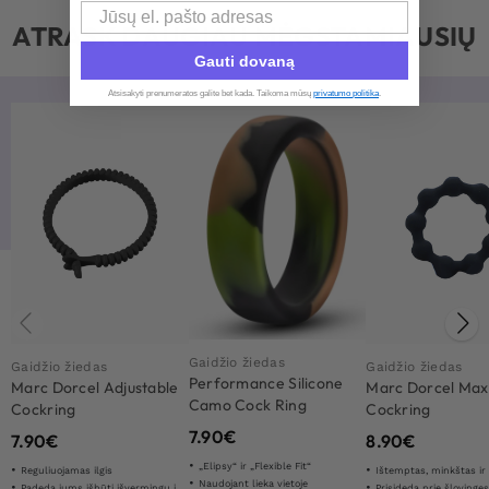
Email
ATRASK DAUGIAU MĖGSTAMIAUSIŲ
Gauti dovaną
Atsisakyti prenumeratos galite bet kada. Taikoma mūsų
privatumo politika
.​
Gaidžio žiedas
Gaidžio žiedas
Gaidžio žiedas
Performance Silicone
Marc Dorcel Adjustable
Marc Dorcel Max
Camo Cock Ring
Cockring
Cockring
7.90
€
7.90
€
8.90
€
„Elipsy“ ir „Flexible Fit“
Reguliuojamas ilgis
Ištemptas, minkštas ir
Naudojant lieka vietoje
Padeda jums išbūti išvermingu ilgiau
Prisideda prie šlovinge