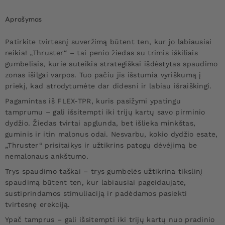
Aprašymas
Patirkite tvirtesnį suveržimą būtent ten, kur jo labiausiai
reikia! „Thruster“ – tai penio žiedas su trimis iškiliais
gumbeliais, kurie suteikia strategiškai išdėstytas spaudimo
zonas išilgai varpos. Tuo pačiu jis išstumia vyriškumą į
priekį, kad atrodytumėte dar didesni ir labiau išraiškingi.
Pagamintas iš FLEX-TPR, kuris pasižymi ypatingu
tamprumu – gali išsitempti iki trijų kartų savo pirminio
dydžio. Žiedas tvirtai apglunda, bet išlieka minkštas,
guminis ir itin malonus odai. Nesvarbu, kokio dydžio esate,
„Thruster“ prisitaikys ir užtikrins patogų dėvėjimą be
nemalonaus ankštumo.
Trys spaudimo taškai – trys gumbelės užtikrina tikslinį
spaudimą būtent ten, kur labiausiai pageidaujate,
sustiprindamos stimuliaciją ir padėdamos pasiekti
tvirtesnę erekciją.
Ypač tamprus – gali išsitempti iki trijų kartų nuo pradinio