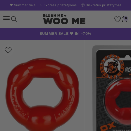
❤️ Summer Sale
✨ Express pristatymas
📦 Diskretus pristatymas
Woo Me
0
Skip
SUMMER SALE ❤️ Iki -70%
to
content