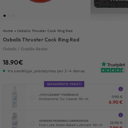
Home
»
Oxballs Thruster Cock Ring Red
Oxballs Thruster Cock Ring Red
Oxballs
/
Gaidžio žiedas
18.90
€
Yra sandėlyje, pristatymas per 2-4 dienas
NEPAMIRŠKITE PRIDĖTI
„TOYCLEANER“ PURŠKIKLIS
9.90
€
Antibacterial Toy Cleaner 150 ml
6.90
€
VANDENS PAGRINDO LUBRIKANTAS
12.90
€
Pure Lube Water-Based Lubricant 150 ml
7.90
€