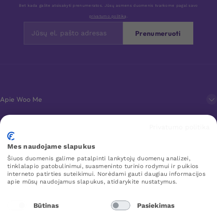
Bet kada galite atsisakyti prenumeratos. Jūsų asmens duomenis tvarkome pagal savo
privatumo politiką
.
Prenumeruoti
Apie Woo Me
Privatumo politika
Klientų aptarnavimas
Mes naudojame slapukus
Šiuos duomenis galime patalpinti lankytojų duomenų analizei,
Mėgstamiausi
tinklalapio patobulinimui, suasmeninto turinio rodymui ir puikios
interneto patirties suteikimui. Norėdami gauti daugiau informacijos
apie mūsų naudojamus slapukus, atidarykite nustatymus.
WOO ME
Būtinas
Pasiekimas