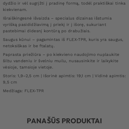
dydžio ir vėl sugrįžti į pradinę formą, todėl praktiškai tinka
kiekvienam.
Išraiškingesnė išvaizda – specialus dizainas išstumia
vyrišką pasididžiavimą į priekį ir į išorę, sukuriant
pastebimai didesnį kontūrą po drabužiais.
Saugus kūnui – pagamintas iš FLEX-TPR, kuris yra saugus,
netoksiškas ir be ftalatų.
Paprasta priežiūra – po kiekvieno naudojimo nuplaukite
šiltu vandeniu ir švelniu muilu, nusausinkite ir laikykite
vėsioje, tamsioje vietoje.
Storis: 1,9–2,5 cm | Išorinė apimtis: 19,1 cm | Vidinė apimtis:
9,5 cm
Medžiaga: FLEX-TPR
PANAŠŪS PRODUKTAI