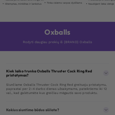
Tinka visiems varpos dydžiams
Ištemptas, minkštas ir lankstus
Naudojant lieka vietoje
Oxballs
Rodyti daugiau prekių iš {BRAND} Oxballs
Kiek laiko trunka Oxballs Thruster Cock Ring Red
pristatymas?
Siunčiame Oxballs Thruster Cock Ring Red greituoju pristatymu,
paprastai per 2–4 darbo dienas užsakymams, pateiktiems iki 12
val., kad galėtumėte kuo greičiau mėgautis savo produktu.
Kokius siuntimo būdus siūlote?