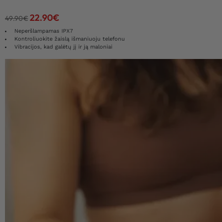
22.90
€
49.90
€
Neperšlampamas IPX7
Kontroliuokite žaislą išmaniuoju telefonu
Vibracijos, kad galėtų jį ir ją maloniai