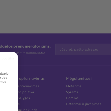
nuolaidos prenumeratoriams.
nis tvarkome pagal savo
privatumo politiką
.
 politika
alapio
rties
Klientų aptarnavimas
Mėgstamiausi
amus
Klientu aptarnavimas
Moterims
Privatumo politika
Vyrams
Pirkimo sąlygos
Poroms
Kontaktai
Patarimai ir įkvėpimas
Grąžinimai ir skundai