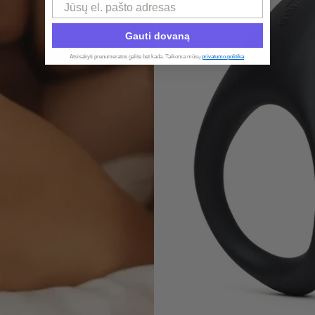
Email
Gauti dovaną
Atsisakyti prenumeratos galite bet kada. Taikoma mūsų
privatumo politika
.​