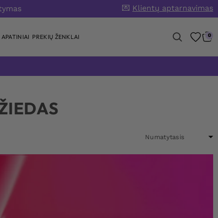
💌
Klientų aptarnavimas
atymas
0
APATINIAI
PREKIŲ ŽENKLAI
ŽIEDAS