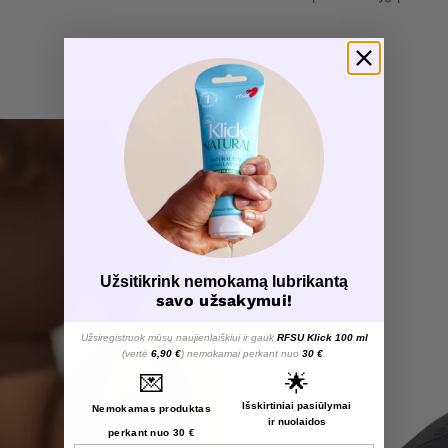
Užsitikrink nemokamą lubrikantą
savo užsakymui!
Užsiregistruok mūsų naujienlaiškiui ir gauk
RFSU Klick 100 ml
(vertė
6,90 €
) nemokamai perkant nuo
30 €
.
💌
🌟
Išskirtiniai pasiūlymai
Nemokamas produktas
ir nuolaidos
perkant nuo 30 €