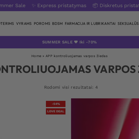
ummer Sale
✨ Express pristatymas
📦 Diskretus prist
TERIMS
VYRAMS
POROMS
BDSM
FARMACIJA IR LUBRIKANTAI
SEKSUALŪS 
SUMMER SALE ❤️ Iki -70%
Home
»
APP kontroliuojamas varpos žiedas
ONTROLIUOJAMAS VARPOS 
Rodomi visi rezultatai: 4
-54%
LOVE DEAL