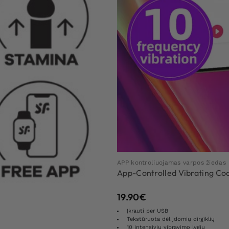
APP kontroliuojamas varpos žiedas
App-Controlled Vibrating Co
19.90
€
Įkrauti per USB
Tekstūruota dėl įdomių dirgiklių
10 intensivių vibravimo lygių