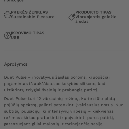
PREKĖS ŽENKLAS
PRODUKTO TIPAS
Sustainable Pleasure
Vibruojantis gaidžio
žiedas
ĮKROVIMO TIPAS
USB
Aprašymas
Duet Pulse – inovatyvus žaislas poroms, kruopščiai
pagamintas iš aukščiausios kokybės silikono, kad
užtikrintų tolygiai švelnią ir prabangią patirtį.
Duet Pulse turi 12 vibracinių režimų, kurie siūlo platų
pojūčių spektrą, galintį patenkinti įvairiausius norus. Nuo
subtilių pulsacijų iki intensyvių virpesių – kiekvienas
režimas skirtas praturtinti ir paįvairinti poros patirtį,
garantuojant giliai malonią ir tyrinėjančią sesiją.