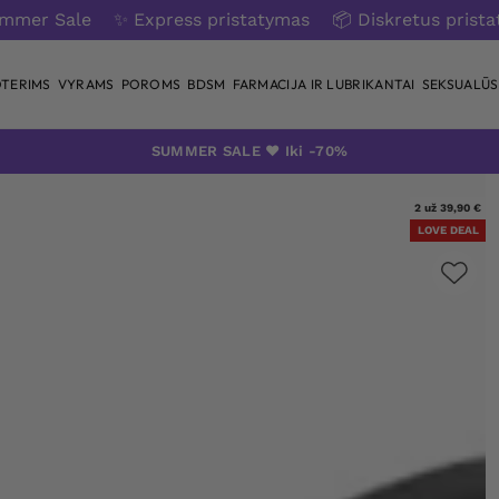
ummer Sale
✨ Express pristatymas
📦 Diskretus prist
TERIMS
VYRAMS
POROMS
BDSM
FARMACIJA IR LUBRIKANTAI
SEKSUALŪS 
SUMMER SALE ❤️ Iki -70%
2 už 39,90 €
LOVE DEAL