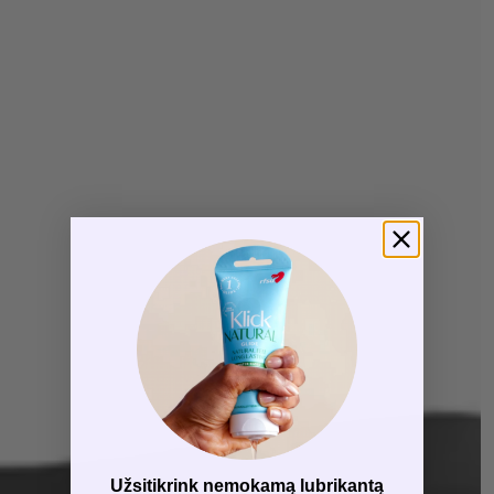
Užsitikrink nemokamą lubrikantą