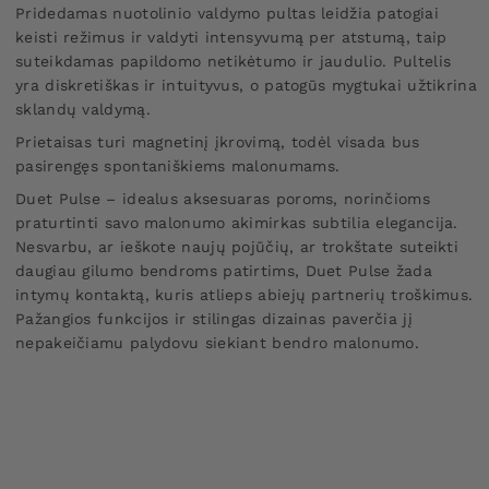
Pridedamas nuotolinio valdymo pultas leidžia patogiai
keisti režimus ir valdyti intensyvumą per atstumą, taip
suteikdamas papildomo netikėtumo ir jaudulio. Pultelis
yra diskretiškas ir intuityvus, o patogūs mygtukai užtikrina
sklandų valdymą.
Prietaisas turi magnetinį įkrovimą, todėl visada bus
pasirengęs spontaniškiems malonumams.
Duet Pulse – idealus aksesuaras poroms, norinčioms
praturtinti savo malonumo akimirkas subtilia elegancija.
Nesvarbu, ar ieškote naujų pojūčių, ar trokštate suteikti
daugiau gilumo bendroms patirtims, Duet Pulse žada
intymų kontaktą, kuris atlieps abiejų partnerių troškimus.
Pažangios funkcijos ir stilingas dizainas paverčia jį
nepakeičiamu palydovu siekiant bendro malonumo.