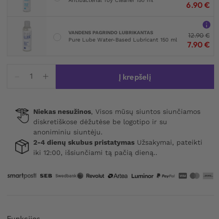
Antibacterial Toy Cleaner 150 ml
6.90
€
VANDENS PAGRINDO LUBRIKANTAS
12.90
€
Pure Lube Water-Based Lubricant 150 ml
7.90
€
produkto
Į krepšelį
kiekis:
Duet
Pulse
Niekas nesužinos
, Visos mūsų siuntos siunčiamos
C-
diskretiškose dėžutėse be logotipo ir su
ring
anoniminiu siuntėju.
With
2-4 dienų skubus pristatymas
Užsakymai, pateikti
Remote
iki 12:00, išsiunčiami tą pačią dieną..
Funkcijos