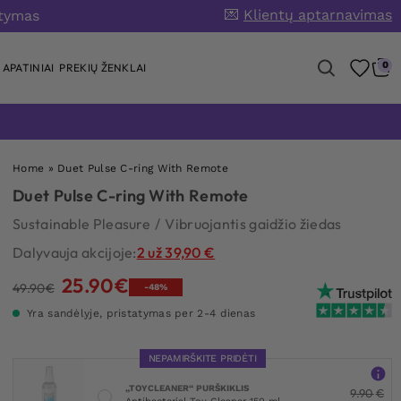
💌
Klientų aptarnavimas
atymas
0
APATINIAI
PREKIŲ ŽENKLAI
Home
»
Duet Pulse C-ring With Remote
Duet Pulse C-ring With Remote
Sustainable Pleasure
/
Vibruojantis gaidžio žiedas
Dalyvauja akcijoje:
2 už 39,90 €
25.90
€
Original
Current
49.90
€
-48%
price
price
Yra sandėlyje, pristatymas per 2-4 dienas
was:
is:
49.90€.
25.90€.
NEPAMIRŠKITE PRIDĖTI
„TOYCLEANER“ PURŠKIKLIS
9.90
€