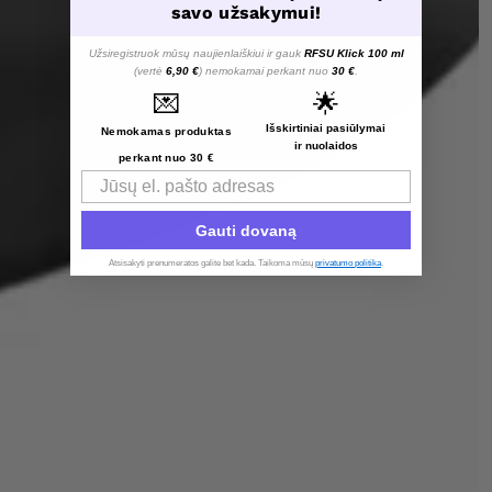
savo užsakymui!
Užsiregistruok mūsų naujienlaiškiui ir gauk
RFSU Klick 100 ml
(vertė
6,90 €
) nemokamai perkant nuo
30 €
.
💌
🌟
Išskirtiniai pasiūlymai
Nemokamas produktas
ir nuolaidos
perkant nuo 30 €
Email
Gauti dovaną
Atsisakyti prenumeratos galite bet kada. Taikoma mūsų
privatumo politika
.​