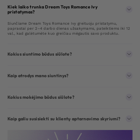
Kiek laiko trunka Dream Toys Romance Ivy
pristatymas?
Siunčiame Dream Toys Romance Ivy greituoju pristatymu,
paprastai per 2–4 darbo dienas užsakymams, pateiktiems iki 12
val., kad galėtumėte kuo greičiau mėgautis savo produktu.
Kokius siuntimo būdus siūlote?
Kaip atrodys mano siuntinys?
Kokius mokėjimo būdus siūlote?
Kaip galiu susisiekti su klientų aptarnavimo skyriumi?