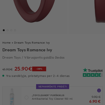
Home
»
Dream Toys Romance Ivy
Dream Toys Romance Ivy
Dream Toys
/
Vibruojantis gaidžio žiedas
25.90
€
Original
Current
41.90
€
-38%
price
price
Yra sandėlyje, pristatymas per 2-4 dienas
was:
is:
41.90€.
25.90€.
NEPAMIRŠKITE PRIDĖTI
„TOYCLEANER“ PURŠKIKLIS
9.90
€
Antibacterial Toy Cleaner 150 ml
6.90
€