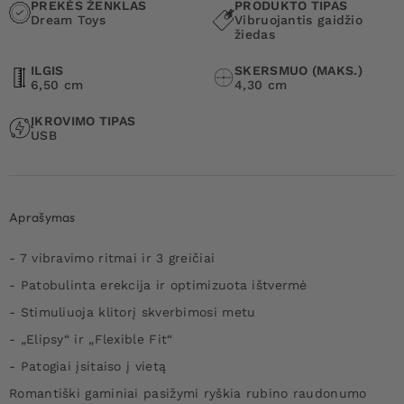
PREKĖS ŽENKLAS
PRODUKTO TIPAS
Dream Toys
Vibruojantis gaidžio
žiedas
ILGIS
SKERSMUO (MAKS.)
6,50 cm
4,30 cm
ĮKROVIMO TIPAS
USB
Aprašymas
- 7 vibravimo ritmai ir 3 greičiai
- Patobulinta erekcija ir optimizuota ištvermė
- Stimuliuoja klitorį skverbimosi metu
- „Elipsy“ ir „Flexible Fit“
- Patogiai įsitaiso į vietą
Romantiški gaminiai pasižymi ryškia rubino raudonumo