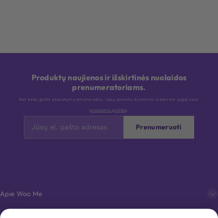
Produktų naujienos ir išskirtinės nuolaidos
prenumeratoriams.
Bet kada galite atsisakyti prenumeratos. Jūsų asmens duomenis tvarkome pagal savo
privatumo politiką
.
Prenumeruoti
Apie Woo Me