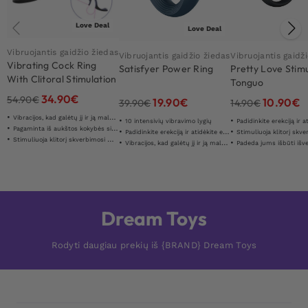
Love Deal
Love Deal
Vibruojantis gaidžio žiedas
Vibruojantis gaidžio žiedas
Vibruojantis gaidž
Vibrating Cock Ring
Satisfyer Power Ring
Pretty Love Stim
With Clitoral Stimulation
Tonguo
34.90
€
54.90
€
19.90
€
10.90
€
39.90
€
14.90
€
Vibracijos, kad galėtų jį ir ją maloniai
10 intensivių vibravimo lygių
Padidinkite erekciją ir atidėkite
Pagaminta iš aukštos kokybės silikono
Padidinkite erekciją ir atidėkite ejakuliaciją
Stimuliuoja klitorį skverbi
Stimuliuoja klitorį skverbimosi metu
Vibracijos, kad galėtų jį ir ją maloniai
Padeda jums išbūti išvermi
Dream Toys
Rodyti daugiau prekių iš {BRAND} Dream Toys