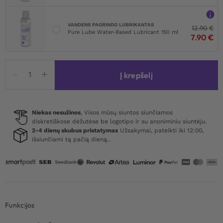
VANDENS PAGRINDO LUBRIKANTAS
12.90
€
Pure Lube Water-Based Lubricant 150 ml
7.90
€
produkto
Į krepšelį
kiekis:
Dream
Toys
Romance
Niekas nesužinos
, Visos mūsų siuntos siunčiamos
diskretiškose dėžutėse be logotipo ir su anoniminiu siuntėju.
Ivy
2-4 dienų skubus pristatymas
Užsakymai, pateikti iki 12:00,
išsiunčiami tą pačią dieną..
Funkcijos