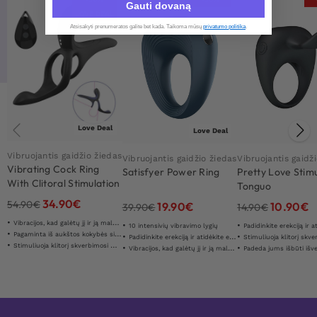
Gauti dovaną
LOVE DEAL
Atsisakyti prenumeratos galite bet kada. Taikoma mūsų
privatumo politika
.​
Love Deal
Love Deal
Vibruojantis gaidžio žiedas
Vibruojantis gaidžio žiedas
Vibruojantis gaidž
Vibrating Cock Ring
Satisfyer Power Ring
Pretty Love Stim
With Clitoral Stimulation
Tonguo
34.90
€
54.90
€
19.90
€
10.90
€
39.90
€
14.90
€
Vibracijos, kad galėtų jį ir ją maloniai
10 intensivių vibravimo lygių
Padidinkite erekciją ir atidėkite
Pagaminta iš aukštos kokybės silikono
Padidinkite erekciją ir atidėkite ejakuliaciją
Stimuliuoja klitorį skverbi
Stimuliuoja klitorį skverbimosi metu
Vibracijos, kad galėtų jį ir ją maloniai
Padeda jums išbūti išvermi