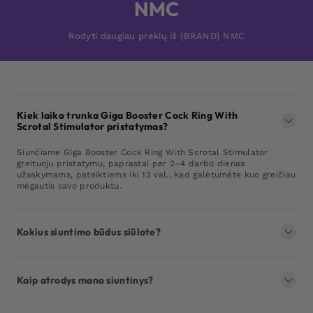
NMC
Rodyti daugiau prekių iš {BRAND} NMC
Kiek laiko trunka Giga Booster Cock Ring With
Scrotal Stimulator pristatymas?
Siunčiame Giga Booster Cock Ring With Scrotal Stimulator
greituoju pristatymu, paprastai per 2–4 darbo dienas
užsakymams, pateiktiems iki 12 val., kad galėtumėte kuo greičiau
mėgautis savo produktu.
Kokius siuntimo būdus siūlote?
Kaip atrodys mano siuntinys?