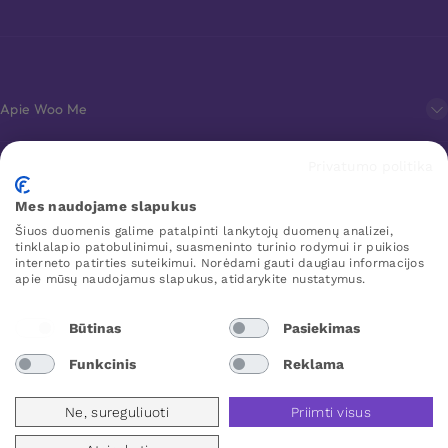
Apie Woo Me
Privatumo politika
Klientų aptarnavimas
Mes naudojame slapukus
Šiuos duomenis galime patalpinti lankytojų duomenų analizei,
Mėgstamiausi
tinklalapio patobulinimui, suasmeninto turinio rodymui ir puikios
interneto patirties suteikimui. Norėdami gauti daugiau informacijos
apie mūsų naudojamus slapukus, atidarykite nustatymus.
WOO ME
Būtinas
Pasiekimas
Funkcinis
Reklama
Lithuania
Ne, sureguliuoti
Priimti visus