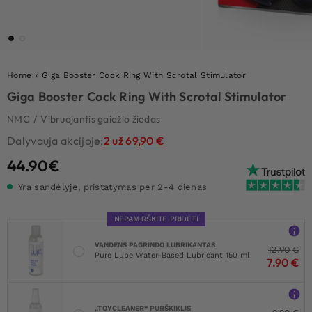
Home
»
Giga Booster Cock Ring With Scrotal Stimulator
Giga Booster Cock Ring With Scrotal Stimulator
NMC
/
Vibruojantis gaidžio žiedas
Dalyvauja akcijoje:
2 už 69,90 €
44.90
€
Yra sandėlyje, pristatymas per 2-4 dienas
NEPAMIRŠKITE PRIDĖTI
VANDENS PAGRINDO LUBRIKANTAS
12.90
€
Pure Lube Water-Based Lubricant 150 ml
7.90
€
„TOYCLEANER“ PURŠKIKLIS