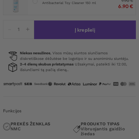
9.90
€
Antibacterial Toy Cleaner 150 ml
6.90
€
produkto
Į krepšelį
kiekis:
Giga
Booster
Cock
Niekas nesužinos
, Visos mūsų siuntos siunčiamos
diskretiškose dėžutėse be logotipo ir su anoniminiu siuntėju.
Ring
2-4 dienų skubus pristatymas
Užsakymai, pateikti iki 12:00,
With
išsiunčiami tą pačią dieną..
Scrotal
Stimulator
Funkcijos
PREKĖS ŽENKLAS
PRODUKTO TIPAS
NMC
Vibruojantis gaidžio
žiedas