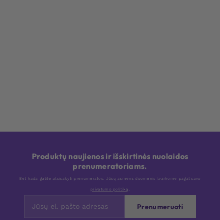
Produktų naujienos ir išskirtinės nuolaidos
prenumeratoriams.
Bet kada galite atsisakyti prenumeratos. Jūsų asmens duomenis tvarkome pagal savo
privatumo politiką
.
Prenumeruoti