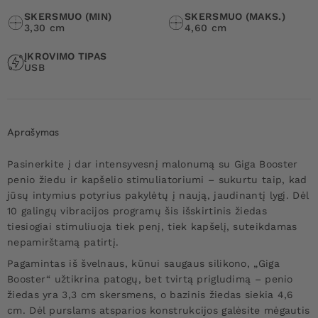
SKERSMUO (MIN)
SKERSMUO (MAKS.)
3,30 cm
4,60 cm
ĮKROVIMO TIPAS
USB
Aprašymas
Pasinerkite į dar intensyvesnį malonumą su Giga Booster
penio žiedu ir kapšelio stimuliatoriumi – sukurtu taip, kad
jūsų intymius potyrius pakylėtų į naują, jaudinantį lygį. Dėl
10 galingų vibracijos programų šis išskirtinis žiedas
tiesiogiai stimuliuoja tiek penį, tiek kapšelį, suteikdamas
nepamirštamą patirtį.
Pagamintas iš švelnaus, kūnui saugaus silikono, „Giga
Booster“ užtikrina patogų, bet tvirtą prigludimą – penio
žiedas yra 3,3 cm skersmens, o bazinis žiedas siekia 4,6
cm. Dėl purslams atsparios konstrukcijos galėsite mėgautis