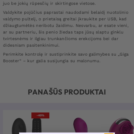
juo be jokių rūpesčių ir skirtingose vietose.
Valdykite pojūčius paprastai naudodami belaidį nuotolinio
valdymo pultelį, o prietaisą greitai įkraukite per USB, kad
džiaugtumėtės neribotu žaidimu. Nesvarbu, ar esate vieni,
ar su partneriu, šis penio žiedas taps jūsų slaptu ginklu
tvirtesnėms ir ilgiau trunkančioms erekcijoms bei dar
didesniam pasitenkinimui.
Perimkite kontrolę ir sustiprinkite savo galimybes su „Giga
Booster“ – kur galia susijungia su malonumu.
PANAŠŪS PRODUKTAI
-40%