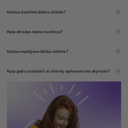
Kokius siuntimo būdus siūlote?
Kaip atrodys mano siuntinys?
Kokius mokėjimo būdus siūlote?
Kaip galiu susisiekti su klientų aptarnavimo skyriumi?