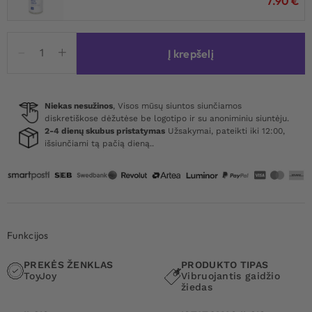
7.90
€
produkto
Į krepšelį
kiekis:
The
Thria
Ultimate
Niekas nesužinos
, Visos mūsų siuntos siunčiamos
diskretiškose dėžutėse be logotipo ir su anoniminiu siuntėju.
Couple
2-4 dienų skubus pristatymas
Užsakymai, pateikti iki 12:00,
Climaxer
išsiunčiami tą pačią dieną..
Funkcijos
PREKĖS ŽENKLAS
PRODUKTO TIPAS
ToyJoy
Vibruojantis gaidžio
žiedas