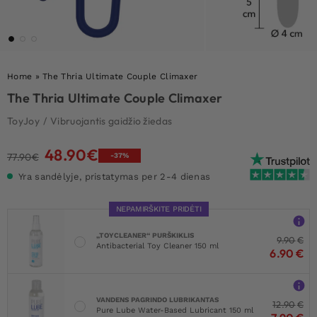
Home
»
The Thria Ultimate Couple Climaxer
The Thria Ultimate Couple Climaxer
ToyJoy
/
Vibruojantis gaidžio žiedas
48.90
€
Original
Current
77.90
€
-37%
price
price
Yra sandėlyje, pristatymas per 2-4 dienas
was:
is:
77.90€.
48.90€.
NEPAMIRŠKITE PRIDĖTI
„TOYCLEANER“ PURŠKIKLIS
9.90
€
Antibacterial Toy Cleaner 150 ml
6.90
€
VANDENS PAGRINDO LUBRIKANTAS
12.90
€
Pure Lube Water-Based Lubricant 150 ml