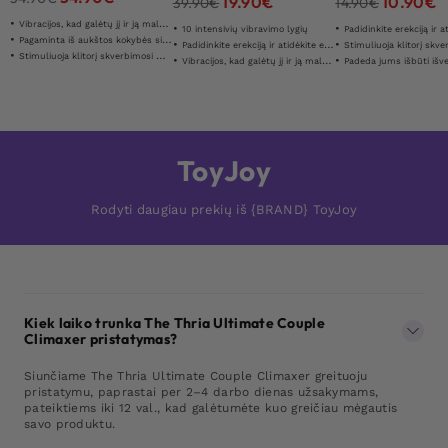
19.90
€
10.90
€
39.90
€
14.90
€
Vibracijos, kad galėtų jį ir ją maloniai
10 intensivių vibravimo lygių
Padidinkite erekciją ir atidėkite
Pagaminta iš aukštos kokybės silikono
Padidinkite erekciją ir atidėkite ejakuliaciją
Stimuliuoja klitorį skverbi
Stimuliuoja klitorį skverbimosi metu
Vibracijos, kad galėtų jį ir ją maloniai
Padeda jums išbūti išvermi
ToyJoy
Rodyti daugiau prekių iš {BRAND} ToyJoy
Kiek laiko trunka The Thria Ultimate Couple
Climaxer pristatymas?
Siunčiame The Thria Ultimate Couple Climaxer greituoju
pristatymu, paprastai per 2–4 darbo dienas užsakymams,
pateiktiems iki 12 val., kad galėtumėte kuo greičiau mėgautis
savo produktu.