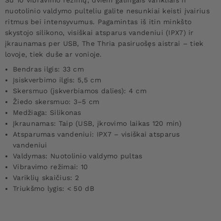
Su 10 vibravimo režimų, dviem galingais varikliais ir
nuotolinio valdymo pulteliu galite nesunkiai keisti įvairius
ritmus bei intensyvumus. Pagamintas iš itin minkšto
skystojo silikono, visiškai atsparus vandeniui (IPX7) ir
įkraunamas per USB, The Thria pasiruošęs aistrai – tiek
lovoje, tiek duše ar vonioje.
Bendras ilgis: 33 cm
Įsiskverbimo ilgis: 5,5 cm
Skersmuo (įskverbiamos dalies): 4 cm
Žiedo skersmuo: 3–5 cm
Medžiaga: Silikonas
Įkraunamas: Taip (USB, įkrovimo laikas 120 min)
Atsparumas vandeniui: IPX7 – visiškai atsparus
vandeniui
Valdymas: Nuotolinio valdymo pultas
Vibravimo režimai: 10
Variklių skaičius: 2
Triukšmo lygis: < 50 dB