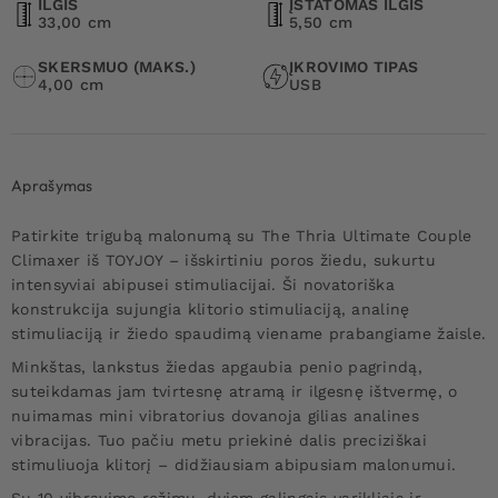
ILGIS
ĮSTATOMAS ILGIS
33,00 cm
5,50 cm
SKERSMUO (MAKS.)
ĮKROVIMO TIPAS
4,00 cm
USB
Aprašymas
Patirkite trigubą malonumą su The Thria Ultimate Couple
Climaxer iš TOYJOY – išskirtiniu poros žiedu, sukurtu
intensyviai abipusei stimuliacijai. Ši novatoriška
konstrukcija sujungia klitorio stimuliaciją, analinę
stimuliaciją ir žiedo spaudimą viename prabangiame žaisle.
Minkštas, lankstus žiedas apgaubia penio pagrindą,
suteikdamas jam tvirtesnę atramą ir ilgesnę ištvermę, o
nuimamas mini vibratorius dovanoja gilias analines
vibracijas. Tuo pačiu metu priekinė dalis preciziškai
stimuliuoja klitorį – didžiausiam abipusiam malonumui.