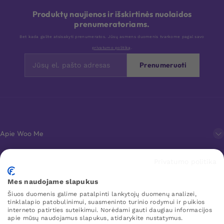
Produktų naujienos ir išskirtinės nuolaidos
prenumeratoriams.
Bet kada galite atsisakyti prenumeratos. Jūsų asmens duomenis tvarkome pagal savo
privatumo politiką
.
Prenumeruoti
Apie Woo Me
Privatumo politika
Klientų aptarnavimas
Mes naudojame slapukus
Šiuos duomenis galime patalpinti lankytojų duomenų analizei,
Mėgstamiausi
tinklalapio patobulinimui, suasmeninto turinio rodymui ir puikios
interneto patirties suteikimui. Norėdami gauti daugiau informacijos
apie mūsų naudojamus slapukus, atidarykite nustatymus.