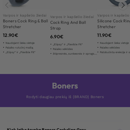
Varpos ir kapšelio žiedai
Varpos ir kapšelio
Varpos ir kapšelio žiedai
Boners Cock Ring & Ball
Silicone Cock Rin
Cock Ring And Ball
Stretcher
Stretcher
Strap
12.90
€
11.90
€
6.90
€
Naudojant lieka vietoje
Naudojant lieka vietoje
„Elipsy“ ir „Flexible Fit“
Palaiko rutulinį maišą
Palaiko sėklides
Palaiko sėklides
„Elipsy“ ir „Flexible Fit“
Patobulinta erekcija ir optimiz
Stipresnės, sunkesnės ir sprogstamesnės erekcijos
Boners
Rodyti daugiau prekių iš {BRAND} Boners
Kiek laiko trunka Boners Cocksling Grey