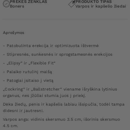
PREKĖS ŽENKLAS
PRODUKTO TIPAS
Boners
Varpos ir kapšelio žiedai
Aprašymas
- Patobulinta erekcija ir optimizuota ištvermė
- Stipresnės, sunkesnės ir sprogstamesnės erekcijos
- „Elipsy“ ir „Flexible Fit“
- Palaiko rutulinį maišą
- Patogiai įsitaiso į vietą
„Cockring“ ir „Ballstretcher“ viename išryškina lytinius
organus, nes įžūliai stumia juos į priekį.
Dėka žiedų, penis ir kapšelis labiau išsipučia, todėl tampa
didesni ir jautresni.
Varpos anga: vidinis skersmuo 3.5 cm, išorinis skersmuo
4.5 cm.