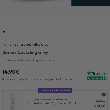
Home
»
Boners Cocksling Grey
Boners Cocksling Grey
Boners
/
Varpos ir kapšelio žiedai
14.90
€
Yra sandėlyje, pristatymas per 2-4 dienas
NEPAMIRŠKITE PRIDĖTI
„TOYCLEANER“ PURŠKIKLIS
9.90
€
Antibacterial Toy Cleaner 150 ml
6.90
€