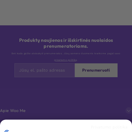
Produktų naujienos ir išskirtinės nuolaidos
prenumeratoriams.
Bet kada galite atsisakyti prenumeratos. Jūsų asmens duomenis tvarkome pagal savo
privatumo politiką
.
Prenumeruoti
Apie Woo Me
Privatumo politika
Klientų aptarnavimas