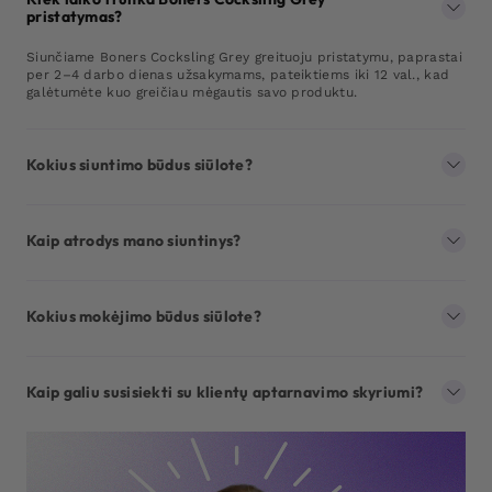
pristatymas?
Siunčiame Boners Cocksling Grey greituoju pristatymu, paprastai
per 2–4 darbo dienas užsakymams, pateiktiems iki 12 val., kad
galėtumėte kuo greičiau mėgautis savo produktu.
Kokius siuntimo būdus siūlote?
Kaip atrodys mano siuntinys?
Kokius mokėjimo būdus siūlote?
Kaip galiu susisiekti su klientų aptarnavimo skyriumi?