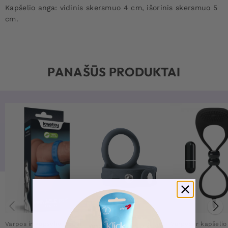
Kapšelio anga: vidinis skersmuo 4 cm, išorinis skersmuo 5
cm.
PANAŠŪS PRODUKTAI
Varpos ir kapšelio žiedai
Varpos ir kapšelio
Varpos ir kapšelio žiedai