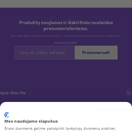
Produktų naujienos ir išskirtinės nuolaidos
prenumeratoriams.
Bet kada galite atsisakyti prenumeratos. Jūsų asmens duomenis tvarkome pagal savo
privatumo politiką
.
Prenumeruoti
Apie Woo Me
Privatumo politika
Klientų aptarnavimas
Mes naudojame slapukus
Šiuos duomenis galime patalpinti lankytojų duomenų analizei,
Mėgstamiausi