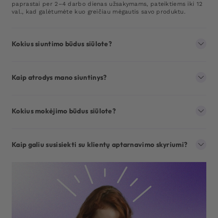
paprastai per 2–4 darbo dienas užsakymams, pateiktiems iki 12
val., kad galėtumėte kuo greičiau mėgautis savo produktu.
Kokius siuntimo būdus siūlote?
Kaip atrodys mano siuntinys?
Kokius mokėjimo būdus siūlote?
Kaip galiu susisiekti su klientų aptarnavimo skyriumi?