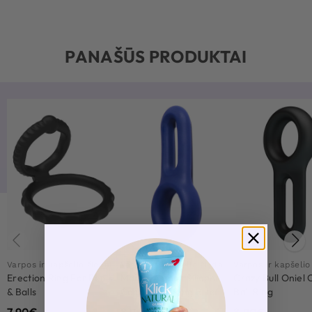
PANAŠŪS PRODUKTAI
Varpos ir kapšelio žiedai
Varpos ir kapšelio žiedai
Varpos ir kapšelio
Erection Ring For Penis
Macho Armor Silicone
Crazy Bull Oniel 
& Balls
Cock & Ball Ring Blue
Ball Ring
7.90
€
8.90
€
8.90
€