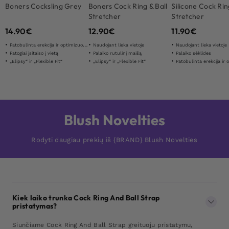
Boners Cocksling Grey
Boners Cock Ring & Ball
Silicone Cock Rin
Stretcher
Stretcher
14.90
€
12.90
€
11.90
€
Patobulinta erekcija ir optimizuota ištvermė
Naudojant lieka vietoje
Naudojant lieka vietoje
Patogiai įsitaiso į vietą
Palaiko rutulinį maišą
Palaiko sėklides
„Elipsy“ ir „Flexible Fit“
„Elipsy“ ir „Flexible Fit“
Patobulinta erekcija ir optimiz
Blush Novelties
Rodyti daugiau prekių iš {BRAND} Blush Novelties
Kiek laiko trunka Cock Ring And Ball Strap
pristatymas?
Siunčiame Cock Ring And Ball Strap greituoju pristatymu,