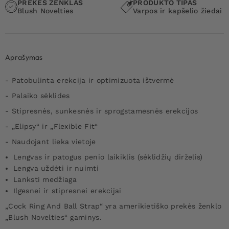
PREKĖS ŽENKLAS
PRODUKTO TIPAS
Blush Novelties
Varpos ir kapšelio žiedai
Aprašymas
- Patobulinta erekcija ir optimizuota ištvermė
- Palaiko sėklides
- Stipresnės, sunkesnės ir sprogstamesnės erekcijos
- „Elipsy“ ir „Flexible Fit“
- Naudojant lieka vietoje
Lengvas ir patogus penio laikiklis (sėklidžių dirželis)
Lengva uždėti ir nuimti
Lanksti medžiaga
Ilgesnei ir stipresnei erekcijai
„Cock Ring And Ball Strap“ yra amerikietiško prekės ženklo
„Blush Novelties“ gaminys.