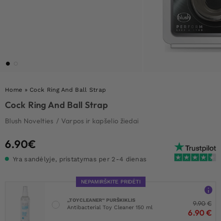
Home
»
Cock Ring And Ball Strap
Cock Ring And Ball Strap
Blush Novelties
/
Varpos ir kapšelio žiedai
6.90
€
Yra sandėlyje, pristatymas per 2-4 dienas
NEPAMIRŠKITE PRIDĖTI
„TOYCLEANER“ PURŠKIKLIS
9.90
€
Antibacterial Toy Cleaner 150 ml
6.90
€