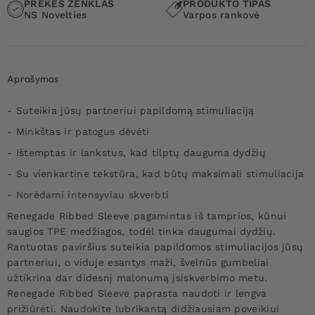
PREKĖS ŽENKLAS
PRODUKTO TIPAS
NS Novelties
Varpos rankovė
Aprašymas
- Suteikia jūsų partneriui papildomą stimuliaciją
- Minkštas ir patogus dėvėti
- Ištemptas ir lankstus, kad tilptų dauguma dydžių
- Su vienkartine tekstūra, kad būtų maksimali stimuliacija
- Norėdami intensyviau skverbti
Renegade Ribbed Sleeve pagamintas iš tamprios, kūnui
saugios TPE medžiagos, todėl tinka daugumai dydžių.
Rantuotas paviršius suteikia papildomos stimuliacijos jūsų
partneriui, o viduje esantys maži, švelnūs gumbeliai
užtikrina dar didesnį malonumą įsiskverbimo metu.
Renegade Ribbed Sleeve paprasta naudoti ir lengva
prižiūrėti. Naudokite lubrikantą didžiausiam poveikiui