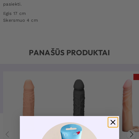
pasiekti.
Ilgis 17 cm
Skersmuo 4 cm
PANAŠŪS PRODUKTAI