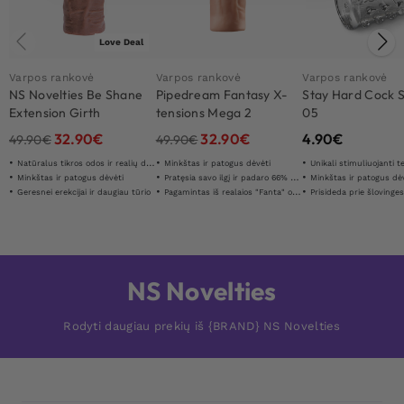
Love Deal
Varpos rankovė
Varpos rankovė
Varpos rankovė
NS Novelties Be Shane
Pipedream Fantasy X-
Stay Hard Cock 
Extension Girth
tensions Mega 2
05
Enhancer
Extension
32.90
€
32.90
€
4.90
€
49.90
€
49.90
€
Natūralus tikros odos ir realių detaliū jausmas
Minkštas ir patogus dėvėti
Unikali stimuliuojanti t
Minkštas ir patogus dėvėti
Pratęsia savo ilgį ir padaro 66% storesnį
Minkštas ir patogus dė
Geresnei erekcijai ir daugiau tūrio
Pagamintas iš realaios "Fanta" odos "
Prisideda prie šlovinge
NS Novelties
Rodyti daugiau prekių iš {BRAND} NS Novelties