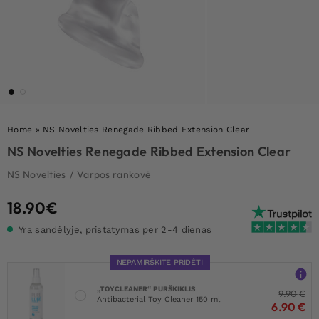
Home
»
NS Novelties Renegade Ribbed Extension Clear
NS Novelties Renegade Ribbed Extension Clear
NS Novelties
/
Varpos rankovė
18.90
€
Yra sandėlyje, pristatymas per 2-4 dienas
NEPAMIRŠKITE PRIDĖTI
„TOYCLEANER“ PURŠKIKLIS
9.90
€
Antibacterial Toy Cleaner 150 ml
6.90
€