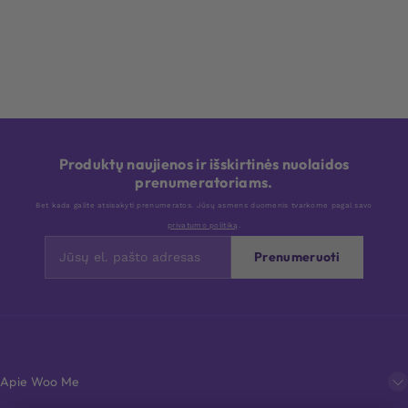
Produktų naujienos ir išskirtinės nuolaidos
prenumeratoriams.
Bet kada galite atsisakyti prenumeratos. Jūsų asmens duomenis tvarkome pagal savo
privatumo politiką
.
Prenumeruoti
Apie Woo Me