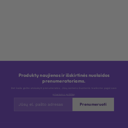
Produktų naujienos ir išskirtinės nuolaidos
prenumeratoriams.
Bet kada galite atsisakyti prenumeratos. Jūsų asmens duomenis tvarkome pagal savo
privatumo politiką
.
Prenumeruoti