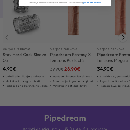
Atsisakyti prenumeratos galite bet kada. Taikoma mūsų
privatumo politika
.​
Varpos rankovė
Varpos rankovė
Varpos rankovė
Stay Hard Cock Sleeve
Pipedream Fantasy X-
Pipedream Fanta
05
tensions Perfect 2
tensions Mega 3
Extension
Extension
4.90
€
28.90
€
34.90
€
39.90
€
Unikali stimuliuojanti tekstūra
Norėdami intensyviau skverbti
Suteikia jūsų partneriui papildomą
Minkštas ir patogus dėvėti
Stimuliacijai ir greitam augimui
Pagamintas iš realaios "Fan
Prisideda prie šlovingesnio sekso
Minkštas ir patogus dėvėti
Pratęsia savo ilgį ir padaro 6
Pipedream
Rodyti daugiau prekių iš {BRAND} Pipedream