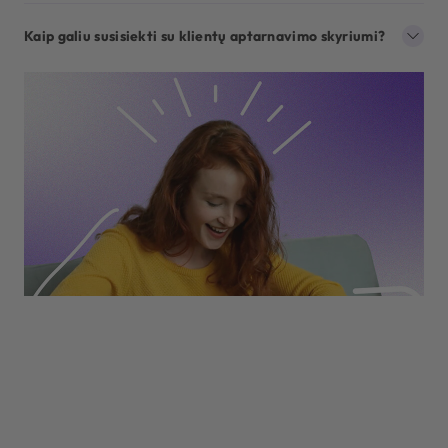
Kaip galiu susisiekti su klientų aptarnavimo skyriumi?