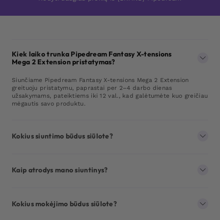
Kiek laiko trunka Pipedream Fantasy X-tensions
Mega 2 Extension pristatymas?
Siunčiame Pipedream Fantasy X-tensions Mega 2 Extension
greituoju pristatymu, paprastai per 2–4 darbo dienas
užsakymams, pateiktiems iki 12 val., kad galėtumėte kuo greičiau
mėgautis savo produktu.
Kokius siuntimo būdus siūlote?
Kaip atrodys mano siuntinys?
Kokius mokėjimo būdus siūlote?