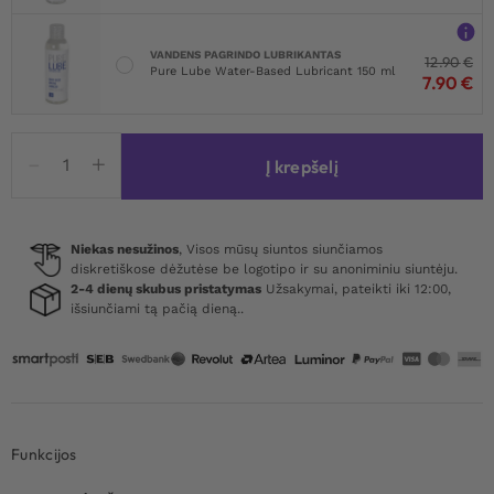
VANDENS PAGRINDO LUBRIKANTAS
12.90
€
Pure Lube Water-Based Lubricant 150 ml
7.90
€
produkto
Į krepšelį
kiekis:
Pipedream
Fantasy
X-
Niekas nesužinos
, Visos mūsų siuntos siunčiamos
diskretiškose dėžutėse be logotipo ir su anoniminiu siuntėju.
tensions
2-4 dienų skubus pristatymas
Užsakymai, pateikti iki 12:00,
Mega
išsiunčiami tą pačią dieną..
2
Extension
Funkcijos