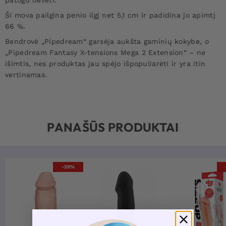
Ši mova pailgina penio ilgį net 5,1 cm ir padidina jo apimtį
66 %.
Bendrovė „Pipedream“ garsėja aukšta gaminių kokybe, o
„Pipedream Fantasy X-tensions Mega 2 Extension“ – ne
išimtis, nes produktas jau spėjo išpopuliarėti ir yra itin
vertinamas.
PANAŠŪS PRODUKTAI
-29%