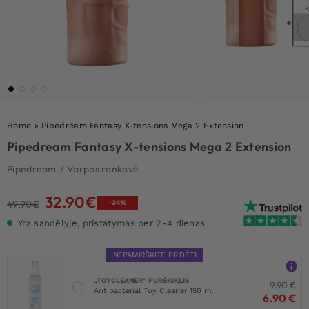
Home
»
Pipedream Fantasy X-tensions Mega 2 Extension
Pipedream Fantasy X-tensions Mega 2 Extension
Pipedream
/
Varpos rankovė
32.90
€
Original
Current
49.90
€
-34%
price
price
Yra sandėlyje, pristatymas per 2-4 dienas
was:
is:
49.90€.
32.90€.
NEPAMIRŠKITE PRIDĖTI
„TOYCLEANER“ PURŠKIKLIS
9.90
€
Antibacterial Toy Cleaner 150 ml
6.90
€