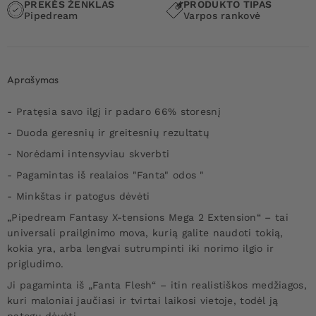
PREKĖS ŽENKLAS
PRODUKTO TIPAS
Pipedream
Varpos rankovė
Aprašymas
- Pratęsia savo ilgį ir padaro 66% storesnį
- Duoda geresnių ir greitesnių rezultatų
- Norėdami intensyviau skverbti
- Pagamintas iš realaios "Fanta" odos "
- Minkštas ir patogus dėvėti
„Pipedream Fantasy X-tensions Mega 2 Extension“ – tai
universali prailginimo mova, kurią galite naudoti tokią,
kokia yra, arba lengvai sutrumpinti iki norimo ilgio ir
prigludimo.
Ji pagaminta iš „Fanta Flesh“ – itin realistiškos medžiagos,
kuri maloniai jaučiasi ir tvirtai laikosi vietoje, todėl ją
patogu dėvėti.