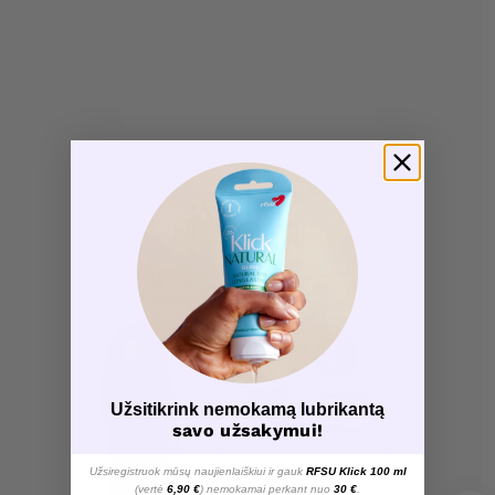
Užsitikrink nemokamą lubrikantą
savo užsakymui!
Užsiregistruok mūsų naujienlaiškiui ir gauk
RFSU Klick 100 ml
(vertė
6,90 €
) nemokamai perkant nuo
30 €
.