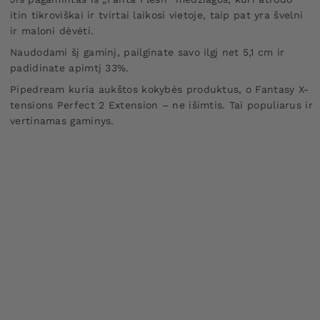
itin tikroviškai ir tvirtai laikosi vietoje, taip pat yra švelni
ir maloni dėvėti.
Naudodami šį gaminį, pailginate savo ilgį net 5,1 cm ir
padidinate apimtį 33%.
Pipedream kuria aukštos kokybės produktus, o Fantasy X-
tensions Perfect 2 Extension – ne išimtis. Tai populiarus ir
vertinamas gaminys.