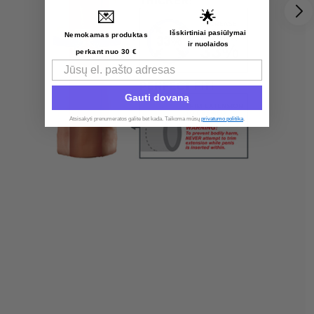
💌
🌟
Išskirtiniai pasiūlymai
Nemokamas produktas
ir nuolaidos
perkant nuo 30 €
Email
Gauti dovaną
Atsisakyti prenumeratos galite bet kada. Taikoma mūsų
privatumo politika
.​