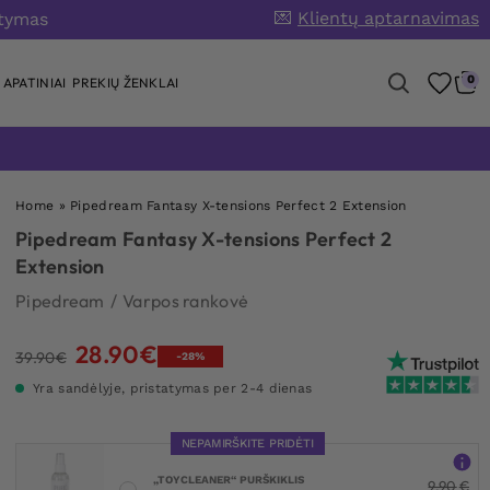
💌
Klientų aptarnavimas
atymas
0
APATINIAI
PREKIŲ ŽENKLAI
Home
»
Pipedream Fantasy X-tensions Perfect 2 Extension
Pipedream Fantasy X-tensions Perfect 2
Extension
Pipedream
/
Varpos rankovė
28.90
€
Original
Current
39.90
€
-28%
price
price
Yra sandėlyje, pristatymas per 2-4 dienas
was:
is:
39.90€.
28.90€.
NEPAMIRŠKITE PRIDĖTI
„TOYCLEANER“ PURŠKIKLIS
9.90
€