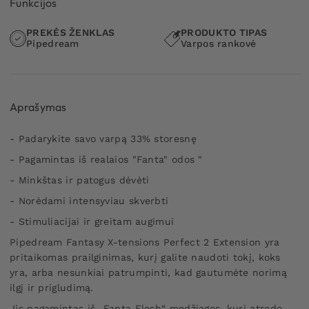
Funkcijos
PREKĖS ŽENKLAS
PRODUKTO TIPAS
Pipedream
Varpos rankovė
Aprašymas
- Padarykite savo varpą 33% storesnę
- Pagamintas iš realaios "Fanta" odos "
- Minkštas ir patogus dėvėti
- Norėdami intensyviau skverbti
- Stimuliacijai ir greitam augimui
Pipedream Fantasy X-tensions Perfect 2 Extension yra
pritaikomas prailginimas, kurį galite naudoti tokį, koks
yra, arba nesunkiai patrumpinti, kad gautumėte norimą
ilgį ir prigludimą.
Jis pagamintas iš „Fanta Flesh“ medžiagos, kuri atrodo