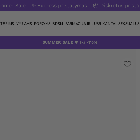
ummer Sale
✨ Express pristatymas
📦 Diskretus prist
TERIMS
VYRAMS
POROMS
BDSM
FARMACIJA IR LUBRIKANTAI
SEKSUALŪS 
SUMMER SALE ❤️ Iki -70%