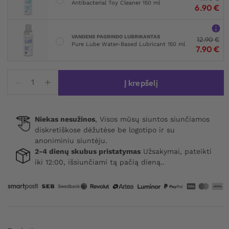
Antibacterial Toy Cleaner 150 ml
6.90
€
VANDENS PAGRINDO LUBRIKANTAS
12.90
€
Pure Lube Water-Based Lubricant 150 ml
7.90
€
produkto
Į krepšelį
kiekis:
Pipedream
Fantasy
Niekas nesužinos
, Visos mūsų siuntos siunčiamos
X-
diskretiškose dėžutėse be logotipo ir su
tensions
anoniminiu siuntėju.
Perfect
2-4 dienų skubus pristatymas
Užsakymai, pateikti
2
iki 12:00, išsiunčiami tą pačią dieną..
Extension