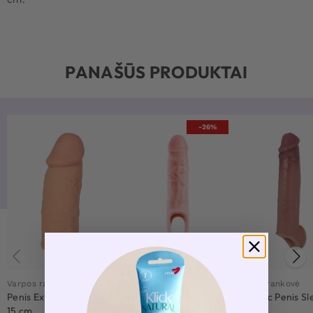
PANAŠŪS PRODUKTAI
-26%
2 už 39,90 €
Varpos rankovė
Varpos rankovė
Varpos rankovė
Penis Extension Sleeve
Performance Cock
Realistic Penis S
15 cm
Extender 16,5cm
cm