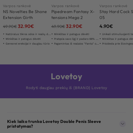
Varpos rankovė
Varpos rankovė
Varpos rankovė
NS Novelties Be Shane
Pipedream Fantasy X-
Stay Hard Cock 
Extension Girth
tensions Mega 2
05
Enhancer
Extension
32.90
€
32.90
€
4.90
€
49.90
€
49.90
€
Natūralus tikros odos ir realių detaliū jausmas
Minkštas ir patogus dėvėti
Unikali stimuliuojanti t
Minkštas ir patogus dėvėti
Pratęsia savo ilgį ir padaro 66% storesnį
Minkštas ir patogus dė
Geresnei erekcijai ir daugiau tūrio
Pagamintas iš realaios "Fanta" odos "
Prisideda prie šlovinge
Lovetoy
Rodyti daugiau prekių iš {BRAND} Lovetoy
Kiek laiko trunka Lovetoy Double Penis Sleeve
pristatymas?