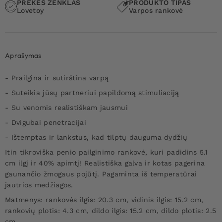
PREKĖS ŽENKLAS
PRODUKTO TIPAS
Lovetoy
Varpos rankovė
Aprašymas
- Prailgina ir sutirština varpą
- Suteikia jūsų partneriui papildomą stimuliaciją
- Su venomis realistiškam jausmui
- Dvigubai penetracijai
- Ištemptas ir lankstus, kad tilptų dauguma dydžių
Itin tikroviška penio pailginimo rankovė, kuri padidins 5.1
cm ilgį ir 40% apimtį! Realistiška galva ir kotas pagerina
gaunančio žmogaus pojūtį. Pagaminta iš temperatūrai
jautrios medžiagos.
Matmenys: rankovės ilgis: 20.3 cm, vidinis ilgis: 15.2 cm,
rankovių plotis: 4.3 cm, dildo ilgis: 15.2 cm, dildo plotis: 2.5
cm.