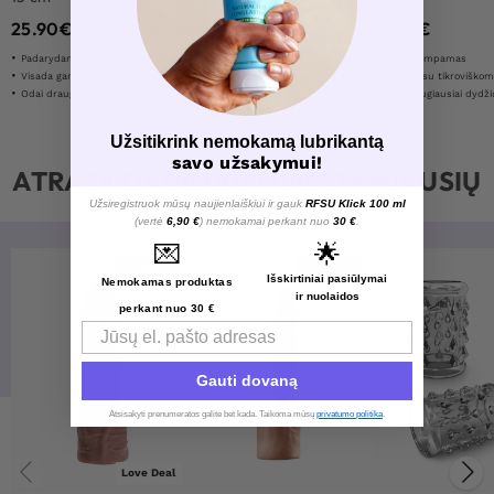
25.90
€
25.90
€
25.90
€
34.90
€
Padarydamas jį ilgesnį ir storesnį jos malonumui
Natūralus tikros odos ir realių detaliū jausmas
Neperšlampamas
Visada garantuota geriausia kaina
Geresnei erekcijai ir daugiau tūrio
Sukurta su tikroviškomis
Odai draugiška silikoninė medžiaga
Suteikia jūsų partneriui papildomą stimuliaciją
Tinka daugiausiai dydži
Užsitikrink nemokamą lubrikantą
savo užsakymui!
ATRASK DAUGIAU MĖGSTAMIAUSIŲ
Užsiregistruok mūsų naujienlaiškiui ir gauk
RFSU Klick 100 ml
(vertė
6,90 €
) nemokamai perkant nuo
30 €
.
💌
🌟
-34%
-34%
Išskirtiniai pasiūlymai
Nemokamas produktas
ir nuolaidos
perkant nuo 30 €
Email
Gauti dovaną
Atsisakyti prenumeratos galite bet kada. Taikoma mūsų
privatumo politika
.​
Love Deal