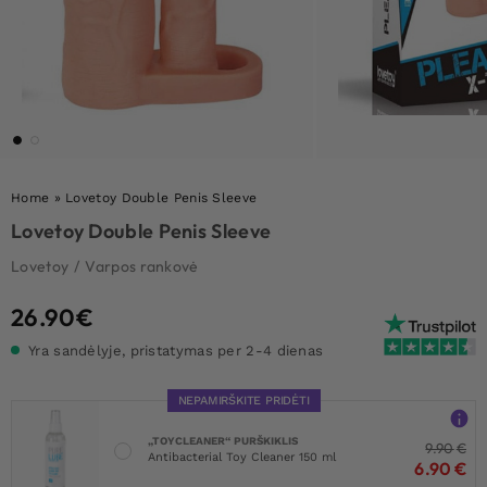
Home
»
Lovetoy Double Penis Sleeve
Lovetoy Double Penis Sleeve
Lovetoy
/
Varpos rankovė
26.90
€
Yra sandėlyje, pristatymas per 2-4 dienas
NEPAMIRŠKITE PRIDĖTI
„TOYCLEANER“ PURŠKIKLIS
9.90
€
Antibacterial Toy Cleaner 150 ml
6.90
€