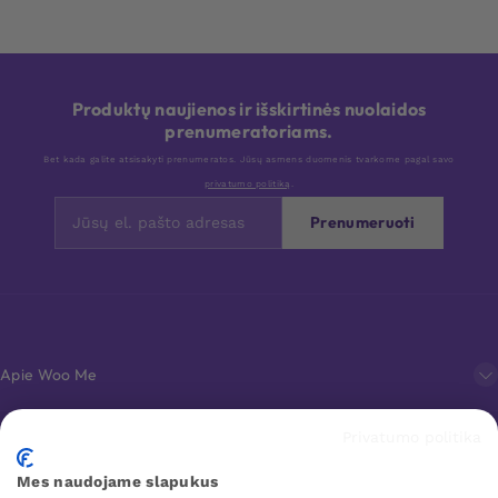
Produktų naujienos ir išskirtinės nuolaidos
prenumeratoriams.
Bet kada galite atsisakyti prenumeratos. Jūsų asmens duomenis tvarkome pagal savo
privatumo politiką
.
Prenumeruoti
Apie Woo Me
Privatumo politika
Klientų aptarnavimas
Mes naudojame slapukus