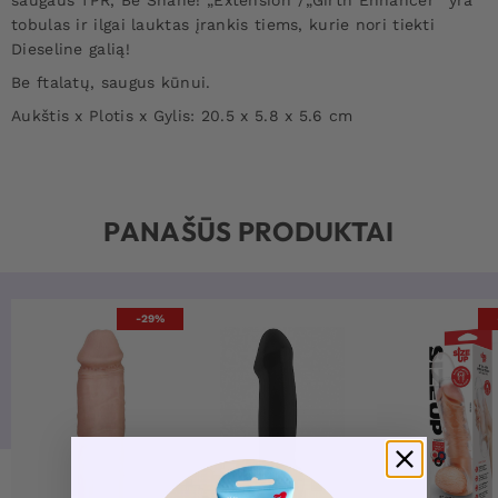
tobulas ir ilgai lauktas įrankis tiems, kurie nori tiekti
Dieseline galią!
Be ftalatų, saugus kūnui.
Aukštis x Plotis x Gylis: 20.5 x 5.8 x 5.6 cm
PANAŠŪS PRODUKTAI
-29%