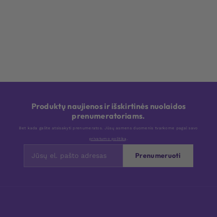
Produktų naujienos ir išskirtinės nuolaidos
prenumeratoriams.
Bet kada galite atsisakyti prenumeratos. Jūsų asmens duomenis tvarkome pagal savo
privatumo politiką
.
Prenumeruoti