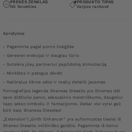
PREKĖS ŽENKLAS
PRODUKTO TIPAS
NS Novelties
Varpos rankovė
Aprašymas
- Pagaminta pagal porno žvaigžde
- Geresnei erekcijai ir daugiau tūrio
- Suteikia jūsų partneriui papildomą stimuliaciją
- Minkštas ir patogus dėvėti
- Natūralus tikros odos ir realių detaliū jausmas
Pornografijos legenda Shaneas Dieselis yra žinomas dėl
savo didžiulio penio, seksualinio meistriškumo, daugeliui
tapo sekso simboliu ir fantazijomis. Dabar visi vyrai gali
būti kaip Shaneas Dieselas!
„Extension“/„Girth Enhancer“ yra suformuotas tiesiai iš
Shaneo Dieselio milžiniško gaidžio. Pagaminta iš kūnui
saugaus TPR, Be Shane! „Extension“/„Girth Enhancer“ yra