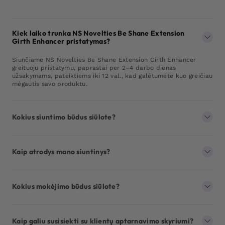
Kiek laiko trunka NS Novelties Be Shane Extension
Girth Enhancer pristatymas?
Siunčiame NS Novelties Be Shane Extension Girth Enhancer
greituoju pristatymu, paprastai per 2–4 darbo dienas
užsakymams, pateiktiems iki 12 val., kad galėtumėte kuo greičiau
mėgautis savo produktu.
Kokius siuntimo būdus siūlote?
Kaip atrodys mano siuntinys?
Kokius mokėjimo būdus siūlote?
Kaip galiu susisiekti su klientų aptarnavimo skyriumi?