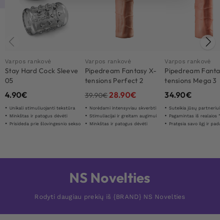
Varpos rankovė
Varpos rankovė
Varpos rankovė
Stay Hard Cock Sleeve
Pipedream Fantasy X-
Pipedream Fanta
05
tensions Perfect 2
tensions Mega 3
Extension
Extension
4.90
€
28.90
€
34.90
€
39.90
€
Unikali stimuliuojanti tekstūra
Norėdami intensyviau skverbti
Suteikia jūsų partneriui papildomą
Minkštas ir patogus dėvėti
Stimuliacijai ir greitam augimui
Pagamintas iš realaios "Fan
Prisideda prie šlovingesnio sekso
Minkštas ir patogus dėvėti
Pratęsia savo ilgį ir padaro 6
NS Novelties
Rodyti daugiau prekių iš {BRAND} NS Novelties