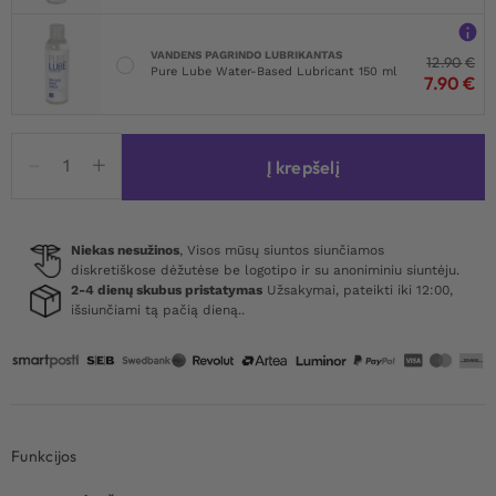
VANDENS PAGRINDO LUBRIKANTAS
12.90
€
Pure Lube Water-Based Lubricant 150 ml
7.90
€
produkto
Į krepšelį
kiekis:
NS
Novelties
Be
Niekas nesužinos
, Visos mūsų siuntos siunčiamos
diskretiškose dėžutėse be logotipo ir su anoniminiu siuntėju.
Shane
2-4 dienų skubus pristatymas
Užsakymai, pateikti iki 12:00,
Extension
išsiunčiami tą pačią dieną..
Girth
Enhancer
Funkcijos