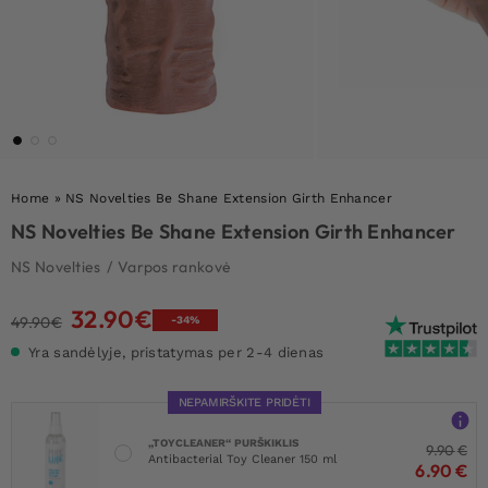
Home
»
NS Novelties Be Shane Extension Girth Enhancer
NS Novelties Be Shane Extension Girth Enhancer
NS Novelties
/
Varpos rankovė
32.90
€
Original
Current
49.90
€
-34%
price
price
Yra sandėlyje, pristatymas per 2-4 dienas
was:
is:
49.90€.
32.90€.
NEPAMIRŠKITE PRIDĖTI
„TOYCLEANER“ PURŠKIKLIS
9.90
€
Antibacterial Toy Cleaner 150 ml
6.90
€