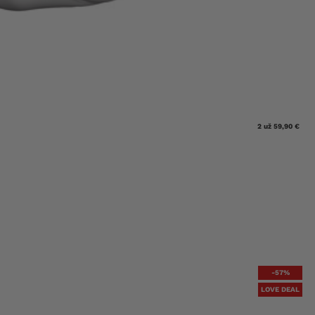
2 už 59,90 €
-57%
LOVE DEAL