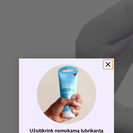
Užsitikrink nemokamą lubrikantą