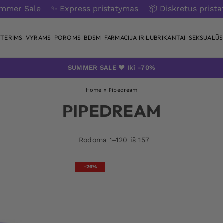
ummer Sale
✨ Express pristatymas
📦 Diskretus prist
TERIMS
VYRAMS
POROMS
BDSM
FARMACIJA IR LUBRIKANTAI
SEKSUALŪS 
SUMMER SALE ❤️ Iki -70%
Home
»
Pipedream
PIPEDREAM
Rodoma 1–120 iš 157
-26%