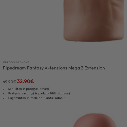
Varpos rankovė
Pipedream Fantasy X-tensions Mega 2 Extension
32.90
€
49.90
€
Minkštas ir patogus dėvėti
Pratęsia savo ilgį ir padaro 66% storesnį
Pagamintas iš realaios "Fanta" odos "