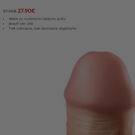
27.90
€
37.90
€
Veikia su nuotolinio valdymo pultu
Įkrauti per USB
Tiek vidiniams, tiek išoriniams dirgikliams