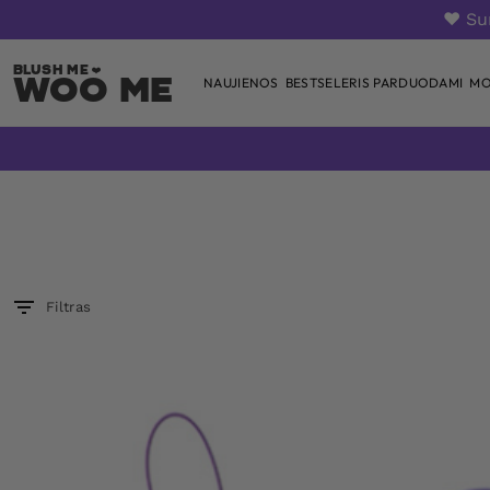
❤️ S
Woo Me
NAUJIENOS
BESTSELERIS PARDUODAMI
MO
Skip
to
content
Filtras