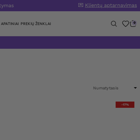
💌
Klientų aptarnavimas
atymas
0
APATINIAI
PREKIŲ ŽENKLAI
-17%