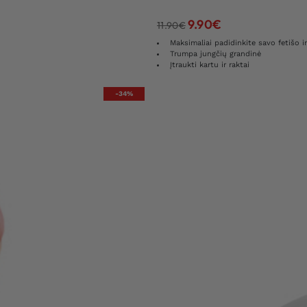
9.90
€
11.90
€
Maksimaliai padidinkite savo fetišo ir
Trumpa jungčių grandinė
Įtraukti kartu ir raktai
-34%