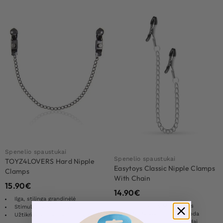
Spenelio spaustukai
Spenelio spaustukai
TOYZ4LOVERS Hard Nipple
Easytoys Classic Nipple Clamps
Clamps
With Chain
15.90
€
14.90
€
Ilga, stilinga grandinėlė
Įdomioms S & M patirtims
Stimuliuoja spenelius
Su tvirta grandinės nuoroda
Užtikrina geresnį sukibimą bei komfortą
Neslysta ir yra švelnus odai