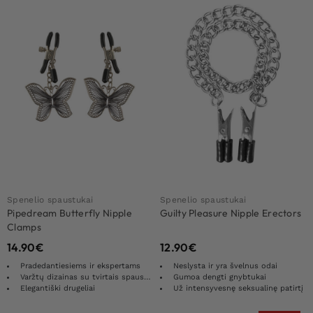
Spenelio spaustukai
Spenelio spaustukai
Pipedream Butterfly Nipple
Guilty Pleasure Nipple Erectors
Clamps
14.90
€
12.90
€
Pradedantiesiems ir ekspertams
Neslysta ir yra švelnus odai
Varžtų dizainas su tvirtais spaustukais
Gumoa dengti gnybtukai
Elegantiški drugeliai
Už intensyvesnę seksualinę patirtį