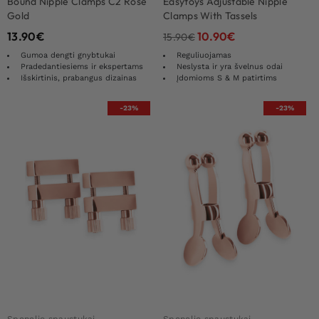
Bound Nipple Clamps C2 Rose
Easytoys Adjustable Nipple
Gold
Clamps With Tassels
13.90
€
10.90
€
15.90
€
Gumoa dengti gnybtukai
Reguliuojamas
Pradedantiesiems ir ekspertams
Neslysta ir yra švelnus odai
Išskirtinis, prabangus dizainas
Įdomioms S & M patirtims
-23%
-23%
Spenelio spaustukai
Spenelio spaustukai