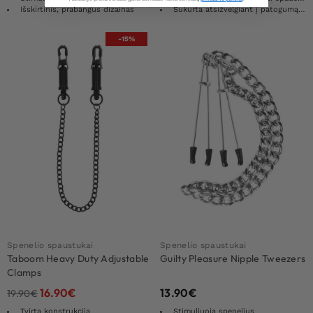
Išskirtinis, prabangus dizainas
Sukurta atsižvelgiant į patogumą ir dizainą
-15%
Spenelio spaustukai
Spenelio spaustukai
Taboom Heavy Duty Adjustable
Guilty Pleasure Nipple Tweezers
Clamps
16.90
€
13.90
€
19.90
€
Tvirta konstrukcija
Stimuliuoja spenelius