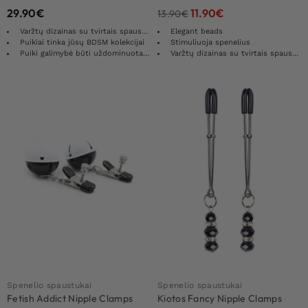
29.90
€
11.90
€
13.90
€
Varžtų dizainas su tvirtais spaustukais
Elegant beads
Puikiai tinka jūsų BDSM kolekcijai
Stimuliuoja spenelius
Puiki galimybė būti uždominuotam/ai
Varžtų dizainas su tvirtais spaustukais
Spenelio spaustukai
Spenelio spaustukai
Fetish Addict Nipple Clamps
Kiotos Fancy Nipple Clamps