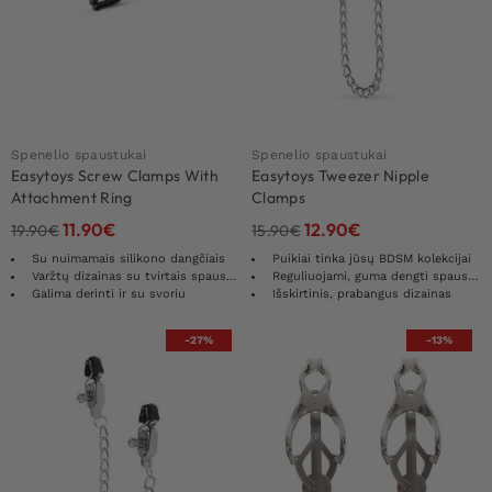
Spenelio spaustukai
Spenelio spaustukai
Easytoys Screw Clamps With
Easytoys Tweezer Nipple
Attachment Ring
Clamps
11.90
€
12.90
€
19.90
€
15.90
€
Su nuimamais silikono dangčiais
Puikiai tinka jūsų BDSM kolekcijai
Varžtų dizainas su tvirtais spaustukais
Reguliuojami, guma dengti spaustukai
Galima derinti ir su svoriu
Išskirtinis, prabangus dizainas
-27%
-13%