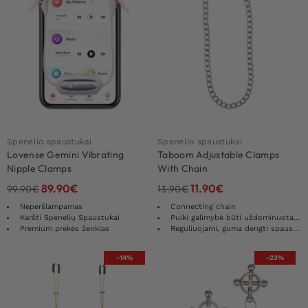
Spenelio spaustukai
Spenelio spaustukai
Lovense Gemini Vibrating
Taboom Adjustable Clamps
Nipple Clamps
With Chain
89.90
€
11.90
€
99.90
€
13.90
€
Neperšlampamas
Connecting chain
Karšti Spenelių Spaustukai
Puiki galimybė būti uždominuotam/ai
Premium prekės ženklas
Reguliuojami, guma dengti spaustukai
-14%
-23%