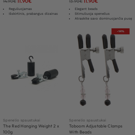
11.90
€
11.90
€
14.90
€
13.90
€
Reguliuojamas
Elegant beads
Išskirtinis, prabangus dizainas
Stimuliuoja spenelius
Atraskite savo dominuojančia pusę
-14%
Spenelio spaustukai
Spenelio spaustukai
The Red Hanging Weight 2 x
Taboom Adjustable Clamps
100g
With Beads