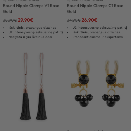
Bound Nipple Clamps V1 Rose
Bound Nipple Clamps C1 Rose
Gold
Gold
29.90
€
26.90
€
38.90
€
34.90
€
Išskirtinis, prabangus dizainas
Už intensyvesnę seksualinę patirtį
Už intensyvesnę seksualinę patirtį
Išskirtinis, prabangus dizainas
Neslysta ir yra švelnus odai
Pradedantiesiems ir ekspertams