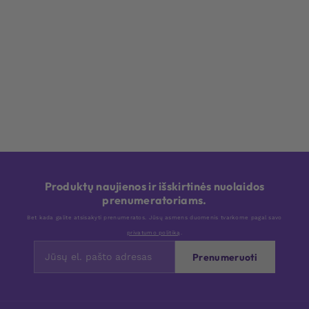
Produktų naujienos ir išskirtinės nuolaidos
prenumeratoriams.
Bet kada galite atsisakyti prenumeratos. Jūsų asmens duomenis tvarkome pagal savo
privatumo politiką
.
Prenumeruoti