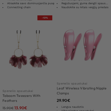
Atraskite savo dominuojančia pusę
Reguliuojami, guma dengti spaustukai
Connecting chain
Naudokite su kitais vergijų priedais
-13%
Spenelio spaustukai
Leaf Wireless Vibrating Nipple
Spenelio spaustukai
Clamps
Taboom Tweezers With
29.90
€
Feathers
Lengva naudotis
13.90
€
15.90
€
Vibruojantys spaustukai