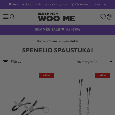
❤️ Summer Sale
✨ Express pristatymas
📦 Diskretus pristatymas
Woo Me
0
Skip
SUMMER SALE ❤️ Iki -70%
to
content
Home
»
Spenelio spaustukai
SPENELIO SPAUSTUKAI
Filtras
-40%
-19%