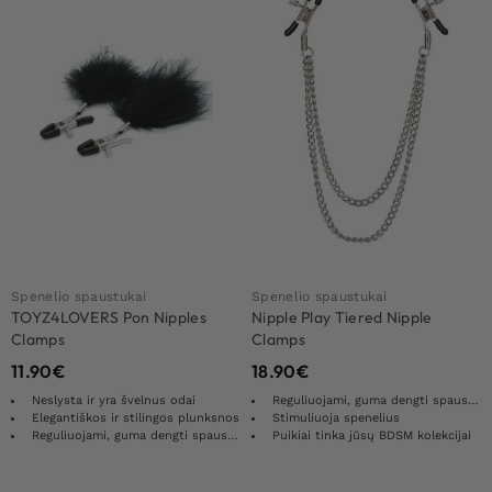
Spenelio spaustukai
Spenelio spaustukai
TOYZ4LOVERS Pon Nipples
Nipple Play Tiered Nipple
Clamps
Clamps
11.90
€
18.90
€
Neslysta ir yra švelnus odai
Reguliuojami, guma dengti spaustukai
Elegantiškos ir stilingos plunksnos
Stimuliuoja spenelius
Reguliuojami, guma dengti spaustukai
Puikiai tinka jūsų BDSM kolekcijai