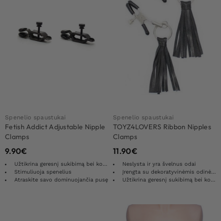
Spenelio spaustukai
Spenelio spaustukai
Fetish Addict Adjustable Nipple
TOYZ4LOVERS Ribbon Nipples
Clamps
Clamps
9.90
€
11.90
€
Užtikrina geresnį sukibimą bei komfortą
Neslysta ir yra švelnus odai
Stimuliuoja spenelius
Įrengta su dekoratyvinėmis odinėmis blakstienomis
Atraskite savo dominuojančia pusę
Užtikrina geresnį sukibimą bei komfortą