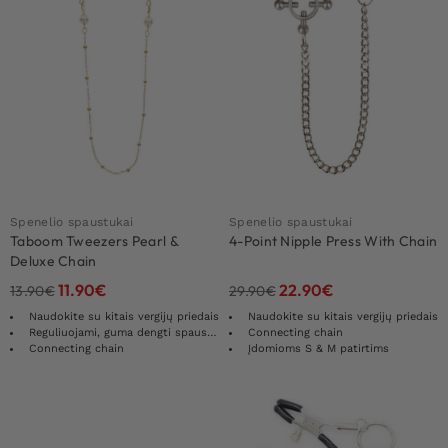
Spenelio spaustukai
Spenelio spaustukai
Taboom Tweezers Pearl &
4-Point Nipple Press With Chain
Deluxe Chain
11.90
€
22.90
€
13.90
€
29.90
€
Naudokite su kitais vergijų priedais
Naudokite su kitais vergijų priedais
Reguliuojami, guma dengti spaustukai
Connecting chain
Connecting chain
Įdomioms S & M patirtims