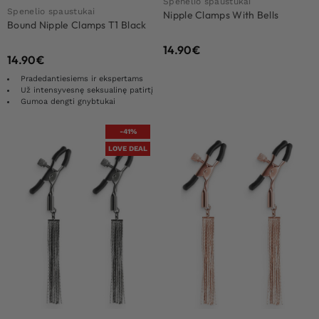
Spenelio spaustukai
Spenelio spaustukai
Nipple Clamps With Bells
Bound Nipple Clamps T1 Black
14.90
€
14.90
€
Pradedantiesiems ir ekspertams
Už intensyvesnę seksualinę patirtį
Gumoa dengti gnybtukai
-41%
LOVE DEAL