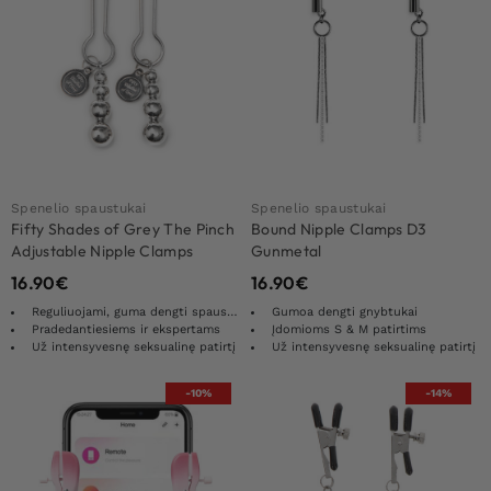
Spenelio spaustukai
Spenelio spaustukai
Fifty Shades of Grey The Pinch
Bound Nipple Clamps D3
Adjustable Nipple Clamps
Gunmetal
16.90
€
16.90
€
Reguliuojami, guma dengti spaustukai
Gumoa dengti gnybtukai
Pradedantiesiems ir ekspertams
Įdomioms S & M patirtims
Už intensyvesnę seksualinę patirtį
Už intensyvesnę seksualinę patirtį
-10%
-14%