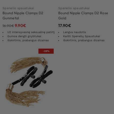
Spenelio spaustukai
Spenelio spaustukai
Bound Nipple Clamps D2
Bound Nipple Clamps D2 Rose
Gunmetal
Gold
9.90
€
17.90
€
16.90
€
Už intensyvesnę seksualinę patirtį
Lengva naudotis
Gumoa dengti gnybtukai
Karšti Spenelių Spaustukai
Išskirtinis, prabangus dizainas
Išskirtinis, prabangus dizainas
-28%