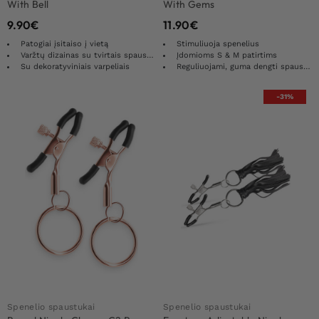
With Bell
With Gems
9.90
€
11.90
€
Patogiai įsitaiso į vietą
Stimuliuoja spenelius
Varžtų dizainas su tvirtais spaustukais
Įdomioms S & M patirtims
Su dekoratyviniais varpeliais
Reguliuojami, guma dengti spaustukai
-31%
Spenelio spaustukai
Spenelio spaustukai