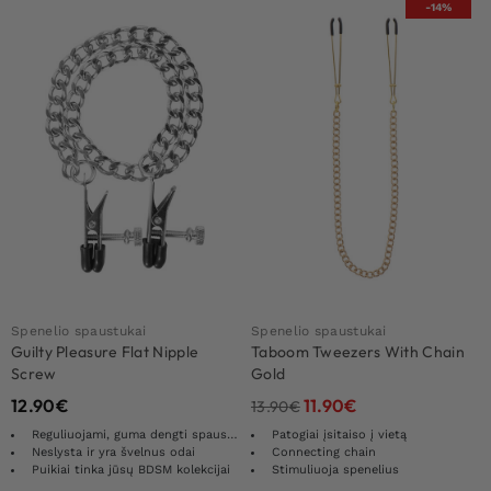
-14%
Spenelio spaustukai
Spenelio spaustukai
Guilty Pleasure Flat Nipple
Taboom Tweezers With Chain
Screw
Gold
12.90
€
11.90
€
13.90
€
Reguliuojami, guma dengti spaustukai
Patogiai įsitaiso į vietą
Neslysta ir yra švelnus odai
Connecting chain
Puikiai tinka jūsų BDSM kolekcijai
Stimuliuoja spenelius