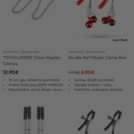
Love Deal
Spenelio spaustukai
Spenelio spaustukai
TOYZ4LOVERS Chain Nipples
Double Bell Nipple Clamp Red
Clamps
12.90
€
6.90
€
9.90
€
35 cm ilgio sidabrinė grandinėlė
Gumoa dengti gnybtukai
Puikiai tinka jūsų BDSM kolekcijai
Patogiai įsitaiso į vietą
Reguliuojami, guma dengti spaustukai
Išskirtinis, prabangus dizainas