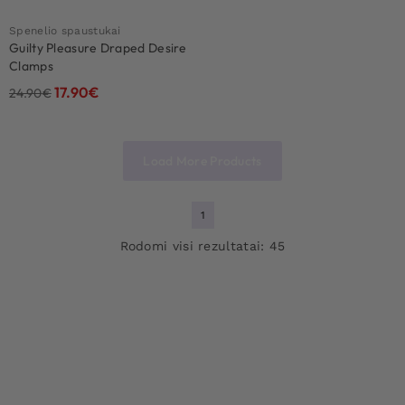
Spenelio spaustukai
Guilty Pleasure Draped Desire
Clamps
17.90
€
24.90
€
Load More Products
1
Rodomi visi rezultatai: 45