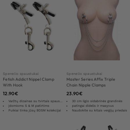
Spenelio spaustukai
Spenelio spaustukai
Fetish Addict Nippel Clamp
Master Series Affix Triple
With Hook
Chain Nipple Clamps
12.90
€
23.90
€
Varžtų dizainas su tvirtais spaustukais
30 cm ilgio sidabrinės grandinės
Įdomioms S & M patirtims
patingai didelis ir masyvus
Puikiai tinka jūsų BDSM kolekcijai
Naudokite su kitais vergijų priedais