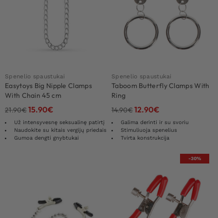
Spenelio spaustukai
Spenelio spaustukai
Easytoys Big Nipple Clamps
Taboom Butterfly Clamps With
With Chain 45 cm
Ring
15.90
€
12.90
€
21.90
€
14.90
€
Už intensyvesnę seksualinę patirtį
Galima derinti ir su svoriu
Naudokite su kitais vergijų priedais
Stimuliuoja spenelius
Gumoa dengti gnybtukai
Tvirta konstrukcija
-30%