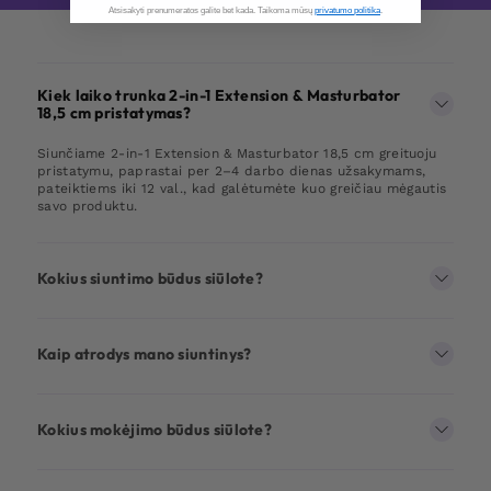
Atsisakyti prenumeratos galite bet kada. Taikoma mūsų
privatumo politika
.​
Kiek laiko trunka 2-in-1 Extension & Masturbator
18,5 cm pristatymas?
Siunčiame 2-in-1 Extension & Masturbator 18,5 cm greituoju
pristatymu, paprastai per 2–4 darbo dienas užsakymams,
pateiktiems iki 12 val., kad galėtumėte kuo greičiau mėgautis
savo produktu.
Kokius siuntimo būdus siūlote?
Kaip atrodys mano siuntinys?
Kokius mokėjimo būdus siūlote?