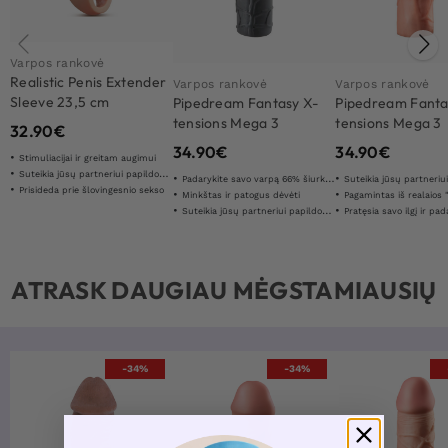
Varpos rankovė
Realistic Penis Extender
Varpos rankovė
Varpos rankovė
Sleeve 23,5 cm
Pipedream Fantasy X-
Pipedream Fanta
tensions Mega 3
tensions Mega 3
32.90
€
Extension Black
Extension
34.90
€
34.90
€
Stimuliacijai ir greitam augimui
Suteikia jūsų partneriui papildomą stimuliaciją
Padarykite savo varpą 66% šiurkštesnę
Suteikia jūsų partneriui papildomą
Prisideda prie šlovingesnio sekso
Minkštas ir patogus dėvėti
Pagamintas iš realaios "Fan
Suteikia jūsų partneriui papildomą stimuliaciją
Pratęsia savo ilgį ir padaro 6
ATRASK DAUGIAU MĖGSTAMIAUSIŲ
-34%
-34%