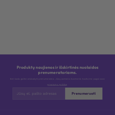
Produktų naujienos ir išskirtinės nuolaidos
prenumeratoriams.
Bet kada galite atsisakyti prenumeratos. Jūsų asmens duomenis tvarkome pagal savo
privatumo politiką
.
Prenumeruoti