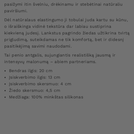
pasižymi itin švelniu, drėkinamu ir stebėtinai natūraliu
paviršiumi.
Dėl natūralaus elastingumo ji tobulai juda kartu su kūnu,
o išraiškinga vidinė tekstūra dar labiau sustiprina
kiekvieną judesį. Lankstus pagrindo žiedas užtikrina tvirtą
prigludimą, suteikdamas ne tik komfortą, bet ir didesnį
pasitikėjimą savimi naudodami.
Tai penio antgalis, sujungiantis realistišką jausmą ir
intensyvų malonumą – abiem partneriams.
Bendras ilgis: 20 cm
Įsiskverbimo ilgis: 13 cm
Įsiskverbimo skersmuo: 4 cm
Žiedo skersmuo: 4,5 cm
Medžiaga: 100% minkštas silikonas