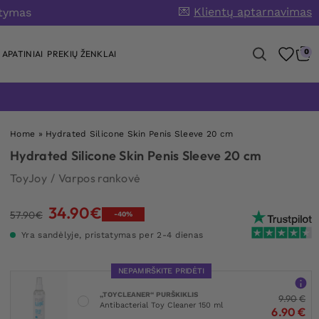
💌
Klientų aptarnavimas
atymas
0
APATINIAI
PREKIŲ ŽENKLAI
Home
»
Hydrated Silicone Skin Penis Sleeve 20 cm
Hydrated Silicone Skin Penis Sleeve 20 cm
ToyJoy
/
Varpos rankovė
34.90
€
Original
Current
57.90
€
-40%
price
price
Yra sandėlyje, pristatymas per 2-4 dienas
was:
is:
57.90€.
34.90€.
NEPAMIRŠKITE PRIDĖTI
„TOYCLEANER“ PURŠKIKLIS
9.90
€
Antibacterial Toy Cleaner 150 ml
6.90
€