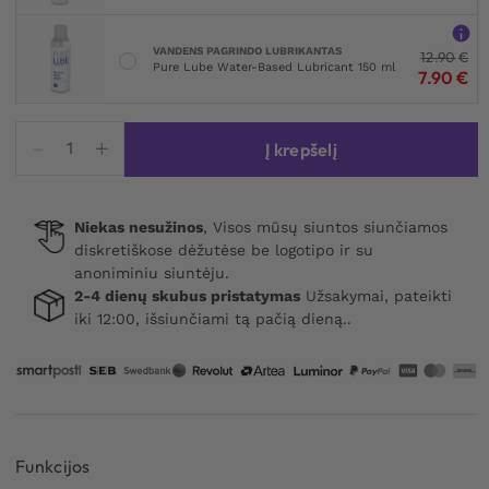
VANDENS PAGRINDO LUBRIKANTAS
12.90
€
Pure Lube Water-Based Lubricant 150 ml
7.90
€
produkto
Į krepšelį
kiekis:
Hydrated
Silicone
Niekas nesužinos
, Visos mūsų siuntos siunčiamos
Skin
diskretiškose dėžutėse be logotipo ir su
Penis
anoniminiu siuntėju.
Sleeve
2-4 dienų skubus pristatymas
Užsakymai, pateikti
20
iki 12:00, išsiunčiami tą pačią dieną..
cm
Funkcijos