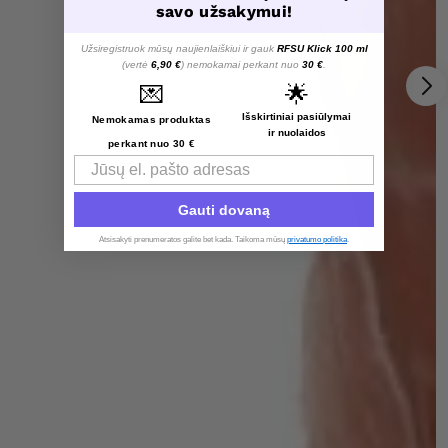
savo užsakymui!
Užsiregistruok mūsų naujienlaiškiui ir gauk
RFSU Klick 100 ml
(vertė
6,90 €
) nemokamai perkant nuo
30 €
.
💌
🌟
Išskirtiniai pasiūlymai
Nemokamas produktas
ir nuolaidos
perkant nuo 30 €
Email
Gauti dovaną
Atsisakyti prenumeratos galite bet kada. Taikoma mūsų
privatumo politika
.​