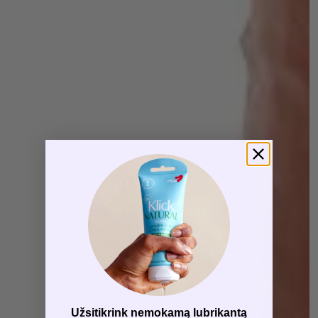
Užsitikrink nemokamą lubrikantą