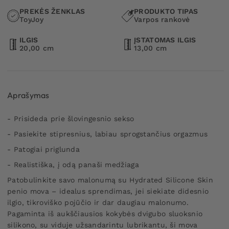
PREKĖS ŽENKLAS
PRODUKTO TIPAS
ToyJoy
Varpos rankovė
ILGIS
ĮSTATOMAS ILGIS
20,00 cm
13,00 cm
Aprašymas
- Prisideda prie šlovingesnio sekso
- Pasiekite stipresnius, labiau sprogstančius orgazmus
- Patogiai priglunda
- Realistiška, į odą panaši medžiaga
Patobulinkite savo malonumą su Hydrated Silicone Skin
penio mova – idealus sprendimas, jei siekiate didesnio
ilgio, tikroviško pojūčio ir dar daugiau malonumo.
Pagaminta iš aukščiausios kokybės dvigubo sluoksnio
silikono, su viduje užsandarintu lubrikantu, ši mova