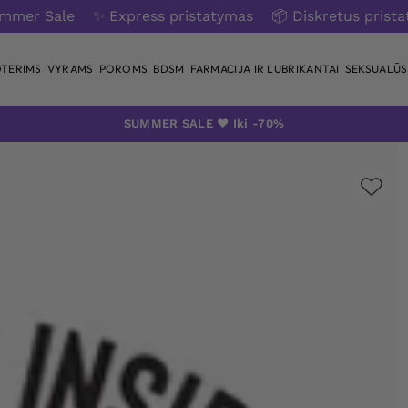
ummer Sale
✨ Express pristatymas
📦 Diskretus prist
TERIMS
VYRAMS
POROMS
BDSM
FARMACIJA IR LUBRIKANTAI
SEKSUALŪS 
SUMMER SALE ❤️ Iki -70%