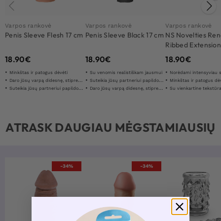
Varpos rankovė
Varpos rankovė
Varpos rankovė
Penis Sleeve Flesh 17 cm
Penis Sleeve Black 17 cm
NS Novelties Re
Ribbed Extension
18.90
€
18.90
€
18.90
€
Minkštas ir patogus dėvėti
Su venomis realistiškam jausmui
Norėdami intensyviau s
Daro jūsų varpą didesnę, stipresnę ir galingesnę
Suteikia jūsų partneriui papildomą stimuliaciją
Minkštas ir patogus dė
Suteikia jūsų partneriui papildomą stimuliaciją
Daro jūsų varpą didesnę, stipresnę ir galingesnę
Su vienkartine tekstūra, kad būtų maksima
ATRASK DAUGIAU MĖGSTAMIAUSIŲ
-34%
-34%