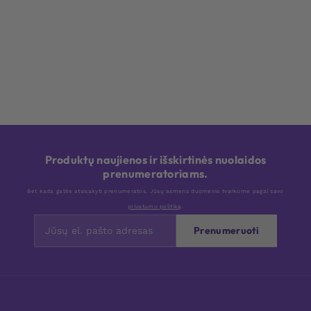
Produktų naujienos ir išskirtinės nuolaidos
prenumeratoriams.
Bet kada galite atsisakyti prenumeratos. Jūsų asmens duomenis tvarkome pagal savo
privatumo politiką
.
Prenumeruoti