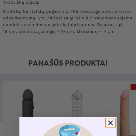
tikrovišką pojūtį!
Minkšta, be ftalatų pagaminta TPE medžiaga atkuria tikros
odos švelnumą, yra visiškai saugi kūnui ir rekomenduojama
naudoti su vandens pagrindo lubrikantais. Bendras ilgis –
18 cm, penetracijos ilgis – 17 cm, skersmuo – 4 cm.
PANAŠŪS PRODUKTAI