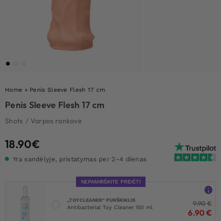
Home
»
Penis Sleeve Flesh 17 cm
Penis Sleeve Flesh 17 cm
Shots
/
Varpos rankovė
18.90
€
Yra sandėlyje, pristatymas per 2-4 dienas
NEPAMIRŠKITE PRIDĖTI
„TOYCLEANER“ PURŠKIKLIS
9.90
€
Antibacterial Toy Cleaner 150 ml
6.90
€