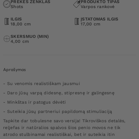
PREKĖS ŽENKLAS
PRODUKTO TIPAS
Shots
Varpos rankovė
ILGIS
ĮSTATOMAS ILGIS
18,00 cm
17,00 cm
SKERSMUO (MIN)
4,00 cm
Aprašymas
- Su venomis realistiškam jausmui
- Daro jūsų varpą didesnę, stipresnę ir galingesnę
- Minkštas ir patogus dėvėti
- Suteikia jūsų partneriui papildomą stimuliaciją
Tapkite dar tobulesne savo versija! Tikroviškos detalės,
reljefas ir natūralios spalvos šios penio movos ne tik
atrodo stulbinamai realistiškai, bet ir suteikia itin