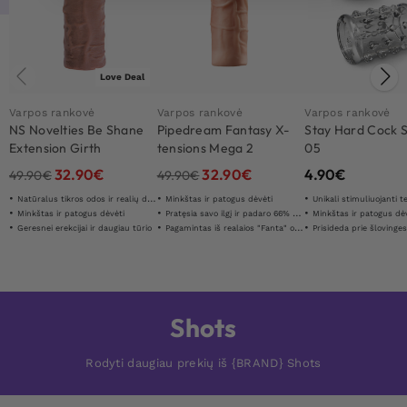
Love Deal
Varpos rankovė
Varpos rankovė
Varpos rankovė
NS Novelties Be Shane
Pipedream Fantasy X-
Stay Hard Cock 
Extension Girth
tensions Mega 2
05
Enhancer
Extension
32.90
€
32.90
€
4.90
€
49.90
€
49.90
€
Natūralus tikros odos ir realių detaliū jausmas
Minkštas ir patogus dėvėti
Unikali stimuliuojanti t
Minkštas ir patogus dėvėti
Pratęsia savo ilgį ir padaro 66% storesnį
Minkštas ir patogus dė
Geresnei erekcijai ir daugiau tūrio
Pagamintas iš realaios "Fanta" odos "
Prisideda prie šlovinge
Shots
Rodyti daugiau prekių iš {BRAND} Shots