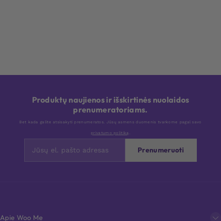
Produktų naujienos ir išskirtinės nuolaidos
prenumeratoriams.
Bet kada galite atsisakyti prenumeratos. Jūsų asmens duomenis tvarkome pagal savo
privatumo politiką
.
Prenumeruoti
Apie Woo Me