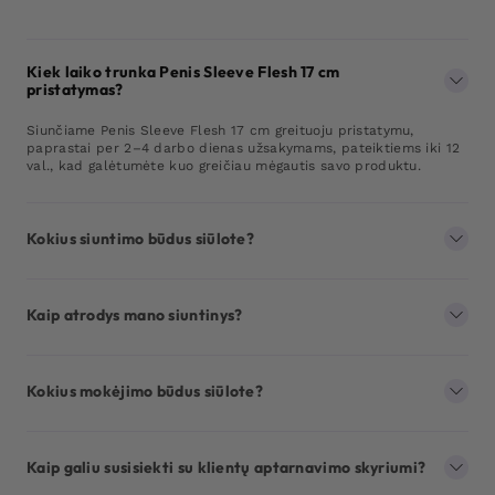
Kiek laiko trunka Penis Sleeve Flesh 17 cm
pristatymas?
Siunčiame Penis Sleeve Flesh 17 cm greituoju pristatymu,
paprastai per 2–4 darbo dienas užsakymams, pateiktiems iki 12
val., kad galėtumėte kuo greičiau mėgautis savo produktu.
Kokius siuntimo būdus siūlote?
Kaip atrodys mano siuntinys?
Kokius mokėjimo būdus siūlote?
Kaip galiu susisiekti su klientų aptarnavimo skyriumi?